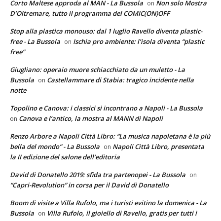
Corto Maltese approda al MAN - La Bussola
Non solo Mostra
on
D’Oltremare, tutto il programma del COMIC(ON)OFF
Stop alla plastica monouso: dal 1 luglio Ravello diventa plastic-
free - La Bussola
Ischia pro ambiente: l’isola diventa “plastic
on
free”
Giugliano: operaio muore schiacchiato da un muletto - La
Bussola
Castellammare di Stabia: tragico incidente nella
on
notte
Topolino e Canova: i classici si incontrano a Napoli - La Bussola
Canova e l’antico, la mostra al MANN di Napoli
on
Renzo Arbore a Napoli Città Libro: “La musica napoletana è la più
bella del mondo” - La Bussola
Napoli Città Libro, presentata
on
la II edizione del salone dell’editoria
David di Donatello 2019: sfida tra partenopei - La Bussola
on
“Capri-Revolution” in corsa per il David di Donatello
Boom di visite a Villa Rufolo, ma i turisti evitino la domenica - La
Bussola
Villa Rufolo, il gioiello di Ravello, gratis per tutti i
on