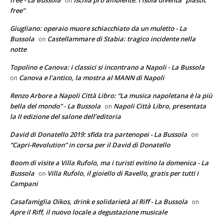
free - La Bussola
Ischia pro ambiente: l’isola diventa “plastic
on
free”
Giugliano: operaio muore schiacchiato da un muletto - La
Bussola
Castellammare di Stabia: tragico incidente nella
on
notte
Topolino e Canova: i classici si incontrano a Napoli - La Bussola
Canova e l’antico, la mostra al MANN di Napoli
on
Renzo Arbore a Napoli Città Libro: “La musica napoletana è la più
bella del mondo” - La Bussola
Napoli Città Libro, presentata
on
la II edizione del salone dell’editoria
David di Donatello 2019: sfida tra partenopei - La Bussola
on
“Capri-Revolution” in corsa per il David di Donatello
Boom di visite a Villa Rufolo, ma i turisti evitino la domenica - La
Bussola
Villa Rufolo, il gioiello di Ravello, gratis per tutti i
on
Campani
Casafamiglia Oikos, drink e solidarietà al Riff - La Bussola
on
Apre il Riff, il nuovo locale a degustazione musicale