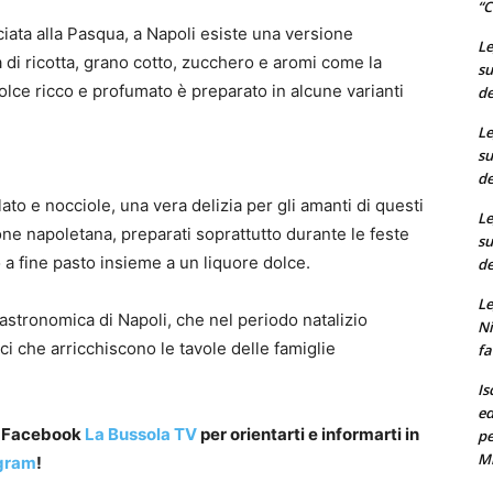
“C
iata alla Pasqua, a Napoli esiste una versione
Le
na di ricotta, grano cotto, zucchero e aromi come la
su
dolce ricco e profumato è preparato in alcune varianti
de
Le
su
de
lato e nocciole, una vera delizia per gli amanti di questi
Le
zione napoletana, preparati soprattutto durante le feste
su
a fine pasto insieme a un liquore dolce.
de
Le
gastronomica di Napoli, che nel periodo natalizio
Ni
ci che arricchiscono le tavole delle famiglie
fa
Is
ed
a Facebook
La Bussola TV
per orientarti e informarti in
pe
M
gram
!