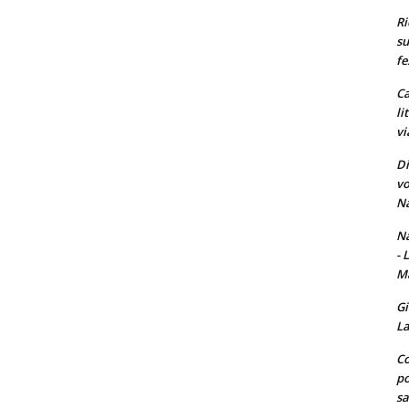
Ri
su
fe
Ca
li
vi
Di
vo
Na
Na
- 
Ma
Gi
La
Co
po
sa