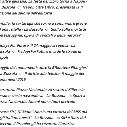
'altra galassia: La festa del Libro torna a Napoli -
 Bussola
Napoli Città Libro, presentata la II
on
izione del salone dell’editoria
milla, la tartaruga che torna a camminare grazie
 una rotella - La Bussola
Giallo sulla morte di
on
a testuggine: opera di vandali o della natura?
idays For Future: il 24 maggio si replica - La
ssola
FridaysForFuture invade le strade di
on
poli
ggio dei monumenti: apre la Biblioteca Filangieri
La Bussola
Il diritto alla felicità: il maggio dei
on
onumenti 2019
aratoria Piazza Nazionale: Arrestati il Killer e la
rsona che lo nascondeva - La Bussola
Spari a
on
azza Nazionale: Noemi non è fuori pericolo
voca Siri, Di Maio:"Non è una vittoria del M5S ma
gli italiani onesti" - La Bussola
Siri è fuori dal
on
verno. Il Premier gli ha revocato l’incarico