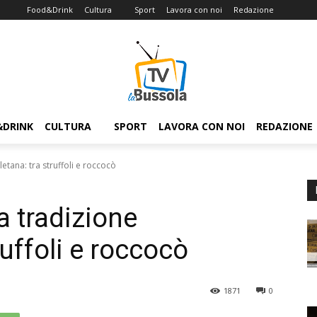
Food&Drink
Cultura
Sport
Lavora con noi
Redazione
&DRINK
CULTURA
SPORT
LAVORA CON NOI
REDAZIONE
letana: tra struffoli e roccocò
la tradizione
ruffoli e roccocò
1871
0