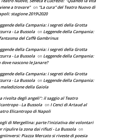
 Teatro Nuovo, Seneca e Lucrezio: "Quando la vita
 viene a trovare"
“La cura” del Teatro Nuovo di
on
poli: stagione 2019\2020
ggende della Campania: i segreti della Grotta
zurra - La Bussola
Leggende della Campania:
on
 fantasma del Caffè Gambrinus
ggende della Campania: i segreti della Grotta
zurra - La Bussola
Leggende della Campania:
on
 dove nascono le Janare?
ggende della Campania: i segreti della Grotta
zurra - La Bussola
Leggende della Campania:
on
 maledizione della Gaiola
a rivolta degli angeli": il saggio al Teatro
icantropo - La Bussola
I Cenci di Artaud al
on
atro Elicantropo di Napoli
ogli di Mergellina: parte l'iniziativa dei volontari
r ripulire la zona dai rifiuti - La Bussola
on
gniinversi: Piazza Mercato si riveste di poesia