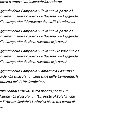
hicco d’amore” all’ospedale Santobono
ggende della Campania: Giovanna la pazza e i
oi amanti senza riposo - La Bussola
Leggende
on
lla Campania: Il fantasma del Caffè Gambrinus
ggende della Campania: Giovanna la pazza e i
oi amanti senza riposo - La Bussola
Leggende
on
lla Campania: da dove nascono le Janare?
ggende della Campania: Giovanna l'Insaziabile e i
oi amanti senza riposo - La Bussola
Leggende
on
lla Campania: da dove nascono le Janare?
ggende della Campania: l'amore tra Posillipo e
sida - La Bussola
Leggende della Campania: Il
on
ntasma del Caffè Gambrinus
chia Global Festival: tutto pronto per la 17°
izione - La Bussola
“Un Posto al Sole” anche
on
r l’”Amica Geniale”: Ludovica Nasti nei panni di
ia