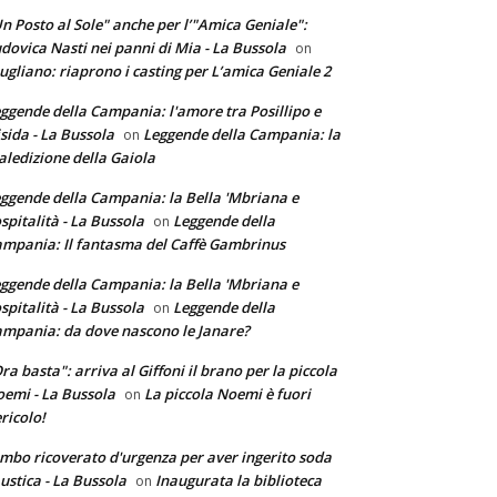
n Posto al Sole" anche per l’"Amica Geniale":
dovica Nasti nei panni di Mia - La Bussola
on
ugliano: riaprono i casting per L’amica Geniale 2
ggende della Campania: l'amore tra Posillipo e
sida - La Bussola
Leggende della Campania: la
on
ledizione della Gaiola
ggende della Campania: la Bella 'Mbriana e
ospitalità - La Bussola
Leggende della
on
mpania: Il fantasma del Caffè Gambrinus
ggende della Campania: la Bella 'Mbriana e
ospitalità - La Bussola
Leggende della
on
mpania: da dove nascono le Janare?
ra basta": arriva al Giffoni il brano per la piccola
emi - La Bussola
La piccola Noemi è fuori
on
ricolo!
mbo ricoverato d'urgenza per aver ingerito soda
ustica - La Bussola
Inaugurata la biblioteca
on