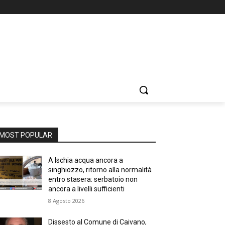
MOST POPULAR
A Ischia acqua ancora a
singhiozzo, ritorno alla normalità
entro stasera: serbatoio non
ancora a livelli sufficienti
8 Agosto 2026
Dissesto al Comune di Caivano,