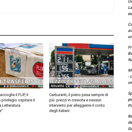
Un
La
ed
Ca
ad
un
Fr
Bu
Na
Ma
- 
m
Attualità
Sp
coglie il FLIP, il
Carburanti, il pieno pesa sempre di
pe
privilegio ospitare il
più: prezzi in crescita e nessun
Pi
a Letteratura
intervento per alleggerire il conto
e”
degli italiani
Re
de
Go