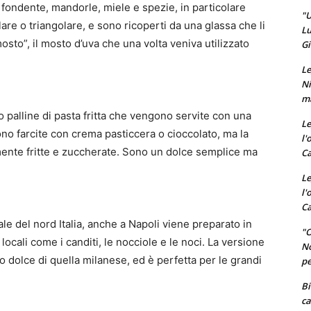
o fondente, mandorle, miele e spezie, in particolare
"U
are o triangolare, e sono ricoperti da una glassa che li
Lu
mosto”, il mosto d’uva che una volta veniva utilizzato
Gi
Le
Ni
ma
ono palline di pasta fritta che vengono servite con una
Le
no farcite con crema pasticcera o cioccolato, ma la
l'
mente fritte e zuccherate. Sono un dolce semplice ma
Ca
Le
l'
Ca
le del nord Italia, anche a Napoli viene preparato in
"O
ocali come i canditi, le nocciole e le noci. La versione
No
 dolce di quella milanese, ed è perfetta per le grandi
pe
Bi
ca