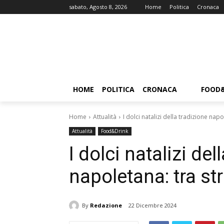
sabato, Agosto 8, 2026
Home
Politica
Cronaca
HOME
POLITICA
CRONACA
FOOD
Home
Attualità
I dolci natalizi della tradizione napo
Attualità
Food&Drink
I dolci natalizi del
napoletana: tra st
By
Redazione
22 Dicembre 2024