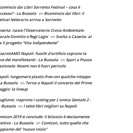
comincio dai Libri Sorrento Festival – cosa è
ccesso? - La Bussola
Ricomincio dai libri: il
on
stival letterario arriva a Sorrento
serta: nasce l'Osservatorio Civico Ambientale
torale Domitio e Regi Lagni
Svolta a Caserta: al
on
a il progetto “Vita Indipendente”
sarmiAMO Napoli: fuochi d'artificio coprono la
ce dei manifestanti - La Bussola
Spari a Piazza
on
zionale: Noemi non è fuori pericolo
poli: lungomare plastic-free con qualche intoppo
La Bussola
Torna a Napoli il concerto del Primo
on
ggio: la lineup
ugliano: riaprono i casting per L'amica Geniale 2 -
 Bussola
I sette libri migliori su Napoli
on
micon 2019 si conclude: il bilancio è decisamente
sitivo - La Bussola
Comicon, tutto quello che
on
ppiamo del “nuovo inizio”