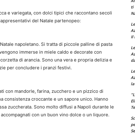
Al
ti
ricca e variegata, con dolci tipici che raccontano secoli
Na
ù rappresentativi del Natale partenopeo:
Le
Az
Il
 Natale napoletano. Si tratta di piccole palline di pasta
Le
he vengono immerse in miele caldo e decorate con
Az
 scorzetta di arancia. Sono una vera e propria delizia e
da
zie per concludere i pranzi festivi.
Le
Az
la
rati con mandorle, farina, zucchero e un pizzico di
"L
na consistenza croccante e un sapore unico. Hanno
El
ssa zuccherata. Sono molto diffusi a Napoli durante le
Te
re accompagnati con un buon vino dolce o un liquore.
Sc
pe
Se