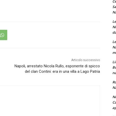
Ce
Sa
Na
Le
Ni
da
Le
Na
ma
Articolo successivo
Li
Napoli, arrestato Nicola Rullo, esponente di spicco
Bu
del clan Contini: era in una villa a Lago Patria
na
Ro
Na
No
Ca
ap