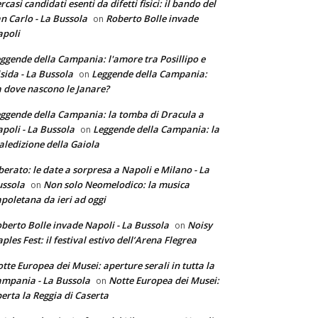
rcasi candidati esenti da difetti fisici: il bando del
n Carlo - La Bussola
Roberto Bolle invade
on
poli
ggende della Campania: l'amore tra Posillipo e
sida - La Bussola
Leggende della Campania:
on
 dove nascono le Janare?
ggende della Campania: la tomba di Dracula a
poli - La Bussola
Leggende della Campania: la
on
ledizione della Gaiola
berato: le date a sorpresa a Napoli e Milano - La
ssola
Non solo Neomelodico: la musica
on
poletana da ieri ad oggi
berto Bolle invade Napoli - La Bussola
Noisy
on
ples Fest: il festival estivo dell’Arena Flegrea
tte Europea dei Musei: aperture serali in tutta la
mpania - La Bussola
Notte Europea dei Musei:
on
erta la Reggia di Caserta