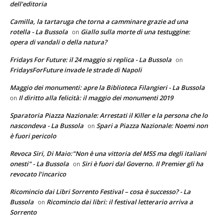
dell’editoria
Camilla, la tartaruga che torna a camminare grazie ad una
rotella - La Bussola
Giallo sulla morte di una testuggine:
on
opera di vandali o della natura?
Fridays For Future: il 24 maggio si replica - La Bussola
on
FridaysForFuture invade le strade di Napoli
Maggio dei monumenti: apre la Biblioteca Filangieri - La Bussola
Il diritto alla felicità: il maggio dei monumenti 2019
on
Sparatoria Piazza Nazionale: Arrestati il Killer e la persona che lo
nascondeva - La Bussola
Spari a Piazza Nazionale: Noemi non
on
è fuori pericolo
Revoca Siri, Di Maio:"Non è una vittoria del M5S ma degli italiani
onesti" - La Bussola
Siri è fuori dal Governo. Il Premier gli ha
on
revocato l’incarico
Ricomincio dai Libri Sorrento Festival – cosa è successo? - La
Bussola
Ricomincio dai libri: il festival letterario arriva a
on
Sorrento