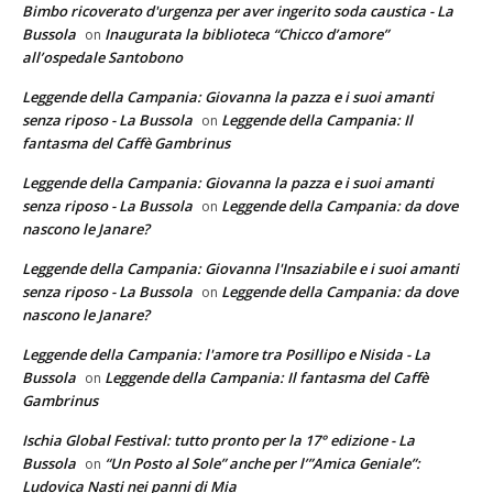
Bimbo ricoverato d'urgenza per aver ingerito soda caustica - La
Bussola
Inaugurata la biblioteca “Chicco d’amore”
on
all’ospedale Santobono
Leggende della Campania: Giovanna la pazza e i suoi amanti
senza riposo - La Bussola
Leggende della Campania: Il
on
fantasma del Caffè Gambrinus
Leggende della Campania: Giovanna la pazza e i suoi amanti
senza riposo - La Bussola
Leggende della Campania: da dove
on
nascono le Janare?
Leggende della Campania: Giovanna l'Insaziabile e i suoi amanti
senza riposo - La Bussola
Leggende della Campania: da dove
on
nascono le Janare?
Leggende della Campania: l'amore tra Posillipo e Nisida - La
Bussola
Leggende della Campania: Il fantasma del Caffè
on
Gambrinus
Ischia Global Festival: tutto pronto per la 17° edizione - La
Bussola
“Un Posto al Sole” anche per l’”Amica Geniale”:
on
Ludovica Nasti nei panni di Mia