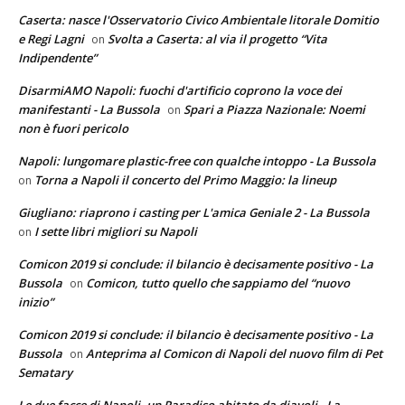
Caserta: nasce l'Osservatorio Civico Ambientale litorale Domitio
e Regi Lagni
Svolta a Caserta: al via il progetto “Vita
on
Indipendente”
DisarmiAMO Napoli: fuochi d'artificio coprono la voce dei
manifestanti - La Bussola
Spari a Piazza Nazionale: Noemi
on
non è fuori pericolo
Napoli: lungomare plastic-free con qualche intoppo - La Bussola
Torna a Napoli il concerto del Primo Maggio: la lineup
on
Giugliano: riaprono i casting per L'amica Geniale 2 - La Bussola
I sette libri migliori su Napoli
on
Comicon 2019 si conclude: il bilancio è decisamente positivo - La
Bussola
Comicon, tutto quello che sappiamo del “nuovo
on
inizio”
Comicon 2019 si conclude: il bilancio è decisamente positivo - La
Bussola
Anteprima al Comicon di Napoli del nuovo film di Pet
on
Sematary
Le due facce di Napoli, un Paradiso abitato da diavoli - La