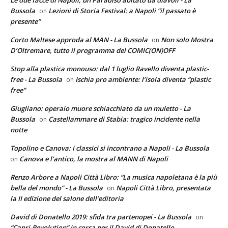
Bussola
Lezioni di Storia Festival: a Napoli “il passato è
on
presente”
Corto Maltese approda al MAN - La Bussola
Non solo Mostra
on
D’Oltremare, tutto il programma del COMIC(ON)OFF
Stop alla plastica monouso: dal 1 luglio Ravello diventa plastic-
free - La Bussola
Ischia pro ambiente: l’isola diventa “plastic
on
free”
Giugliano: operaio muore schiacchiato da un muletto - La
Bussola
Castellammare di Stabia: tragico incidente nella
on
notte
Topolino e Canova: i classici si incontrano a Napoli - La Bussola
Canova e l’antico, la mostra al MANN di Napoli
on
Renzo Arbore a Napoli Città Libro: “La musica napoletana è la più
bella del mondo” - La Bussola
Napoli Città Libro, presentata
on
la II edizione del salone dell’editoria
David di Donatello 2019: sfida tra partenopei - La Bussola
on
“Capri-Revolution” in corsa per il David di Donatello