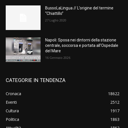
BussoLaLingua // L’origine del termine
“Chiattillo”
27 Luglio 2020
Napoli: Sposa nei dintorni della stazione
centrale, soccorsa e portata all’Ospedale
del Mare
16 Gennaio 2026
CATEGORIE IN TENDENZA
Cronaca
18622
Eventi
2512
Cultura
1917
Politica
1863
Attualità
1862