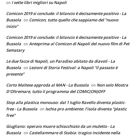
I sette libri migliori su Napoli
on
Comicon 2019 si conclude: il bilancio è decisamente positivo - La
Bussola
Comicon, tutto quello che sappiamo del “nuovo
on
inizio”
Comicon 2019 si conclude: il bilancio è decisamente positivo - La
Bussola
Anteprima al Comicon di Napoli del nuovo film di Pet
on
Sematary
Le due facce di Napoli, un Paradiso abitato da diavoli - La
Bussola
Lezioni di Storia Festival: a Napoli “il passato è
on
presente”
Corto Maltese approda al MAN - La Bussola
Non solo Mostra
on
D’Oltremare, tutto il programma del COMIC(ON)OFF
Stop alla plastica monouso: dal 1 luglio Ravello diventa plastic-
free - La Bussola
Ischia pro ambiente: l’isola diventa “plastic
on
free”
Giugliano: operaio muore schiacchiato da un muletto - La
Bussola
Castellammare di Stabia: tragico incidente nella
on