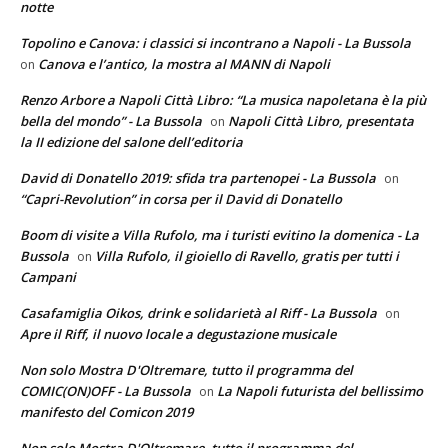
notte
Topolino e Canova: i classici si incontrano a Napoli - La Bussola
Canova e l’antico, la mostra al MANN di Napoli
on
Renzo Arbore a Napoli Città Libro: “La musica napoletana è la più
bella del mondo” - La Bussola
Napoli Città Libro, presentata
on
la II edizione del salone dell’editoria
David di Donatello 2019: sfida tra partenopei - La Bussola
on
“Capri-Revolution” in corsa per il David di Donatello
Boom di visite a Villa Rufolo, ma i turisti evitino la domenica - La
Bussola
Villa Rufolo, il gioiello di Ravello, gratis per tutti i
on
Campani
Casafamiglia Oikos, drink e solidarietà al Riff - La Bussola
on
Apre il Riff, il nuovo locale a degustazione musicale
Non solo Mostra D'Oltremare, tutto il programma del
COMIC(ON)OFF - La Bussola
La Napoli futurista del bellissimo
on
manifesto del Comicon 2019
Non solo Mostra D'Oltremare, tutto il programma del