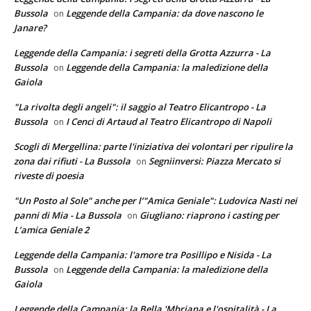
Bussola
Leggende della Campania: da dove nascono le
on
Janare?
Leggende della Campania: i segreti della Grotta Azzurra - La
Bussola
Leggende della Campania: la maledizione della
on
Gaiola
"La rivolta degli angeli": il saggio al Teatro Elicantropo - La
Bussola
I Cenci di Artaud al Teatro Elicantropo di Napoli
on
Scogli di Mergellina: parte l'iniziativa dei volontari per ripulire la
zona dai rifiuti - La Bussola
Segniinversi: Piazza Mercato si
on
riveste di poesia
"Un Posto al Sole" anche per l’"Amica Geniale": Ludovica Nasti nei
panni di Mia - La Bussola
Giugliano: riaprono i casting per
on
L’amica Geniale 2
Leggende della Campania: l'amore tra Posillipo e Nisida - La
Bussola
Leggende della Campania: la maledizione della
on
Gaiola
Leggende della Campania: la Bella 'Mbriana e l'ospitalità - La