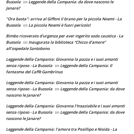
Bussola
Leggende della Campania: da dove nascono le
on
Janare?
"Ora basta": arriva al Giffoni il brano per la piccola Noemi - La
Bussola
La piccola Noemi è fuori pericolo!
on
Bimbo ricoverato d'urgenza per aver ingerito soda caustica - La
Bussola
Inaugurata la biblioteca “Chicco d’amore”
on
all’ospedale Santobono
Leggende della Campania: Giovanna la pazza e i suoi amanti
senza riposo - La Bussola
Leggende della Campania: Il
on
fantasma del Caffè Gambrinus
Leggende della Campania: Giovanna la pazza e i suoi amanti
senza riposo - La Bussola
Leggende della Campania: da dove
on
nascono le Janare?
Leggende della Campania: Giovanna l'Insaziabile e i suoi amanti
senza riposo - La Bussola
Leggende della Campania: da dove
on
nascono le Janare?
Leggende della Campania: l'amore tra Posillipo e Nisida - La