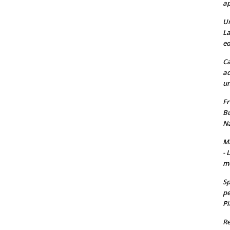
ap
Un
La
ed
Ca
ad
un
Fr
Bu
Na
Ma
- 
m
Sp
pe
Pi
Re