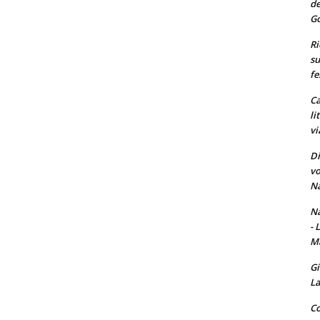
de
Go
Ri
su
fe
Ca
li
vi
Di
vo
Na
Na
- 
Ma
Gi
La
Co