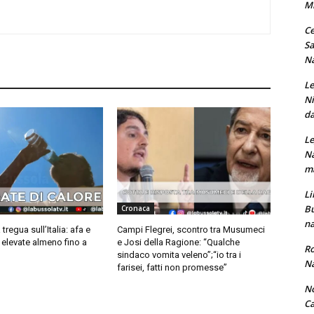
M
Ce
Sa
Na
Le
Ni
da
Le
Na
ma
Li
Bu
Cronaca
na
regua sull’Italia: afa e
Campi Flegrei, scontro tra Musumeci
elevate almeno fino a
e Josi della Ragione: “Qualche
Ro
sindaco vomita veleno”;“io tra i
Na
farisei, fatti non promesse”
No
Ca