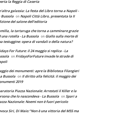
erta la Reggia di Caserta
'altra galassia: La festa del Libro torna a Napoli -
 Bussola
Napoli Città Libro, presentata la II
on
izione del salone dell’editoria
milla, la tartaruga che torna a camminare grazie
 una rotella - La Bussola
Giallo sulla morte di
on
a testuggine: opera di vandali o della natura?
idays For Future: il 24 maggio si replica - La
ssola
FridaysForFuture invade le strade di
on
poli
ggio dei monumenti: apre la Biblioteca Filangieri
La Bussola
Il diritto alla felicità: il maggio dei
on
onumenti 2019
aratoria Piazza Nazionale: Arrestati il Killer e la
rsona che lo nascondeva - La Bussola
Spari a
on
azza Nazionale: Noemi non è fuori pericolo
voca Siri, Di Maio:"Non è una vittoria del M5S ma