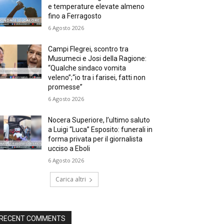
e temperature elevate almeno
fino a Ferragosto
6 Agosto 2026
Campi Flegrei, scontro tra
Musumeci e Josi della Ragione:
“Qualche sindaco vomita
veleno”;“io tra i farisei, fatti non
promesse”
6 Agosto 2026
Nocera Superiore, l’ultimo saluto
a Luigi “Luca” Esposito: funerali in
forma privata per il giornalista
ucciso a Eboli
6 Agosto 2026
Carica altri
RECENT COMMENTS