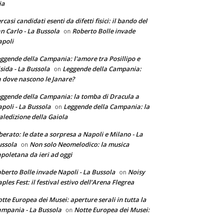
ia
rcasi candidati esenti da difetti fisici: il bando del
n Carlo - La Bussola
Roberto Bolle invade
on
poli
ggende della Campania: l'amore tra Posillipo e
sida - La Bussola
Leggende della Campania:
on
 dove nascono le Janare?
ggende della Campania: la tomba di Dracula a
poli - La Bussola
Leggende della Campania: la
on
ledizione della Gaiola
berato: le date a sorpresa a Napoli e Milano - La
ssola
Non solo Neomelodico: la musica
on
poletana da ieri ad oggi
berto Bolle invade Napoli - La Bussola
Noisy
on
ples Fest: il festival estivo dell’Arena Flegrea
tte Europea dei Musei: aperture serali in tutta la
mpania - La Bussola
Notte Europea dei Musei:
on