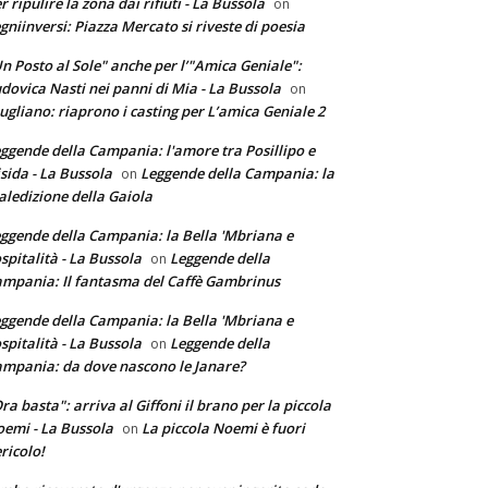
r ripulire la zona dai rifiuti - La Bussola
on
gniinversi: Piazza Mercato si riveste di poesia
n Posto al Sole" anche per l’"Amica Geniale":
dovica Nasti nei panni di Mia - La Bussola
on
ugliano: riaprono i casting per L’amica Geniale 2
ggende della Campania: l'amore tra Posillipo e
sida - La Bussola
Leggende della Campania: la
on
ledizione della Gaiola
ggende della Campania: la Bella 'Mbriana e
ospitalità - La Bussola
Leggende della
on
mpania: Il fantasma del Caffè Gambrinus
ggende della Campania: la Bella 'Mbriana e
ospitalità - La Bussola
Leggende della
on
mpania: da dove nascono le Janare?
ra basta": arriva al Giffoni il brano per la piccola
emi - La Bussola
La piccola Noemi è fuori
on
ricolo!