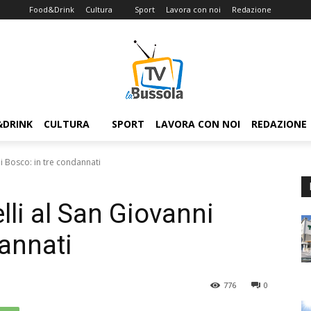
Food&Drink
Cultura
Sport
Lavora con noi
Redazione
&DRINK
CULTURA
SPORT
LAVORA CON NOI
REDAZIONE
i Bosco: in tre condannati
li al San Giovanni
dannati
776
0