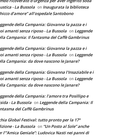
mbo ricoverato d'urgenza per aver ingerito soda
ustica - La Bussola
Inaugurata la biblioteca
on
hicco d’amore” all’ospedale Santobono
ggende della Campania: Giovanna la pazza e i
oi amanti senza riposo - La Bussola
Leggende
on
lla Campania: Il fantasma del Caffè Gambrinus
ggende della Campania: Giovanna la pazza e i
oi amanti senza riposo - La Bussola
Leggende
on
lla Campania: da dove nascono le Janare?
ggende della Campania: Giovanna l'Insaziabile e i
oi amanti senza riposo - La Bussola
Leggende
on
lla Campania: da dove nascono le Janare?
ggende della Campania: l'amore tra Posillipo e
sida - La Bussola
Leggende della Campania: Il
on
ntasma del Caffè Gambrinus
chia Global Festival: tutto pronto per la 17°
izione - La Bussola
“Un Posto al Sole” anche
on
r l’”Amica Geniale”: Ludovica Nasti nei panni di