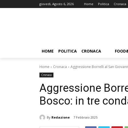
giovedì, Agosto 6, 2026
Home
Politica
Cronaca
HOME
POLITICA
CRONACA
FOOD
Home
Cronaca
Aggressione Borrelli al San Giovann
Cronaca
Aggressione Borrel
Bosco: in tre con
By
Redazione
7 Febbraio 2025