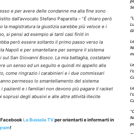
pe
Se
ocesso e per avere delle condanne ma alla fine sono
"U
stito dall’avvocato Stefano Paparella – “
È chiaro però
Lu
o la magistratura la giustizia sarebbe più veloce e i
Gi
 si pensi ad esempio ai tanti casi finiti in
Le
bba però essere soltanto il primo passo verso la
Ni
esta Napoli e per smantellare per sempre il sistema
ma
 sul San Giovanni Bosco. La mia battaglia, costatami
Le
re un senso ed un seguito e quindi mi appello alla
l'
to, come ringrazio i carabinieri e i due commissari
Ca
e hanno permesso lo smantellamento del sistema
Le
i pazienti e i familiari non devono più pagare il racket
l'
oprusi degli abusivi e alle altre attività illecite
Ca
"O
No
a Facebook
La Bussola TV
per orientarti e informarti in
pe
gram
!