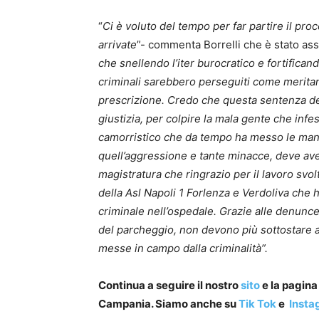
“
Ci è voluto del tempo per far partire il pr
arrivate
”- commenta Borrelli che è stato assi
che snellendo l’iter burocratico e fortificand
criminali sarebbero perseguiti come meritano,
prescrizione. Credo che questa sentenza de
giustizia, per colpire la mala gente che inf
camorristico che da tempo ha messo le mani
quell’aggressione e tante minacce, deve ave
magistratura che ringrazio per il lavoro svol
della Asl Napoli 1 Forlenza e Verdoliva ch
criminale nell’ospedale. Grazie alle denunce 
del parcheggio, non devono più sottostare ai s
messe in campo dalla criminalità”.
Continua a seguire il nostro
sito
e la pagin
Campania. Siamo anche su
Tik Tok
e
Insta