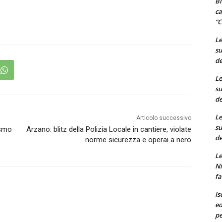
Bi
ca
“C
Le
su
de
Le
su
de
Le
Articolo successivo
su
ismo
Arzano: blitz della Polizia Locale in cantiere, violate
de
norme sicurezza e operai a nero
Le
Ni
fa
Is
ed
pe