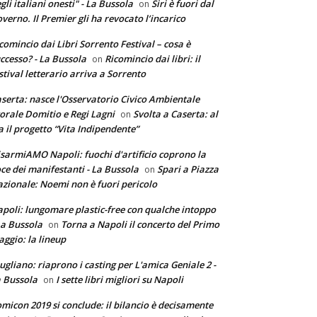
gli italiani onesti" - La Bussola
Siri è fuori dal
on
verno. Il Premier gli ha revocato l’incarico
comincio dai Libri Sorrento Festival – cosa è
ccesso? - La Bussola
Ricomincio dai libri: il
on
stival letterario arriva a Sorrento
serta: nasce l'Osservatorio Civico Ambientale
torale Domitio e Regi Lagni
Svolta a Caserta: al
on
a il progetto “Vita Indipendente”
sarmiAMO Napoli: fuochi d'artificio coprono la
ce dei manifestanti - La Bussola
Spari a Piazza
on
zionale: Noemi non è fuori pericolo
poli: lungomare plastic-free con qualche intoppo
La Bussola
Torna a Napoli il concerto del Primo
on
ggio: la lineup
ugliano: riaprono i casting per L'amica Geniale 2 -
 Bussola
I sette libri migliori su Napoli
on
micon 2019 si conclude: il bilancio è decisamente