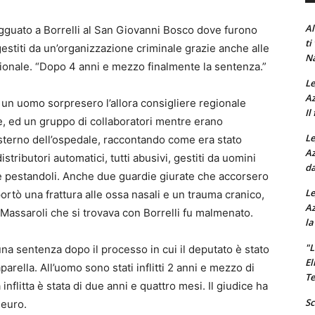
Al
gguato a Borrelli al San Giovanni Bosco dove furono
ti
estiti da un’organizzazione criminale grazie anche alle
Na
ionale. “Dopo 4 anni e mezzo finalmente la sentenza.”
Le
Az
un uomo sorpresero l’allora consigliere regionale
Il
e, ed un gruppo di collaboratori mentre erano
Le
esterno dell’ospedale, raccontando come era stato
Az
istributori automatici, tutti abusivi, gestiti da uomini
da
ie e pestandoli. Anche due guardie giurate che accorsero
Le
riportò una frattura alle ossa nasali e un trauma cranico,
Az
Massaroli che si trovava con Borrelli fu malmenato.
la
"L
na sentenza dopo il processo in cui il deputato è stato
El
rella. All’uomo sono stati inflitti 2 anni e mezzo di
Te
flitta è stata di due anni e quattro mesi. Il giudice ha
Sc
 euro.