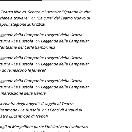
 Teatro Nuovo, Seneca e Lucrezio: "Quando la vita
 viene a trovare"
“La cura” del Teatro Nuovo di
on
poli: stagione 2019\2020
ggende della Campania: i segreti della Grotta
zurra - La Bussola
Leggende della Campania:
on
 fantasma del Caffè Gambrinus
ggende della Campania: i segreti della Grotta
zurra - La Bussola
Leggende della Campania:
on
 dove nascono le Janare?
ggende della Campania: i segreti della Grotta
zurra - La Bussola
Leggende della Campania:
on
 maledizione della Gaiola
a rivolta degli angeli": il saggio al Teatro
icantropo - La Bussola
I Cenci di Artaud al
on
atro Elicantropo di Napoli
ogli di Mergellina: parte l'iniziativa dei volontari