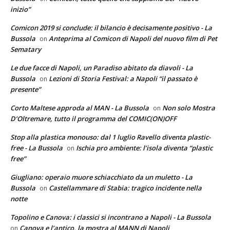
inizio”
Comicon 2019 si conclude: il bilancio è decisamente positivo - La
Bussola
Anteprima al Comicon di Napoli del nuovo film di Pet
on
Sematary
Le due facce di Napoli, un Paradiso abitato da diavoli - La
Bussola
Lezioni di Storia Festival: a Napoli “il passato è
on
presente”
Corto Maltese approda al MAN - La Bussola
Non solo Mostra
on
D’Oltremare, tutto il programma del COMIC(ON)OFF
Stop alla plastica monouso: dal 1 luglio Ravello diventa plastic-
free - La Bussola
Ischia pro ambiente: l’isola diventa “plastic
on
free”
Giugliano: operaio muore schiacchiato da un muletto - La
Bussola
Castellammare di Stabia: tragico incidente nella
on
notte
Topolino e Canova: i classici si incontrano a Napoli - La Bussola
Canova e l’antico, la mostra al MANN di Napoli
on