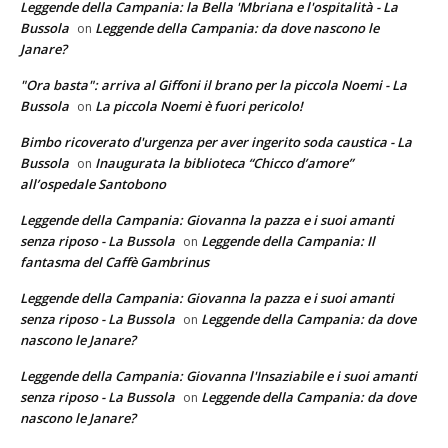
Leggende della Campania: la Bella 'Mbriana e l'ospitalità - La
Bussola
Leggende della Campania: da dove nascono le
on
Janare?
"Ora basta": arriva al Giffoni il brano per la piccola Noemi - La
Bussola
La piccola Noemi è fuori pericolo!
on
Bimbo ricoverato d'urgenza per aver ingerito soda caustica - La
Bussola
Inaugurata la biblioteca “Chicco d’amore”
on
all’ospedale Santobono
Leggende della Campania: Giovanna la pazza e i suoi amanti
senza riposo - La Bussola
Leggende della Campania: Il
on
fantasma del Caffè Gambrinus
Leggende della Campania: Giovanna la pazza e i suoi amanti
senza riposo - La Bussola
Leggende della Campania: da dove
on
nascono le Janare?
Leggende della Campania: Giovanna l'Insaziabile e i suoi amanti
senza riposo - La Bussola
Leggende della Campania: da dove
on
nascono le Janare?