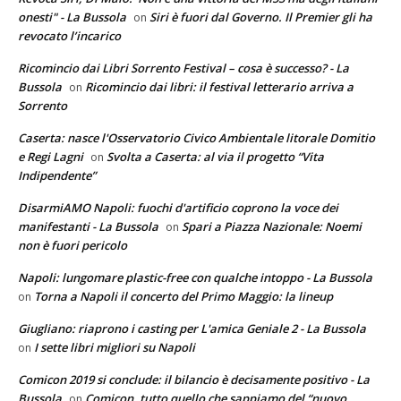
onesti" - La Bussola
Siri è fuori dal Governo. Il Premier gli ha
on
revocato l’incarico
Ricomincio dai Libri Sorrento Festival – cosa è successo? - La
Bussola
Ricomincio dai libri: il festival letterario arriva a
on
Sorrento
Caserta: nasce l'Osservatorio Civico Ambientale litorale Domitio
e Regi Lagni
Svolta a Caserta: al via il progetto “Vita
on
Indipendente”
DisarmiAMO Napoli: fuochi d'artificio coprono la voce dei
manifestanti - La Bussola
Spari a Piazza Nazionale: Noemi
on
non è fuori pericolo
Napoli: lungomare plastic-free con qualche intoppo - La Bussola
Torna a Napoli il concerto del Primo Maggio: la lineup
on
Giugliano: riaprono i casting per L'amica Geniale 2 - La Bussola
I sette libri migliori su Napoli
on
Comicon 2019 si conclude: il bilancio è decisamente positivo - La
Bussola
Comicon, tutto quello che sappiamo del “nuovo
on