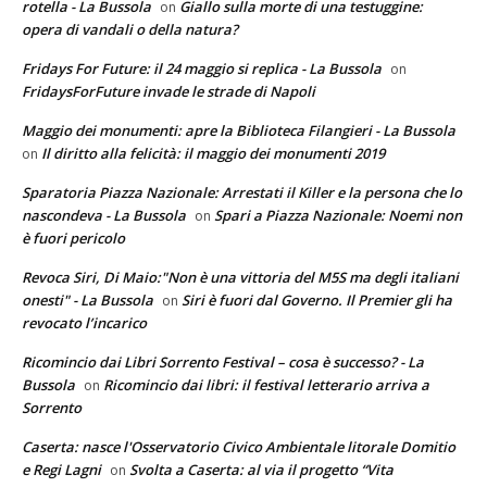
rotella - La Bussola
Giallo sulla morte di una testuggine:
on
opera di vandali o della natura?
Fridays For Future: il 24 maggio si replica - La Bussola
on
FridaysForFuture invade le strade di Napoli
Maggio dei monumenti: apre la Biblioteca Filangieri - La Bussola
Il diritto alla felicità: il maggio dei monumenti 2019
on
Sparatoria Piazza Nazionale: Arrestati il Killer e la persona che lo
nascondeva - La Bussola
Spari a Piazza Nazionale: Noemi non
on
è fuori pericolo
Revoca Siri, Di Maio:"Non è una vittoria del M5S ma degli italiani
onesti" - La Bussola
Siri è fuori dal Governo. Il Premier gli ha
on
revocato l’incarico
Ricomincio dai Libri Sorrento Festival – cosa è successo? - La
Bussola
Ricomincio dai libri: il festival letterario arriva a
on
Sorrento
Caserta: nasce l'Osservatorio Civico Ambientale litorale Domitio
e Regi Lagni
Svolta a Caserta: al via il progetto “Vita
on