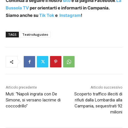
Continua a seguire il nostro
sito
e la pagina Facebook
La
Bussola TV
per orientarti e informarti in Campania.
Siamo anche su
Tik Tok
e
Instagram
!
TAGS
TeatroAugusteo
Articolo precedente
Articolo successivo
Muti: “Napoli ingrata con De
Scoperto traffico illeciti di
Simone, si versano lacrime di
rifiuti dalla Lombardia alla
coccodrillo”
Campania, sequestrati 92
milioni