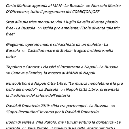
Corto Maltese approda al MAN - La Bussola
Non solo Mostra
on
D’Oltremare, tutto il programma del COMIC(ON)OFF
Stop alla plastica monouso: dal 1 luglio Ravello diventa plastic-
free - La Bussola
Ischia pro ambiente: l’isola diventa “plastic
on
free”
Giugliano: operaio muore schiacchiato da un muletto - La
Bussola
Castellammare di Stabia: tragico incidente nella
on
notte
Topolino e Canova: i classici si incontrano a Napoli - La Bussola
Canova e l’antico, la mostra al MANN di Napoli
on
Renzo Arbore a Napoli Città Libro: “La musica napoletana è la più
bella del mondo” - La Bussola
Napoli Città Libro, presentata
on
la II edizione del salone dell’editoria
David di Donatello 2019: sfida tra partenopei - La Bussola
on
“Capri-Revolution” in corsa per il David di Donatello
Boom di visite a Villa Rufolo, ma i turisti evitino la domenica - La
Bussola
Villa Rufolo, il gioiello di Ravello, gratis per tutti i
on