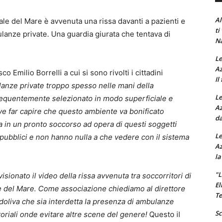
Al
ale del Mare è avvenuta una rissa davanti a pazienti e
ti
ulanze private. Una guardia giurata che tentava di
Na
Le
Az
o Emilio Borrelli a cui si sono rivolti i cittadini
Il
anze private troppo spesso nelle mani della
Le
frequentemente selezionato in modo superficiale e
Az
ve far capire che questo ambiente va bonificato
da
 in un pronto soccorso ad opera di questi soggetti
Le
pubblici e non hanno nulla a che vedere con il sistema
Az
la
"L
sionato il video della rissa avvenuta tra soccorritori di
El
e del Mare.
Come associazione chiediamo al direttore
Te
doliva che sia interdetta la presenza di ambulanze
Sc
toriali onde evitare altre scene del genere!
Questo il