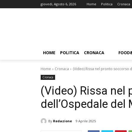
giovedì, Agosto 6, 2026
Home
Politica
Cronaca
HOME
POLITICA
CRONACA
FOOD
Home
Cronaca
(Video) Rissa nel pronto soccorso 
Cronaca
(Video) Rissa nel
dell’Ospedale del
By
Redazione
9 Aprile 2025