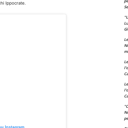
pe
hi Ippocrate.
Se
"U
Lu
Gi
Le
Ni
ma
Le
l'
Ca
Le
l'
Ca
"O
No
pe
su Instagram