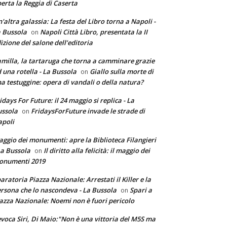
erta la Reggia di Caserta
'altra galassia: La festa del Libro torna a Napoli -
 Bussola
Napoli Città Libro, presentata la II
on
izione del salone dell’editoria
milla, la tartaruga che torna a camminare grazie
 una rotella - La Bussola
Giallo sulla morte di
on
a testuggine: opera di vandali o della natura?
idays For Future: il 24 maggio si replica - La
ssola
FridaysForFuture invade le strade di
on
poli
ggio dei monumenti: apre la Biblioteca Filangieri
La Bussola
Il diritto alla felicità: il maggio dei
on
onumenti 2019
aratoria Piazza Nazionale: Arrestati il Killer e la
rsona che lo nascondeva - La Bussola
Spari a
on
azza Nazionale: Noemi non è fuori pericolo
voca Siri, Di Maio:"Non è una vittoria del M5S ma