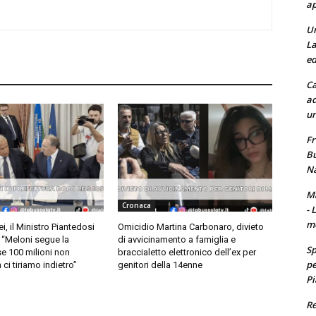
ap
Un
La
ed
Ca
ad
un
Fr
Bu
Na
Ma
Cronaca
- 
m
i, il Ministro Piantedosi
Omicidio Martina Carbonaro, divieto
: “Meloni segue la
di avvicinamento a famiglia e
Sp
se 100 milioni non
braccialetto elettronico dell’ex per
pe
ci tiriamo indietro”
genitori della 14enne
Pi
Re