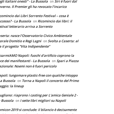
gli italiani onesti" - La Bussola
Siri è fuori dal
on
verno. Il Premier gli ha revocato l’incarico
comincio dai Libri Sorrento Festival – cosa è
ccesso? - La Bussola
Ricomincio dai libri: il
on
stival letterario arriva a Sorrento
serta: nasce l'Osservatorio Civico Ambientale
torale Domitio e Regi Lagni
Svolta a Caserta: al
on
a il progetto “Vita Indipendente”
sarmiAMO Napoli: fuochi d'artificio coprono la
ce dei manifestanti - La Bussola
Spari a Piazza
on
zionale: Noemi non è fuori pericolo
poli: lungomare plastic-free con qualche intoppo
La Bussola
Torna a Napoli il concerto del Primo
on
ggio: la lineup
ugliano: riaprono i casting per L'amica Geniale 2 -
 Bussola
I sette libri migliori su Napoli
on
micon 2019 si conclude: il bilancio è decisamente