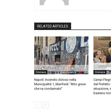
RELATED ARTICLES
Cronaca
Cronaca
Napoli: Incendio doloso nella
Campi Flegre
Municipalità 1, Manfredi: “Atto grave
dal Prefetto
che va condannato”
situazione, 
bastano non 