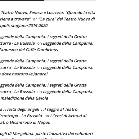
 Teatro Nuovo, Seneca e Lucrezio: "Quando la vita
 viene a trovare"
“La cura” del Teatro Nuovo di
on
poli: stagione 2019\2020
ggende della Campania: i segreti della Grotta
zurra - La Bussola
Leggende della Campania:
on
 fantasma del Caffè Gambrinus
ggende della Campania: i segreti della Grotta
zurra - La Bussola
Leggende della Campania:
on
 dove nascono le Janare?
ggende della Campania: i segreti della Grotta
zurra - La Bussola
Leggende della Campania:
on
 maledizione della Gaiola
a rivolta degli angeli": il saggio al Teatro
icantropo - La Bussola
I Cenci di Artaud al
on
atro Elicantropo di Napoli
ogli di Mergellina: parte l'iniziativa dei volontari