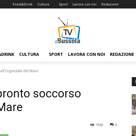
Food&Drink
Cultura
Sport
Lavora con noi
Redazione
&DRINK
CULTURA
SPORT
LAVORA CON NOI
REDAZIONE
dell'Ospedale del Mare
 pronto soccorso
 Mare
1042
0