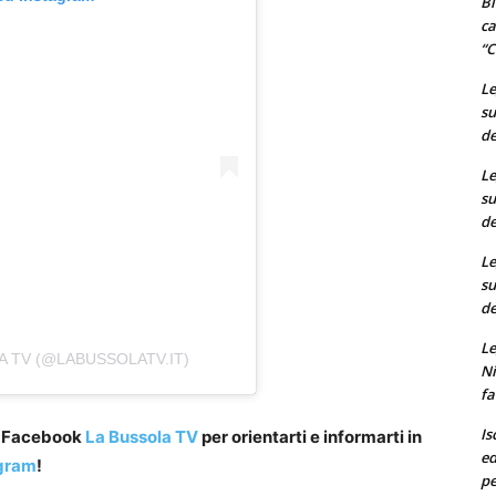
Bi
ca
“C
Le
su
de
Le
su
de
Le
su
de
Le
A TV (@LABUSSOLATV.IT)
Ni
fa
Is
a Facebook
La Bussola TV
per orientarti e informarti in
ed
gram
!
pe