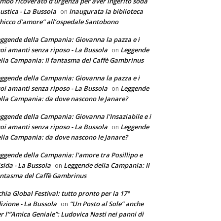
mbo ricoverato d'urgenza per aver ingerito soda
ustica - La Bussola
Inaugurata la biblioteca
on
hicco d’amore” all’ospedale Santobono
ggende della Campania: Giovanna la pazza e i
oi amanti senza riposo - La Bussola
Leggende
on
lla Campania: Il fantasma del Caffè Gambrinus
ggende della Campania: Giovanna la pazza e i
oi amanti senza riposo - La Bussola
Leggende
on
lla Campania: da dove nascono le Janare?
ggende della Campania: Giovanna l'Insaziabile e i
oi amanti senza riposo - La Bussola
Leggende
on
lla Campania: da dove nascono le Janare?
ggende della Campania: l'amore tra Posillipo e
sida - La Bussola
Leggende della Campania: Il
on
ntasma del Caffè Gambrinus
chia Global Festival: tutto pronto per la 17°
izione - La Bussola
“Un Posto al Sole” anche
on
r l’”Amica Geniale”: Ludovica Nasti nei panni di