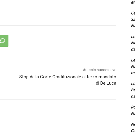
M
Ce
Sa
Na
Le
Ni
da
Le
Na
Articolo successivo
ma
Stop della Corte Costituzionale al terzo mandato
di De Luca
Li
Bu
na
Ro
Na
No
Ca