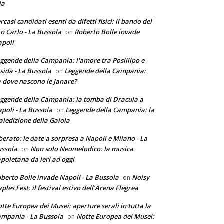
ia
rcasi candidati esenti da difetti fisici: il bando del
n Carlo - La Bussola
Roberto Bolle invade
on
poli
ggende della Campania: l'amore tra Posillipo e
sida - La Bussola
Leggende della Campania:
on
 dove nascono le Janare?
ggende della Campania: la tomba di Dracula a
poli - La Bussola
Leggende della Campania: la
on
ledizione della Gaiola
berato: le date a sorpresa a Napoli e Milano - La
ssola
Non solo Neomelodico: la musica
on
poletana da ieri ad oggi
berto Bolle invade Napoli - La Bussola
Noisy
on
ples Fest: il festival estivo dell’Arena Flegrea
tte Europea dei Musei: aperture serali in tutta la
mpania - La Bussola
Notte Europea dei Musei:
on