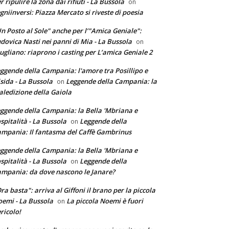
r ripulire la zona dai rifiuti - La Bussola
on
gniinversi: Piazza Mercato si riveste di poesia
n Posto al Sole" anche per l’"Amica Geniale":
dovica Nasti nei panni di Mia - La Bussola
on
ugliano: riaprono i casting per L’amica Geniale 2
ggende della Campania: l'amore tra Posillipo e
sida - La Bussola
Leggende della Campania: la
on
ledizione della Gaiola
ggende della Campania: la Bella 'Mbriana e
ospitalità - La Bussola
Leggende della
on
mpania: Il fantasma del Caffè Gambrinus
ggende della Campania: la Bella 'Mbriana e
ospitalità - La Bussola
Leggende della
on
mpania: da dove nascono le Janare?
ra basta": arriva al Giffoni il brano per la piccola
emi - La Bussola
La piccola Noemi è fuori
on
ricolo!