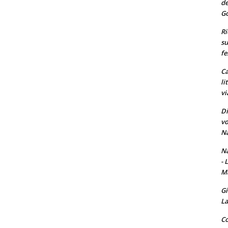
de
Go
Ri
su
fe
Ca
li
vi
Di
vo
Na
Na
- 
Ma
Gi
La
Co