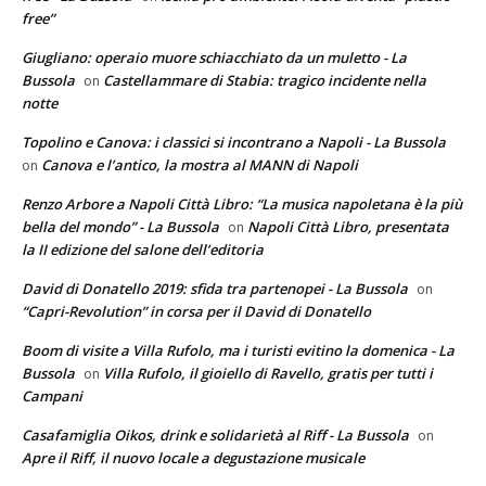
free”
Giugliano: operaio muore schiacchiato da un muletto - La
Bussola
Castellammare di Stabia: tragico incidente nella
on
notte
Topolino e Canova: i classici si incontrano a Napoli - La Bussola
Canova e l’antico, la mostra al MANN di Napoli
on
Renzo Arbore a Napoli Città Libro: “La musica napoletana è la più
bella del mondo” - La Bussola
Napoli Città Libro, presentata
on
la II edizione del salone dell’editoria
David di Donatello 2019: sfida tra partenopei - La Bussola
on
“Capri-Revolution” in corsa per il David di Donatello
Boom di visite a Villa Rufolo, ma i turisti evitino la domenica - La
Bussola
Villa Rufolo, il gioiello di Ravello, gratis per tutti i
on
Campani
Casafamiglia Oikos, drink e solidarietà al Riff - La Bussola
on
Apre il Riff, il nuovo locale a degustazione musicale