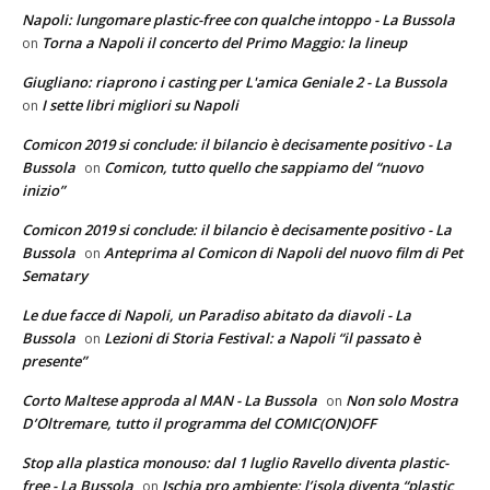
Napoli: lungomare plastic-free con qualche intoppo - La Bussola
Torna a Napoli il concerto del Primo Maggio: la lineup
on
Giugliano: riaprono i casting per L'amica Geniale 2 - La Bussola
I sette libri migliori su Napoli
on
Comicon 2019 si conclude: il bilancio è decisamente positivo - La
Bussola
Comicon, tutto quello che sappiamo del “nuovo
on
inizio”
Comicon 2019 si conclude: il bilancio è decisamente positivo - La
Bussola
Anteprima al Comicon di Napoli del nuovo film di Pet
on
Sematary
Le due facce di Napoli, un Paradiso abitato da diavoli - La
Bussola
Lezioni di Storia Festival: a Napoli “il passato è
on
presente”
Corto Maltese approda al MAN - La Bussola
Non solo Mostra
on
D’Oltremare, tutto il programma del COMIC(ON)OFF
Stop alla plastica monouso: dal 1 luglio Ravello diventa plastic-
free - La Bussola
Ischia pro ambiente: l’isola diventa “plastic
on