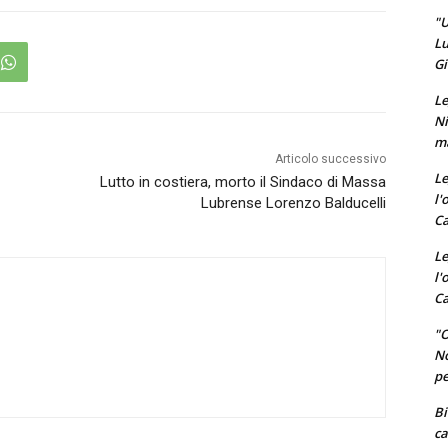
"U
Lu
Gi
Le
Ni
ma
Articolo successivo
Le
Lutto in costiera, morto il Sindaco di Massa
l'
Lubrense Lorenzo Balducelli
Ca
Le
l'
Ca
"O
No
pe
Bi
ca