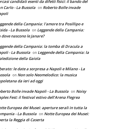
rcasi candidati esenti da difetti fisici: il bando del
n Carlo - La Bussola
Roberto Bolle invade
on
poli
ggende della Campania: l'amore tra Posillipo e
sida - La Bussola
Leggende della Campania:
on
 dove nascono le Janare?
ggende della Campania: la tomba di Dracula a
poli - La Bussola
Leggende della Campania: la
on
ledizione della Gaiola
berato: le date a sorpresa a Napoli e Milano - La
ssola
Non solo Neomelodico: la musica
on
poletana da ieri ad oggi
berto Bolle invade Napoli - La Bussola
Noisy
on
ples Fest: il festival estivo dell’Arena Flegrea
tte Europea dei Musei: aperture serali in tutta la
mpania - La Bussola
Notte Europea dei Musei:
on
erta la Reggia di Caserta