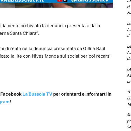
Al
ti
Na
Le
pidamente archiviato la denuncia presentata dalla
Az
verna Santa Chiara”.
Il
Le
i di reato nella denuncia presentata da Gilli e Raul
Az
cato la lite con Nives Monda sui social per poi recarsi
da
Le
Az
la
"L
a Facebook
La Bussola TV
per orientarti e informarti in
El
gram
!
Te
Sc
pe
Se