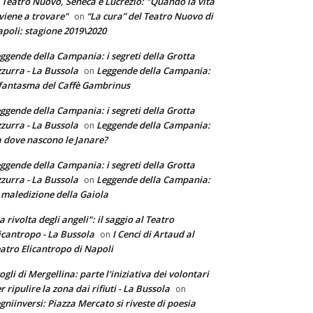
 Teatro Nuovo, Seneca e Lucrezio: "Quando la vita
 viene a trovare"
“La cura” del Teatro Nuovo di
on
poli: stagione 2019\2020
ggende della Campania: i segreti della Grotta
zurra - La Bussola
Leggende della Campania:
on
 fantasma del Caffè Gambrinus
ggende della Campania: i segreti della Grotta
zurra - La Bussola
Leggende della Campania:
on
 dove nascono le Janare?
ggende della Campania: i segreti della Grotta
zurra - La Bussola
Leggende della Campania:
on
 maledizione della Gaiola
a rivolta degli angeli": il saggio al Teatro
icantropo - La Bussola
I Cenci di Artaud al
on
atro Elicantropo di Napoli
ogli di Mergellina: parte l'iniziativa dei volontari
r ripulire la zona dai rifiuti - La Bussola
on
gniinversi: Piazza Mercato si riveste di poesia