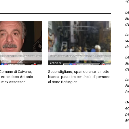
“C
Le
su
de
Le
su
de
Le
su
Cronaca
de
 Comune di Caivano,
Secondigliano, spari durante la notte
r ex sindaco Antonio
bianca: paura tra centinaia di persone
Le
ue ex assessori
al rione Berlingieri
Ni
fa
Is
ed
pe
M