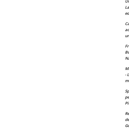
Un
La
ed
Ca
ad
un
Fr
Bu
Na
Ma
- 
m
Sp
pe
Pi
Re
de
Go