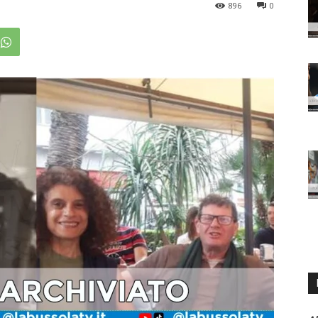
896
0