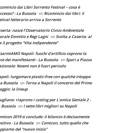
comincio dai Libri Sorrento Festival – cosa è
ccesso? - La Bussola
Ricomincio dai libri: il
on
stival letterario arriva a Sorrento
serta: nasce l'Osservatorio Civico Ambientale
torale Domitio e Regi Lagni
Svolta a Caserta: al
on
a il progetto “Vita Indipendente”
sarmiAMO Napoli: fuochi d'artificio coprono la
ce dei manifestanti - La Bussola
Spari a Piazza
on
zionale: Noemi non è fuori pericolo
poli: lungomare plastic-free con qualche intoppo
La Bussola
Torna a Napoli il concerto del Primo
on
ggio: la lineup
ugliano: riaprono i casting per L'amica Geniale 2 -
 Bussola
I sette libri migliori su Napoli
on
micon 2019 si conclude: il bilancio è decisamente
sitivo - La Bussola
Comicon, tutto quello che
on
ppiamo del “nuovo inizio”