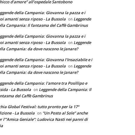
hicco d’amore” all’ospedale Santobono
ggende della Campania: Giovanna la pazza e i
oi amanti senza riposo - La Bussola
Leggende
on
lla Campania: Il fantasma del Caffè Gambrinus
ggende della Campania: Giovanna la pazza e i
oi amanti senza riposo - La Bussola
Leggende
on
lla Campania: da dove nascono le Janare?
ggende della Campania: Giovanna l'Insaziabile e i
oi amanti senza riposo - La Bussola
Leggende
on
lla Campania: da dove nascono le Janare?
ggende della Campania: l'amore tra Posillipo e
sida - La Bussola
Leggende della Campania: Il
on
ntasma del Caffè Gambrinus
chia Global Festival: tutto pronto per la 17°
izione - La Bussola
“Un Posto al Sole” anche
on
r l’”Amica Geniale”: Ludovica Nasti nei panni di
ia