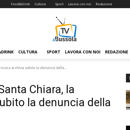
Food&Drink
Cultura
Sport
Lavora con noi
Redazione
&DRINK
CULTURA
SPORT
LAVORA CON NOI
REDAZIONE
rocura archivia subito la denuncia della...
Santa Chiara, la
ubito la denuncia della