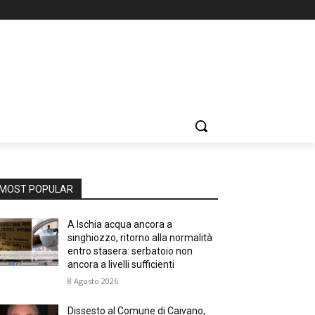
MOST POPULAR
A Ischia acqua ancora a
singhiozzo, ritorno alla normalità
entro stasera: serbatoio non
ancora a livelli sufficienti
8 Agosto 2026
Dissesto al Comune di Caivano,