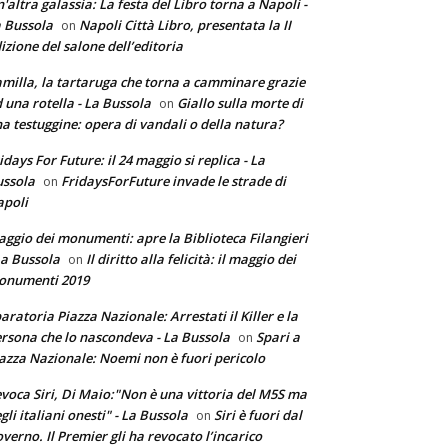
'altra galassia: La festa del Libro torna a Napoli -
 Bussola
Napoli Città Libro, presentata la II
on
izione del salone dell’editoria
milla, la tartaruga che torna a camminare grazie
 una rotella - La Bussola
Giallo sulla morte di
on
a testuggine: opera di vandali o della natura?
idays For Future: il 24 maggio si replica - La
ssola
FridaysForFuture invade le strade di
on
poli
ggio dei monumenti: apre la Biblioteca Filangieri
La Bussola
Il diritto alla felicità: il maggio dei
on
onumenti 2019
aratoria Piazza Nazionale: Arrestati il Killer e la
rsona che lo nascondeva - La Bussola
Spari a
on
azza Nazionale: Noemi non è fuori pericolo
voca Siri, Di Maio:"Non è una vittoria del M5S ma
gli italiani onesti" - La Bussola
Siri è fuori dal
on
verno. Il Premier gli ha revocato l’incarico