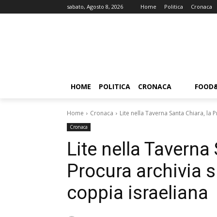
sabato, Agosto 8, 2026
Home
Politica
Cronaca
HOME
POLITICA
CRONACA
FOOD
Home
Cronaca
Lite nella Taverna Santa Chiara, la P
Cronaca
Lite nella Taverna 
Procura archivia s
coppia israeliana