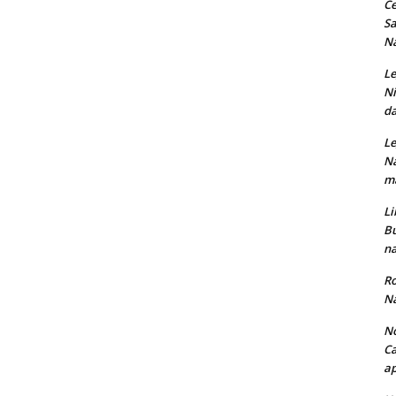
Ce
Sa
Na
Le
Ni
da
Le
Na
ma
Li
Bu
na
Ro
Na
No
Ca
ap