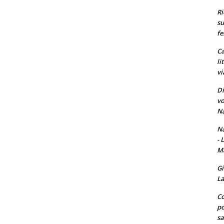
Ri
su
fe
Ca
li
vi
Di
vo
Na
Na
- 
Ma
Gi
La
Co
po
sa