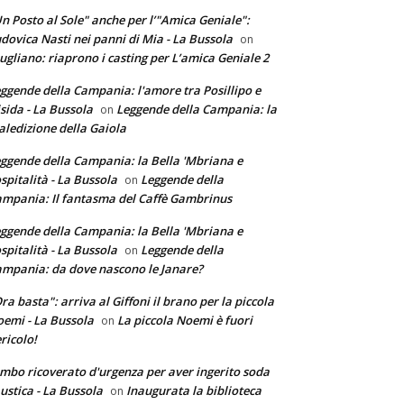
n Posto al Sole" anche per l’"Amica Geniale":
dovica Nasti nei panni di Mia - La Bussola
on
ugliano: riaprono i casting per L’amica Geniale 2
ggende della Campania: l'amore tra Posillipo e
sida - La Bussola
Leggende della Campania: la
on
ledizione della Gaiola
ggende della Campania: la Bella 'Mbriana e
ospitalità - La Bussola
Leggende della
on
mpania: Il fantasma del Caffè Gambrinus
ggende della Campania: la Bella 'Mbriana e
ospitalità - La Bussola
Leggende della
on
mpania: da dove nascono le Janare?
ra basta": arriva al Giffoni il brano per la piccola
emi - La Bussola
La piccola Noemi è fuori
on
ricolo!
mbo ricoverato d'urgenza per aver ingerito soda
ustica - La Bussola
Inaugurata la biblioteca
on