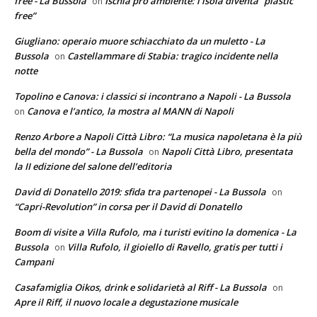
free - La Bussola
Ischia pro ambiente: l’isola diventa “plastic
on
free”
Giugliano: operaio muore schiacchiato da un muletto - La
Bussola
Castellammare di Stabia: tragico incidente nella
on
notte
Topolino e Canova: i classici si incontrano a Napoli - La Bussola
Canova e l’antico, la mostra al MANN di Napoli
on
Renzo Arbore a Napoli Città Libro: “La musica napoletana è la più
bella del mondo” - La Bussola
Napoli Città Libro, presentata
on
la II edizione del salone dell’editoria
David di Donatello 2019: sfida tra partenopei - La Bussola
on
“Capri-Revolution” in corsa per il David di Donatello
Boom di visite a Villa Rufolo, ma i turisti evitino la domenica - La
Bussola
Villa Rufolo, il gioiello di Ravello, gratis per tutti i
on
Campani
Casafamiglia Oikos, drink e solidarietà al Riff - La Bussola
on
Apre il Riff, il nuovo locale a degustazione musicale