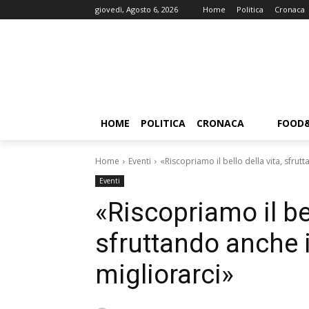
giovedì, Agosto 6, 2026
Home
Politica
Cronaca
HOME
POLITICA
CRONACA
FOOD
Home
Eventi
«Riscopriamo il bello della vita, sfrut
Eventi
«Riscopriamo il bel
sfruttando anche i
migliorarci»