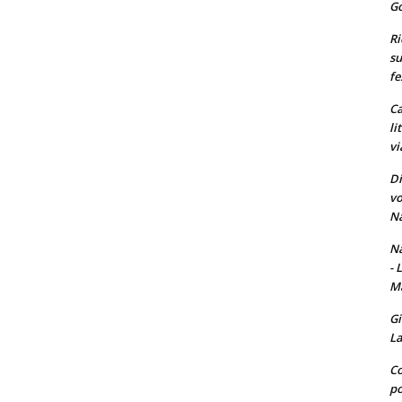
Go
Ri
su
fe
Ca
li
vi
Di
vo
Na
Na
- 
Ma
Gi
La
Co
po