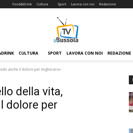
Food&Drink
Cultura
Sport
Lavora con noi
Redazione
&DRINK
CULTURA
SPORT
LAVORA CON NOI
REDAZIONE
tando anche il dolore per migliorarci»
lo della vita,
l dolore per