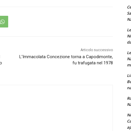
Ce
Sa
Na
Le
Ni
da
Articolo successivo
Le
l
L’Immacolata Concezione torna a Capodimonte,
Na
no
fu trafugata nel 1978
ma
Li
Bu
na
Ro
Na
No
Ca
ap