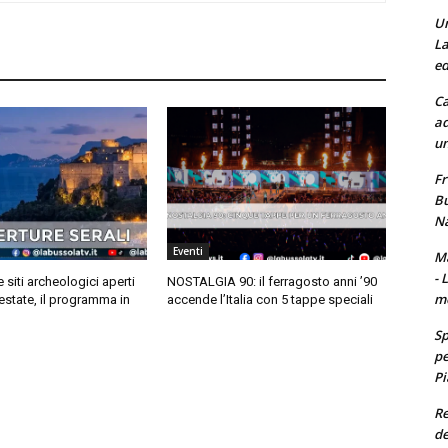
Un
La
ed
Ca
ad
un
Fr
Bu
Na
Eventi
Ma
- 
siti archeologici aperti
NOSTALGIA 90: il ferragosto anni ’90
m
’estate, il programma in
accende l’Italia con 5 tappe speciali
Sp
pe
Pi
Re
de