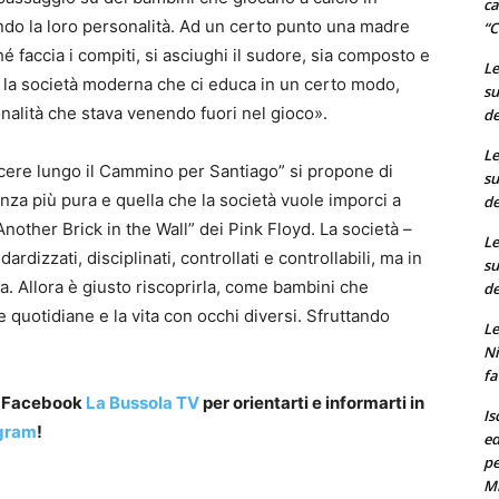
ca
ndo la loro personalità. Ad un certo punto una madre
“C
ché faccia i compiti, si asciughi il sudore, sia composto e
Le
 la società moderna che ci educa in un certo modo,
su
nalità che stava venendo fuori nel gioco».
de
Le
ascere lungo il Cammino per Santiago” si propone di
su
senza più pura e quella che la società vuole imporci a
de
Another Brick in the Wall” dei Pink Floyd. La società –
Le
rdizzati, disciplinati, controllati e controllabili, ma in
su
a. Allora è giusto riscoprirla, come bambini che
de
e quotidiane e la vita con occhi diversi. Sfruttando
Le
Ni
fa
a Facebook
La Bussola TV
per orientarti e informarti in
Is
gram
!
ed
pe
M