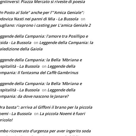
gniinversi: Piazza Mercato si riveste di poesia
n Posto al Sole" anche per l’"Amica Geniale":
dovica Nasti nei panni di Mia - La Bussola
on
ugliano: riaprono i casting per L’amica Geniale 2
ggende della Campania: l'amore tra Posillipo e
sida - La Bussola
Leggende della Campania: la
on
ledizione della Gaiola
ggende della Campania: la Bella 'Mbriana e
ospitalità - La Bussola
Leggende della
on
mpania: Il fantasma del Caffè Gambrinus
ggende della Campania: la Bella 'Mbriana e
ospitalità - La Bussola
Leggende della
on
mpania: da dove nascono le Janare?
ra basta": arriva al Giffoni il brano per la piccola
emi - La Bussola
La piccola Noemi è fuori
on
ricolo!
mbo ricoverato d'urgenza per aver ingerito soda