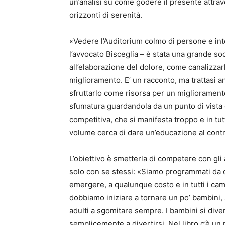
un’analisi su come godere il presente attr
orizzonti di serenità.
«Vedere l’Auditorium colmo di persone e int
l’avvocato Bisceglia – è stata una grande s
all’elaborazione del dolore, come canalizzarl
miglioramento. E’ un racconto, ma trattasi a
sfruttarlo come risorsa per un miglioramento
sfumatura guardandola da un punto di vista 
competitiva, che si manifesta troppo e in tutti
volume cerca di dare un’educazione al contr
L’obiettivo è smetterla di competere con gli
solo con se stessi: «Siamo programmati da q
emergere, a qualunque costo e in tutti i ca
dobbiamo iniziare a tornare un po’ bambini, 
adulti a sgomitare sempre. I bambini si dive
semplicemente a divertirsi. Nel libro c’è un