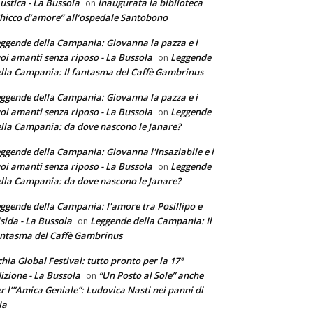
ustica - La Bussola
Inaugurata la biblioteca
on
hicco d’amore” all’ospedale Santobono
ggende della Campania: Giovanna la pazza e i
oi amanti senza riposo - La Bussola
Leggende
on
lla Campania: Il fantasma del Caffè Gambrinus
ggende della Campania: Giovanna la pazza e i
oi amanti senza riposo - La Bussola
Leggende
on
lla Campania: da dove nascono le Janare?
ggende della Campania: Giovanna l'Insaziabile e i
oi amanti senza riposo - La Bussola
Leggende
on
lla Campania: da dove nascono le Janare?
ggende della Campania: l'amore tra Posillipo e
sida - La Bussola
Leggende della Campania: Il
on
ntasma del Caffè Gambrinus
chia Global Festival: tutto pronto per la 17°
izione - La Bussola
“Un Posto al Sole” anche
on
r l’”Amica Geniale”: Ludovica Nasti nei panni di
ia