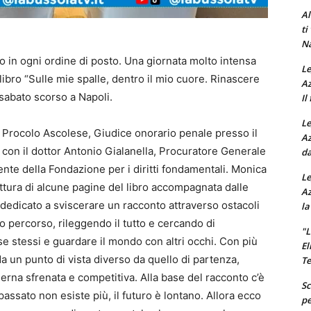
Al
ti
Na
o in ogni ordine di posto. Una giornata molto intensa
Le
libro “Sulle mie spalle, dentro il mio cuore. Rinascere
Az
sabato scorso a Napoli.
Il
Le
 Procolo Ascolese, Giudice onorario penale presso il
Az
 con il dottor Antonio Gialanella, Procuratore Generale
da
ente della Fondazione per i diritti fondamentali. Monica
Le
lettura di alcune pagine del libro accompagnata dalle
Az
dedicato a sviscerare un racconto attraverso ostacoli
la
uo percorso, rileggendo il tutto e cercando di
"L
se stessi e guardare il mondo con altri occhi. Con più
El
da un punto di vista diverso da quello di partenza,
Te
na sfrenata e competitiva. Alla base del racconto c’è
Sc
l passato non esiste più, il futuro è lontano. Allora ecco
pe