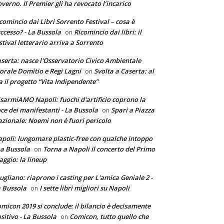
verno. Il Premier gli ha revocato l’incarico
comincio dai Libri Sorrento Festival – cosa è
ccesso? - La Bussola
Ricomincio dai libri: il
on
stival letterario arriva a Sorrento
serta: nasce l'Osservatorio Civico Ambientale
torale Domitio e Regi Lagni
Svolta a Caserta: al
on
a il progetto “Vita Indipendente”
sarmiAMO Napoli: fuochi d'artificio coprono la
ce dei manifestanti - La Bussola
Spari a Piazza
on
zionale: Noemi non è fuori pericolo
poli: lungomare plastic-free con qualche intoppo
La Bussola
Torna a Napoli il concerto del Primo
on
ggio: la lineup
ugliano: riaprono i casting per L'amica Geniale 2 -
 Bussola
I sette libri migliori su Napoli
on
micon 2019 si conclude: il bilancio è decisamente
sitivo - La Bussola
Comicon, tutto quello che
on