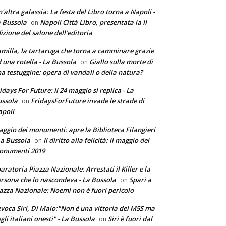
'altra galassia: La festa del Libro torna a Napoli -
 Bussola
Napoli Città Libro, presentata la II
on
izione del salone dell’editoria
milla, la tartaruga che torna a camminare grazie
 una rotella - La Bussola
Giallo sulla morte di
on
a testuggine: opera di vandali o della natura?
idays For Future: il 24 maggio si replica - La
ssola
FridaysForFuture invade le strade di
on
poli
ggio dei monumenti: apre la Biblioteca Filangieri
La Bussola
Il diritto alla felicità: il maggio dei
on
onumenti 2019
aratoria Piazza Nazionale: Arrestati il Killer e la
rsona che lo nascondeva - La Bussola
Spari a
on
azza Nazionale: Noemi non è fuori pericolo
voca Siri, Di Maio:"Non è una vittoria del M5S ma
gli italiani onesti" - La Bussola
Siri è fuori dal
on