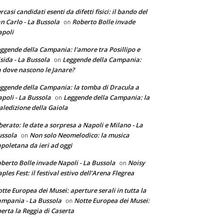
rcasi candidati esenti da difetti fisici: il bando del
n Carlo - La Bussola
Roberto Bolle invade
on
poli
ggende della Campania: l'amore tra Posillipo e
sida - La Bussola
Leggende della Campania:
on
 dove nascono le Janare?
ggende della Campania: la tomba di Dracula a
poli - La Bussola
Leggende della Campania: la
on
ledizione della Gaiola
berato: le date a sorpresa a Napoli e Milano - La
ssola
Non solo Neomelodico: la musica
on
poletana da ieri ad oggi
berto Bolle invade Napoli - La Bussola
Noisy
on
ples Fest: il festival estivo dell’Arena Flegrea
tte Europea dei Musei: aperture serali in tutta la
mpania - La Bussola
Notte Europea dei Musei:
on
erta la Reggia di Caserta