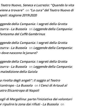
 Teatro Nuovo, Seneca e Lucrezio: "Quando la vita
 viene a trovare"
“La cura” del Teatro Nuovo di
on
poli: stagione 2019\2020
ggende della Campania: i segreti della Grotta
zurra - La Bussola
Leggende della Campania:
on
 fantasma del Caffè Gambrinus
ggende della Campania: i segreti della Grotta
zurra - La Bussola
Leggende della Campania:
on
 dove nascono le Janare?
ggende della Campania: i segreti della Grotta
zurra - La Bussola
Leggende della Campania:
on
 maledizione della Gaiola
a rivolta degli angeli": il saggio al Teatro
icantropo - La Bussola
I Cenci di Artaud al
on
atro Elicantropo di Napoli
ogli di Mergellina: parte l'iniziativa dei volontari
r ripulire la zona dai rifiuti - La Bussola
on