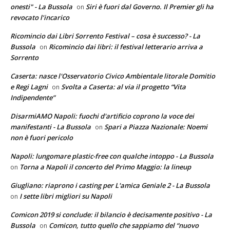
onesti" - La Bussola
Siri è fuori dal Governo. Il Premier gli ha
on
revocato l’incarico
Ricomincio dai Libri Sorrento Festival – cosa è successo? - La
Bussola
Ricomincio dai libri: il festival letterario arriva a
on
Sorrento
Caserta: nasce l'Osservatorio Civico Ambientale litorale Domitio
e Regi Lagni
Svolta a Caserta: al via il progetto “Vita
on
Indipendente”
DisarmiAMO Napoli: fuochi d'artificio coprono la voce dei
manifestanti - La Bussola
Spari a Piazza Nazionale: Noemi
on
non è fuori pericolo
Napoli: lungomare plastic-free con qualche intoppo - La Bussola
Torna a Napoli il concerto del Primo Maggio: la lineup
on
Giugliano: riaprono i casting per L'amica Geniale 2 - La Bussola
I sette libri migliori su Napoli
on
Comicon 2019 si conclude: il bilancio è decisamente positivo - La
Bussola
Comicon, tutto quello che sappiamo del “nuovo
on