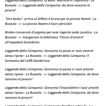
Leggende della Campania: la Bella 'Mbriana e l'ospitalità - La
Bussola
Leggende della Campania: da dove nascono le
on
Janare?
"Ora basta": arriva al Giffoni il brano per la piccola Noemi - La
Bussola
La piccola Noemi è fuori pericolo!
on
Bimbo ricoverato d'urgenza per aver ingerito soda caustica - La
Bussola
Inaugurata la biblioteca “Chicco d’amore”
on
all’ospedale Santobono
Leggende della Campania: Giovanna la pazza e i suoi amanti
senza riposo - La Bussola
Leggende della Campania: Il
on
fantasma del Caffè Gambrinus
Leggende della Campania: Giovanna la pazza e i suoi amanti
senza riposo - La Bussola
Leggende della Campania: da dove
on
nascono le Janare?
Leggende della Campania: Giovanna l'Insaziabile e i suoi amanti
senza riposo - La Bussola
Leggende della Campania: da dove
on
nascono le Janare?
Leggende della Campania: l'amore tra Posillipo e Nisida - La