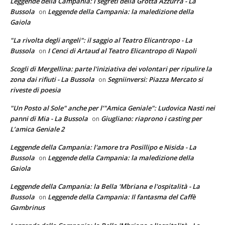
Leggende della Campania: i segreti della Grotta Azzurra - La
Bussola
Leggende della Campania: la maledizione della
on
Gaiola
"La rivolta degli angeli": il saggio al Teatro Elicantropo - La
Bussola
I Cenci di Artaud al Teatro Elicantropo di Napoli
on
Scogli di Mergellina: parte l'iniziativa dei volontari per ripulire la
zona dai rifiuti - La Bussola
Segniinversi: Piazza Mercato si
on
riveste di poesia
"Un Posto al Sole" anche per l’"Amica Geniale": Ludovica Nasti nei
panni di Mia - La Bussola
Giugliano: riaprono i casting per
on
L’amica Geniale 2
Leggende della Campania: l'amore tra Posillipo e Nisida - La
Bussola
Leggende della Campania: la maledizione della
on
Gaiola
Leggende della Campania: la Bella 'Mbriana e l'ospitalità - La
Bussola
Leggende della Campania: Il fantasma del Caffè
on
Gambrinus