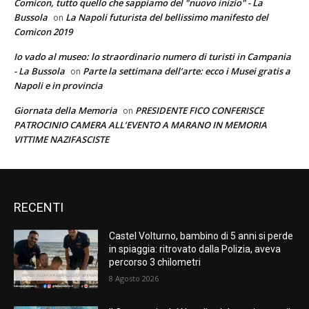
Comicon, tutto quello che sappiamo del "nuovo inizio" - La
Bussola
La Napoli futurista del bellissimo manifesto del
on
Comicon 2019
Io vado al museo: lo straordinario numero di turisti in Campania
- La Bussola
Parte la settimana dell’arte: ecco i Musei gratis a
on
Napoli e in provincia
Giornata della Memoria
PRESIDENTE FICO CONFERISCE
on
PATROCINIO CAMERA ALL’EVENTO A MARANO IN MEMORIA
VITTIME NAZIFASCISTE
RECENTI
Castel Volturno, bambino di 5 anni si perde
in spiaggia: ritrovato dalla Polizia, aveva
percorso 3 chilometri
8 Agosto 2026