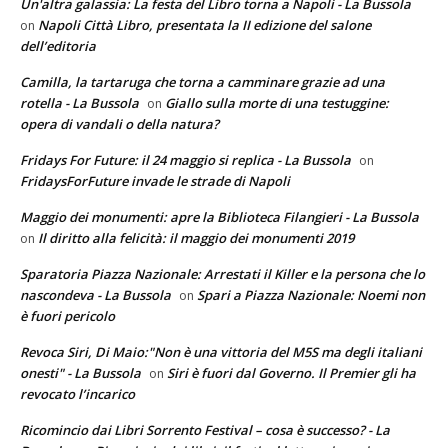
Un'altra galassia: La festa del Libro torna a Napoli - La Bussola
Napoli Città Libro, presentata la II edizione del salone
on
dell’editoria
Camilla, la tartaruga che torna a camminare grazie ad una
rotella - La Bussola
Giallo sulla morte di una testuggine:
on
opera di vandali o della natura?
Fridays For Future: il 24 maggio si replica - La Bussola
on
FridaysForFuture invade le strade di Napoli
Maggio dei monumenti: apre la Biblioteca Filangieri - La Bussola
Il diritto alla felicità: il maggio dei monumenti 2019
on
Sparatoria Piazza Nazionale: Arrestati il Killer e la persona che lo
nascondeva - La Bussola
Spari a Piazza Nazionale: Noemi non
on
è fuori pericolo
Revoca Siri, Di Maio:"Non è una vittoria del M5S ma degli italiani
onesti" - La Bussola
Siri è fuori dal Governo. Il Premier gli ha
on
revocato l’incarico
Ricomincio dai Libri Sorrento Festival – cosa è successo? - La