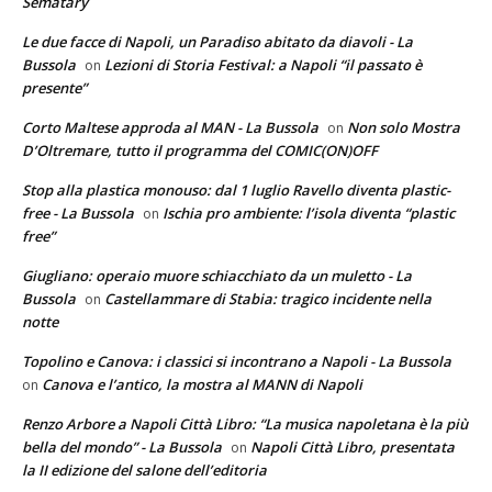
Sematary
Le due facce di Napoli, un Paradiso abitato da diavoli - La
Bussola
Lezioni di Storia Festival: a Napoli “il passato è
on
presente”
Corto Maltese approda al MAN - La Bussola
Non solo Mostra
on
D’Oltremare, tutto il programma del COMIC(ON)OFF
Stop alla plastica monouso: dal 1 luglio Ravello diventa plastic-
free - La Bussola
Ischia pro ambiente: l’isola diventa “plastic
on
free”
Giugliano: operaio muore schiacchiato da un muletto - La
Bussola
Castellammare di Stabia: tragico incidente nella
on
notte
Topolino e Canova: i classici si incontrano a Napoli - La Bussola
Canova e l’antico, la mostra al MANN di Napoli
on
Renzo Arbore a Napoli Città Libro: “La musica napoletana è la più
bella del mondo” - La Bussola
Napoli Città Libro, presentata
on
la II edizione del salone dell’editoria