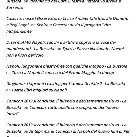
Bussola
Ricomincio dai libri: il festival letterario arriva a
on
Sorrento
Caserta: nasce l'Osservatorio Civico Ambientale litorale Domitio
e Regi Lagni
Svolta a Caserta: al via il progetto “Vita
on
Indipendente”
DisarmiAMO Napoli: fuochi d'artificio coprono la voce dei
manifestanti - La Bussola
Spari a Piazza Nazionale: Noemi
on
non è fuori pericolo
Napoli: lungomare plastic-free con qualche intoppo - La Bussola
Torna a Napoli il concerto del Primo Maggio: la lineup
on
Giugliano: riaprono i casting per L'amica Geniale 2 - La Bussola
I sette libri migliori su Napoli
on
Comicon 2019 si conclude: il bilancio è decisamente positivo - La
Bussola
Comicon, tutto quello che sappiamo del “nuovo
on
inizio”
Comicon 2019 si conclude: il bilancio è decisamente positivo - La
Bussola
Anteprima al Comicon di Napoli del nuovo film di Pet
on