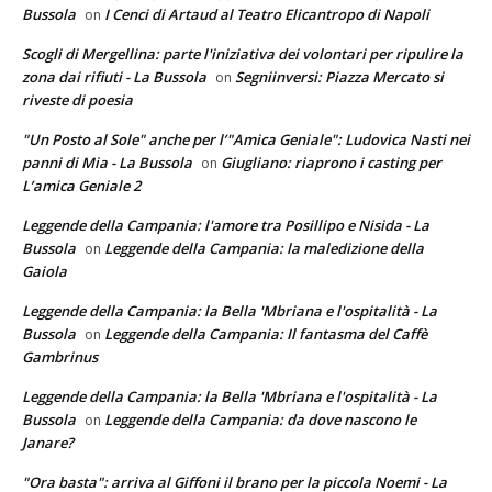
Bussola
I Cenci di Artaud al Teatro Elicantropo di Napoli
on
Scogli di Mergellina: parte l'iniziativa dei volontari per ripulire la
zona dai rifiuti - La Bussola
Segniinversi: Piazza Mercato si
on
riveste di poesia
"Un Posto al Sole" anche per l’"Amica Geniale": Ludovica Nasti nei
panni di Mia - La Bussola
Giugliano: riaprono i casting per
on
L’amica Geniale 2
Leggende della Campania: l'amore tra Posillipo e Nisida - La
Bussola
Leggende della Campania: la maledizione della
on
Gaiola
Leggende della Campania: la Bella 'Mbriana e l'ospitalità - La
Bussola
Leggende della Campania: Il fantasma del Caffè
on
Gambrinus
Leggende della Campania: la Bella 'Mbriana e l'ospitalità - La
Bussola
Leggende della Campania: da dove nascono le
on
Janare?
"Ora basta": arriva al Giffoni il brano per la piccola Noemi - La