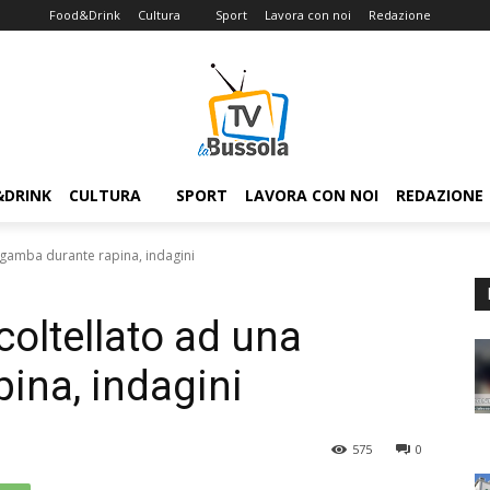
Food&Drink
Cultura
Sport
Lavora con noi
Redazione
&DRINK
CULTURA
SPORT
LAVORA CON NOI
REDAZIONE
 gamba durante rapina, indagini
coltellato ad una
ina, indagini
575
0