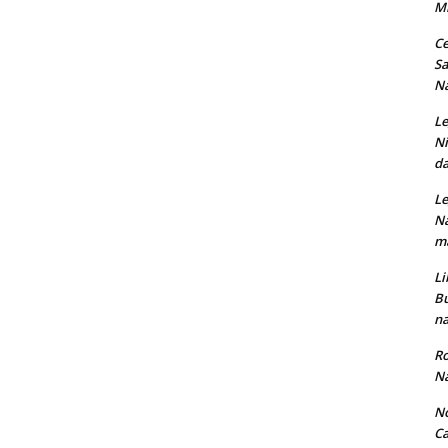
M
Ce
Sa
Na
Le
Ni
da
Le
Na
ma
Li
Bu
na
Ro
Na
No
Ca