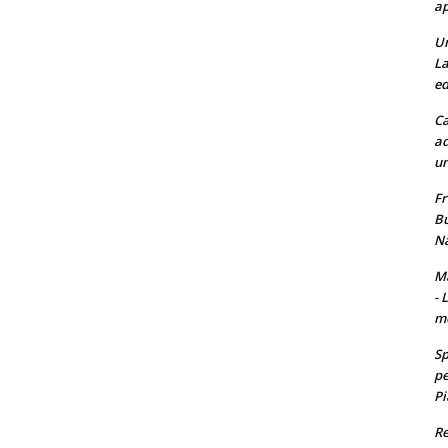
ap
Un
La
ed
Ca
ad
un
Fr
Bu
Na
Ma
- 
m
Sp
pe
Pi
Re