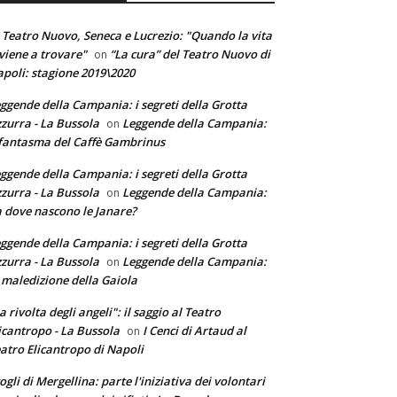
 Teatro Nuovo, Seneca e Lucrezio: "Quando la vita
 viene a trovare"
“La cura” del Teatro Nuovo di
on
poli: stagione 2019\2020
ggende della Campania: i segreti della Grotta
zurra - La Bussola
Leggende della Campania:
on
 fantasma del Caffè Gambrinus
ggende della Campania: i segreti della Grotta
zurra - La Bussola
Leggende della Campania:
on
 dove nascono le Janare?
ggende della Campania: i segreti della Grotta
zurra - La Bussola
Leggende della Campania:
on
 maledizione della Gaiola
a rivolta degli angeli": il saggio al Teatro
icantropo - La Bussola
I Cenci di Artaud al
on
atro Elicantropo di Napoli
ogli di Mergellina: parte l'iniziativa dei volontari