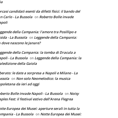
ia
rcasi candidati esenti da difetti fisici: il bando del
n Carlo - La Bussola
Roberto Bolle invade
on
poli
ggende della Campania: l'amore tra Posillipo e
sida - La Bussola
Leggende della Campania:
on
 dove nascono le Janare?
ggende della Campania: la tomba di Dracula a
poli - La Bussola
Leggende della Campania: la
on
ledizione della Gaiola
berato: le date a sorpresa a Napoli e Milano - La
ssola
Non solo Neomelodico: la musica
on
poletana da ieri ad oggi
berto Bolle invade Napoli - La Bussola
Noisy
on
ples Fest: il festival estivo dell’Arena Flegrea
tte Europea dei Musei: aperture serali in tutta la
mpania - La Bussola
Notte Europea dei Musei:
on