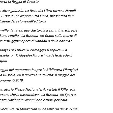
erta la Reggia di Caserta
'altra galassia: La festa del Libro torna a Napoli -
 Bussola
Napoli Città Libro, presentata la II
on
izione del salone dell’editoria
milla, la tartaruga che torna a camminare grazie
 una rotella - La Bussola
Giallo sulla morte di
on
a testuggine: opera di vandali o della natura?
idays For Future: il 24 maggio si replica - La
ssola
FridaysForFuture invade le strade di
on
poli
ggio dei monumenti: apre la Biblioteca Filangieri
La Bussola
Il diritto alla felicità: il maggio dei
on
onumenti 2019
aratoria Piazza Nazionale: Arrestati il Killer e la
rsona che lo nascondeva - La Bussola
Spari a
on
azza Nazionale: Noemi non è fuori pericolo
voca Siri, Di Maio:"Non è una vittoria del M5S ma