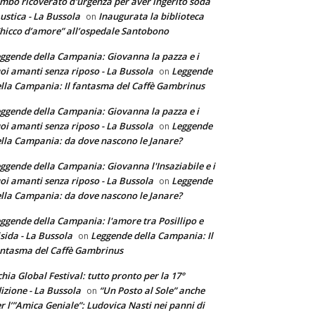
mbo ricoverato d'urgenza per aver ingerito soda
ustica - La Bussola
Inaugurata la biblioteca
on
hicco d’amore” all’ospedale Santobono
ggende della Campania: Giovanna la pazza e i
oi amanti senza riposo - La Bussola
Leggende
on
lla Campania: Il fantasma del Caffè Gambrinus
ggende della Campania: Giovanna la pazza e i
oi amanti senza riposo - La Bussola
Leggende
on
lla Campania: da dove nascono le Janare?
ggende della Campania: Giovanna l'Insaziabile e i
oi amanti senza riposo - La Bussola
Leggende
on
lla Campania: da dove nascono le Janare?
ggende della Campania: l'amore tra Posillipo e
sida - La Bussola
Leggende della Campania: Il
on
ntasma del Caffè Gambrinus
chia Global Festival: tutto pronto per la 17°
izione - La Bussola
“Un Posto al Sole” anche
on
r l’”Amica Geniale”: Ludovica Nasti nei panni di