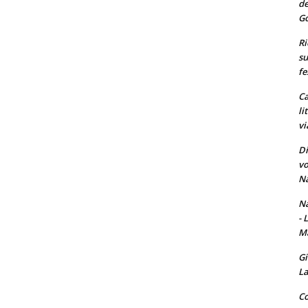
de
Go
Ri
su
fe
Ca
li
vi
Di
vo
Na
Na
- 
Ma
Gi
La
Co