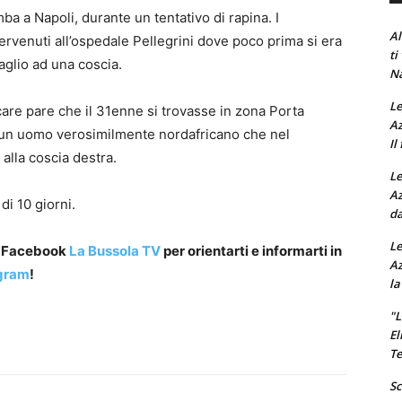
ba a Napoli, durante un tentativo di rapina. I
Al
rvenuti all’ospedale Pellegrini dove poco prima si era
ti
aglio ad una coscia.
Na
Le
care pare che il 31enne si trovasse in zona Porta
Az
 un uomo verosimilmente nordafricano che nel
Il
 alla coscia destra.
Le
Az
di 10 giorni.
da
Le
a Facebook
La Bussola TV
per orientarti e informarti in
Az
gram
!
la
"L
El
Te
Sc