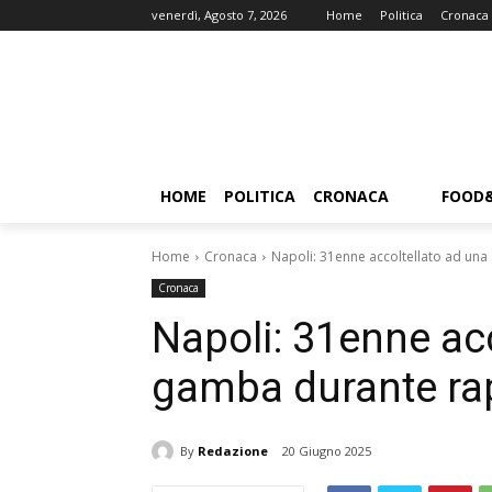
venerdì, Agosto 7, 2026
Home
Politica
Cronaca
HOME
POLITICA
CRONACA
FOOD
Home
Cronaca
Napoli: 31enne accoltellato ad una
Cronaca
Napoli: 31enne ac
gamba durante rap
By
Redazione
20 Giugno 2025