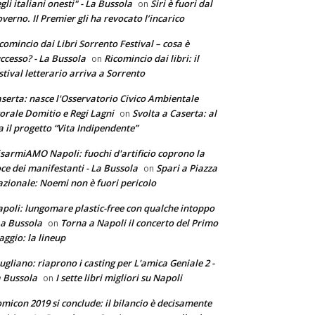
gli italiani onesti" - La Bussola
Siri è fuori dal
on
verno. Il Premier gli ha revocato l’incarico
comincio dai Libri Sorrento Festival – cosa è
ccesso? - La Bussola
Ricomincio dai libri: il
on
stival letterario arriva a Sorrento
serta: nasce l'Osservatorio Civico Ambientale
torale Domitio e Regi Lagni
Svolta a Caserta: al
on
a il progetto “Vita Indipendente”
sarmiAMO Napoli: fuochi d'artificio coprono la
ce dei manifestanti - La Bussola
Spari a Piazza
on
zionale: Noemi non è fuori pericolo
poli: lungomare plastic-free con qualche intoppo
La Bussola
Torna a Napoli il concerto del Primo
on
ggio: la lineup
ugliano: riaprono i casting per L'amica Geniale 2 -
 Bussola
I sette libri migliori su Napoli
on
micon 2019 si conclude: il bilancio è decisamente