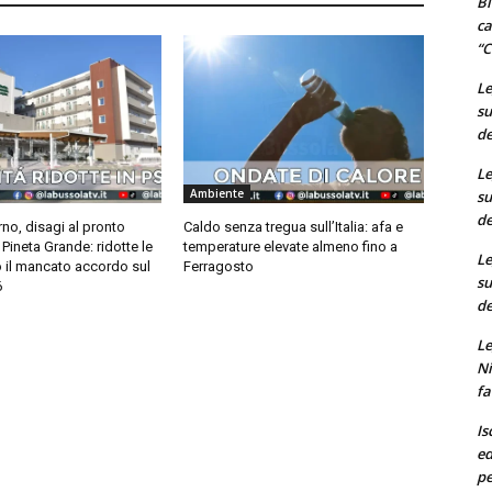
Bi
ca
“C
Le
su
de
Le
Ambiente
su
de
rno, disagi al pronto
Caldo senza tregua sull’Italia: afa e
Pineta Grande: ridotte le
temperature elevate almeno fino a
Le
o il mancato accordo sul
Ferragosto
su
6
de
Le
Ni
fa
Is
ed
pe