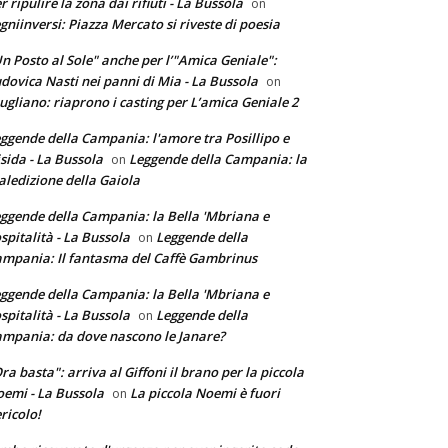
r ripulire la zona dai rifiuti - La Bussola
on
gniinversi: Piazza Mercato si riveste di poesia
n Posto al Sole" anche per l’"Amica Geniale":
dovica Nasti nei panni di Mia - La Bussola
on
ugliano: riaprono i casting per L’amica Geniale 2
ggende della Campania: l'amore tra Posillipo e
sida - La Bussola
Leggende della Campania: la
on
ledizione della Gaiola
ggende della Campania: la Bella 'Mbriana e
ospitalità - La Bussola
Leggende della
on
mpania: Il fantasma del Caffè Gambrinus
ggende della Campania: la Bella 'Mbriana e
ospitalità - La Bussola
Leggende della
on
mpania: da dove nascono le Janare?
ra basta": arriva al Giffoni il brano per la piccola
emi - La Bussola
La piccola Noemi è fuori
on
ricolo!