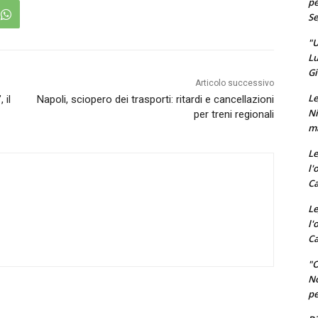
pe
Se
"U
Lu
Gi
Articolo successivo
Le
 il
Napoli, sciopero dei trasporti: ritardi e cancellazioni
Ni
per treni regionali
ma
Le
l'
Ca
Le
l'
Ca
"O
No
pe