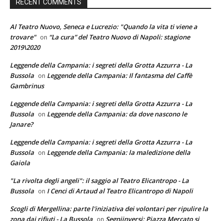
RECENT COMMENTS
Al Teatro Nuovo, Seneca e Lucrezio: "Quando la vita ti viene a
trovare"
“La cura” del Teatro Nuovo di Napoli: stagione
on
2019\2020
Leggende della Campania: i segreti della Grotta Azzurra - La
Bussola
Leggende della Campania: Il fantasma del Caffè
on
Gambrinus
Leggende della Campania: i segreti della Grotta Azzurra - La
Bussola
Leggende della Campania: da dove nascono le
on
Janare?
Leggende della Campania: i segreti della Grotta Azzurra - La
Bussola
Leggende della Campania: la maledizione della
on
Gaiola
"La rivolta degli angeli": il saggio al Teatro Elicantropo - La
Bussola
I Cenci di Artaud al Teatro Elicantropo di Napoli
on
Scogli di Mergellina: parte l'iniziativa dei volontari per ripulire la
zona dai rifiuti - La Bussola
Segniinversi: Piazza Mercato si
on