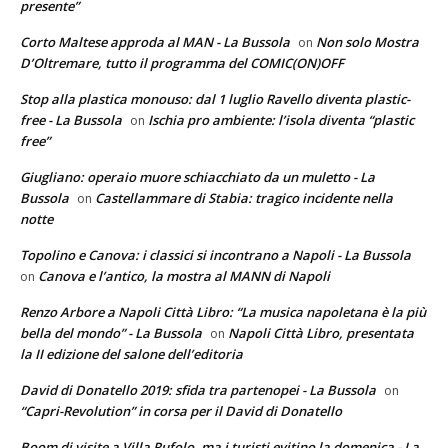
presente”
Corto Maltese approda al MAN - La Bussola
Non solo Mostra
on
D’Oltremare, tutto il programma del COMIC(ON)OFF
Stop alla plastica monouso: dal 1 luglio Ravello diventa plastic-
free - La Bussola
Ischia pro ambiente: l’isola diventa “plastic
on
free”
Giugliano: operaio muore schiacchiato da un muletto - La
Bussola
Castellammare di Stabia: tragico incidente nella
on
notte
Topolino e Canova: i classici si incontrano a Napoli - La Bussola
Canova e l’antico, la mostra al MANN di Napoli
on
Renzo Arbore a Napoli Città Libro: “La musica napoletana è la più
bella del mondo” - La Bussola
Napoli Città Libro, presentata
on
la II edizione del salone dell’editoria
David di Donatello 2019: sfida tra partenopei - La Bussola
on
“Capri-Revolution” in corsa per il David di Donatello
Boom di visite a Villa Rufolo, ma i turisti evitino la domenica - La