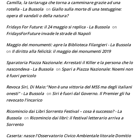
Camilla, la tartaruga che torna a camminare grazie ad una
rotella - La Bussola
Giallo sulla morte di una testuggine:
on
opera di vandali o della natura?
Fridays For Future: il 24 maggio si replica - La Bussola
on
FridaysForFuture invade le strade di Napoli
Maggio dei monumenti: apre la Biblioteca Filangieri - La Bussola
Il diritto alla felicità: il maggio dei monumenti 2019
on
Sparatoria Piazza Nazionale: Arrestati il Killer e la persona che lo
nascondeva - La Bussola
Spari a Piazza Nazionale: Noemi non
on
è fuori pericolo
Revoca Siri, Di Maio:"Non è una vittoria del M5S ma degli italiani
onesti" - La Bussola
Siri è fuori dal Governo. Il Premier gli ha
on
revocato l’incarico
Ricomincio dai Libri Sorrento Festival – cosa è successo? - La
Bussola
Ricomincio dai libri: il festival letterario arriva a
on
Sorrento
Caserta: nasce l'Osservatorio Civico Ambientale litorale Domitio