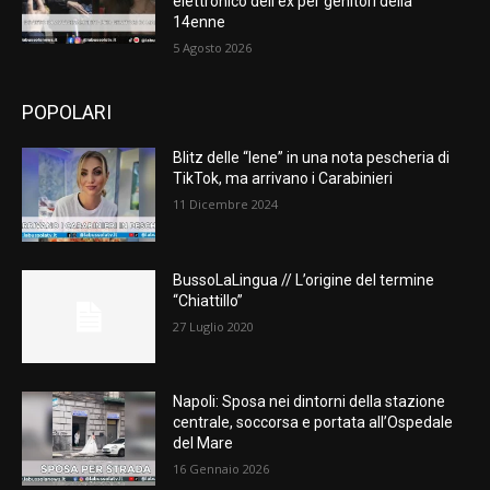
elettronico dell’ex per genitori della
14enne
5 Agosto 2026
POPOLARI
Blitz delle “Iene” in una nota pescheria di
TikTok, ma arrivano i Carabinieri
11 Dicembre 2024
BussoLaLingua // L’origine del termine
“Chiattillo”
27 Luglio 2020
Napoli: Sposa nei dintorni della stazione
centrale, soccorsa e portata all’Ospedale
del Mare
16 Gennaio 2026