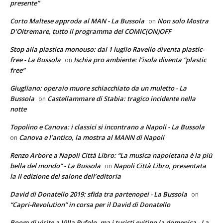
presente”
Corto Maltese approda al MAN - La Bussola
Non solo Mostra
on
D’Oltremare, tutto il programma del COMIC(ON)OFF
Stop alla plastica monouso: dal 1 luglio Ravello diventa plastic-
free - La Bussola
Ischia pro ambiente: l’isola diventa “plastic
on
free”
Giugliano: operaio muore schiacchiato da un muletto - La
Bussola
Castellammare di Stabia: tragico incidente nella
on
notte
Topolino e Canova: i classici si incontrano a Napoli - La Bussola
Canova e l’antico, la mostra al MANN di Napoli
on
Renzo Arbore a Napoli Città Libro: “La musica napoletana è la più
bella del mondo” - La Bussola
Napoli Città Libro, presentata
on
la II edizione del salone dell’editoria
David di Donatello 2019: sfida tra partenopei - La Bussola
on
“Capri-Revolution” in corsa per il David di Donatello
Boom di visite a Villa Rufolo, ma i turisti evitino la domenica - La