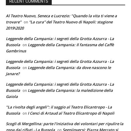
RECENT COMMENTS
Al Teatro Nuovo, Seneca e Lucrezio: "Quando la vita ti viene a
trovare"
“La cura” del Teatro Nuovo di Napoli: stagione
on
2019\2020
Leggende della Campania: i segreti della Grotta Azzurra - La
Bussola
Leggende della Campania: Il fantasma del Caffè
on
Gambrinus
Leggende della Campania: i segreti della Grotta Azzurra - La
Bussola
Leggende della Campania: da dove nascono le
on
Janare?
Leggende della Campania: i segreti della Grotta Azzurra - La
Bussola
Leggende della Campania: la maledizione della
on
Gaiola
"La rivolta degli angeli": il saggio al Teatro Elicantropo - La
Bussola
I Cenci di Artaud al Teatro Elicantropo di Napoli
on
Scogli di Mergellina: parte l'iniziativa dei volontari per ripulire la
zona dai rifiuti - La Bussola
Segniinversi: Piazza Mercato si
on