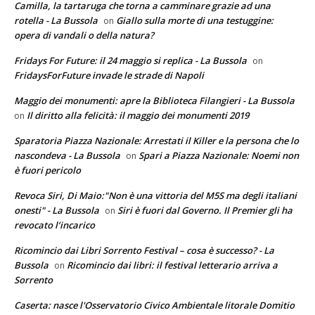
Camilla, la tartaruga che torna a camminare grazie ad una
rotella - La Bussola
Giallo sulla morte di una testuggine:
on
opera di vandali o della natura?
Fridays For Future: il 24 maggio si replica - La Bussola
on
FridaysForFuture invade le strade di Napoli
Maggio dei monumenti: apre la Biblioteca Filangieri - La Bussola
Il diritto alla felicità: il maggio dei monumenti 2019
on
Sparatoria Piazza Nazionale: Arrestati il Killer e la persona che lo
nascondeva - La Bussola
Spari a Piazza Nazionale: Noemi non
on
è fuori pericolo
Revoca Siri, Di Maio:"Non è una vittoria del M5S ma degli italiani
onesti" - La Bussola
Siri è fuori dal Governo. Il Premier gli ha
on
revocato l’incarico
Ricomincio dai Libri Sorrento Festival – cosa è successo? - La
Bussola
Ricomincio dai libri: il festival letterario arriva a
on
Sorrento
Caserta: nasce l'Osservatorio Civico Ambientale litorale Domitio