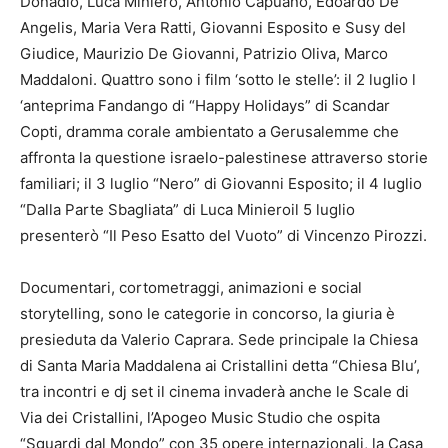
Donadio, Luca Miniero, Antonio Capuano, Edoardo De
Angelis, Maria Vera Ratti, Giovanni Esposito e Susy del
Giudice, Maurizio De Giovanni, Patrizio Oliva, Marco
Maddaloni. Quattro sono i film ‘sotto le stelle’: il 2 luglio l
‘anteprima Fandango di “Happy Holidays” di Scandar
Copti, dramma corale ambientato a Gerusalemme che
affronta la questione israelo-palestinese attraverso storie
familiari; il 3 luglio “Nero” di Giovanni Esposito; il 4 luglio
“Dalla Parte Sbagliata” di Luca Minieroil 5 luglio
presenterò “Il Peso Esatto del Vuoto” di Vincenzo Pirozzi.
Documentari, cortometraggi, animazioni e social
storytelling, sono le categorie in concorso, la giuria è
presieduta da Valerio Caprara. Sede principale la Chiesa
di Santa Maria Maddalena ai Cristallini detta “Chiesa Blu’,
tra incontri e dj set il cinema invaderà anche le Scale di
Via dei Cristallini, l’Apogeo Music Studio che ospita
“Sguardi dal Mondo” con 35 opere internazionali, la Casa