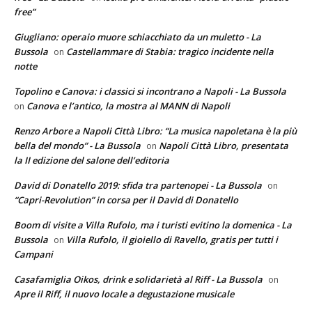
free”
Giugliano: operaio muore schiacchiato da un muletto - La
Bussola
Castellammare di Stabia: tragico incidente nella
on
notte
Topolino e Canova: i classici si incontrano a Napoli - La Bussola
Canova e l’antico, la mostra al MANN di Napoli
on
Renzo Arbore a Napoli Città Libro: “La musica napoletana è la più
bella del mondo” - La Bussola
Napoli Città Libro, presentata
on
la II edizione del salone dell’editoria
David di Donatello 2019: sfida tra partenopei - La Bussola
on
“Capri-Revolution” in corsa per il David di Donatello
Boom di visite a Villa Rufolo, ma i turisti evitino la domenica - La
Bussola
Villa Rufolo, il gioiello di Ravello, gratis per tutti i
on
Campani
Casafamiglia Oikos, drink e solidarietà al Riff - La Bussola
on
Apre il Riff, il nuovo locale a degustazione musicale