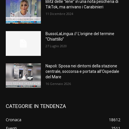
Blitz delle “Iene” in una nota pescheria di
TikTok, ma arrivano i Carabinieri
11 Dicembre 2024
BussoLaLingua // L’origine del termine
“Chiattillo”
27 Luglio 2020
Napoli: Sposa nei dintorni della stazione
centrale, soccorsa e portata all’Ospedale
del Mare
16 Gennaio 2026
CATEGORIE IN TENDENZA
Cronaca
18612
Eventi
2511