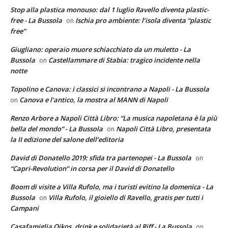
Stop alla plastica monouso: dal 1 luglio Ravello diventa plastic-
free - La Bussola
Ischia pro ambiente: l’isola diventa “plastic
on
free”
Giugliano: operaio muore schiacchiato da un muletto - La
Bussola
Castellammare di Stabia: tragico incidente nella
on
notte
Topolino e Canova: i classici si incontrano a Napoli - La Bussola
Canova e l’antico, la mostra al MANN di Napoli
on
Renzo Arbore a Napoli Città Libro: “La musica napoletana è la più
bella del mondo” - La Bussola
Napoli Città Libro, presentata
on
la II edizione del salone dell’editoria
David di Donatello 2019: sfida tra partenopei - La Bussola
on
“Capri-Revolution” in corsa per il David di Donatello
Boom di visite a Villa Rufolo, ma i turisti evitino la domenica - La
Bussola
Villa Rufolo, il gioiello di Ravello, gratis per tutti i
on
Campani
Casafamiglia Oikos, drink e solidarietà al Riff - La Bussola
on