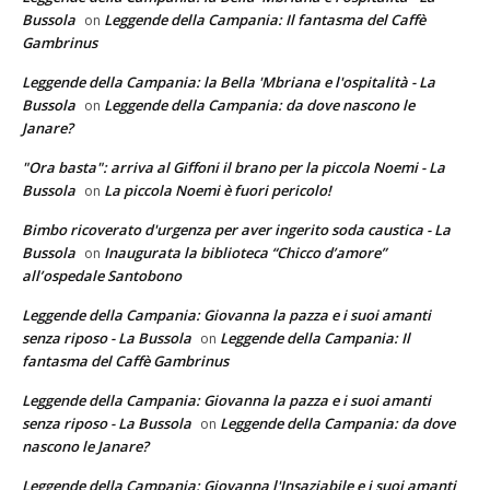
Bussola
Leggende della Campania: Il fantasma del Caffè
on
Gambrinus
Leggende della Campania: la Bella 'Mbriana e l'ospitalità - La
Bussola
Leggende della Campania: da dove nascono le
on
Janare?
"Ora basta": arriva al Giffoni il brano per la piccola Noemi - La
Bussola
La piccola Noemi è fuori pericolo!
on
Bimbo ricoverato d'urgenza per aver ingerito soda caustica - La
Bussola
Inaugurata la biblioteca “Chicco d’amore”
on
all’ospedale Santobono
Leggende della Campania: Giovanna la pazza e i suoi amanti
senza riposo - La Bussola
Leggende della Campania: Il
on
fantasma del Caffè Gambrinus
Leggende della Campania: Giovanna la pazza e i suoi amanti
senza riposo - La Bussola
Leggende della Campania: da dove
on
nascono le Janare?
Leggende della Campania: Giovanna l'Insaziabile e i suoi amanti