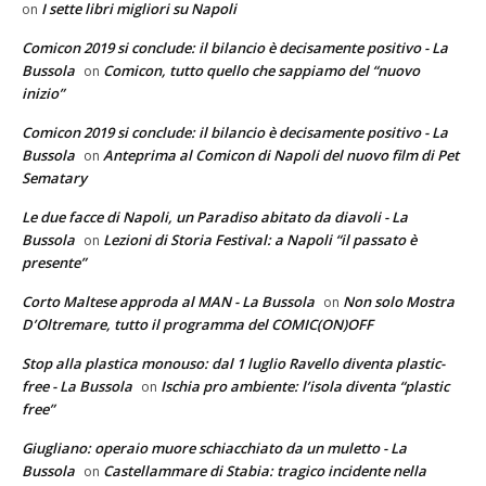
I sette libri migliori su Napoli
on
Comicon 2019 si conclude: il bilancio è decisamente positivo - La
Bussola
Comicon, tutto quello che sappiamo del “nuovo
on
inizio”
Comicon 2019 si conclude: il bilancio è decisamente positivo - La
Bussola
Anteprima al Comicon di Napoli del nuovo film di Pet
on
Sematary
Le due facce di Napoli, un Paradiso abitato da diavoli - La
Bussola
Lezioni di Storia Festival: a Napoli “il passato è
on
presente”
Corto Maltese approda al MAN - La Bussola
Non solo Mostra
on
D’Oltremare, tutto il programma del COMIC(ON)OFF
Stop alla plastica monouso: dal 1 luglio Ravello diventa plastic-
free - La Bussola
Ischia pro ambiente: l’isola diventa “plastic
on
free”
Giugliano: operaio muore schiacchiato da un muletto - La
Bussola
Castellammare di Stabia: tragico incidente nella
on