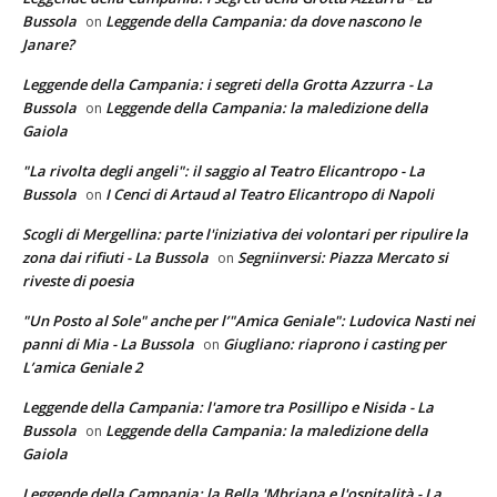
Bussola
Leggende della Campania: da dove nascono le
on
Janare?
Leggende della Campania: i segreti della Grotta Azzurra - La
Bussola
Leggende della Campania: la maledizione della
on
Gaiola
"La rivolta degli angeli": il saggio al Teatro Elicantropo - La
Bussola
I Cenci di Artaud al Teatro Elicantropo di Napoli
on
Scogli di Mergellina: parte l'iniziativa dei volontari per ripulire la
zona dai rifiuti - La Bussola
Segniinversi: Piazza Mercato si
on
riveste di poesia
"Un Posto al Sole" anche per l’"Amica Geniale": Ludovica Nasti nei
panni di Mia - La Bussola
Giugliano: riaprono i casting per
on
L’amica Geniale 2
Leggende della Campania: l'amore tra Posillipo e Nisida - La
Bussola
Leggende della Campania: la maledizione della
on
Gaiola
Leggende della Campania: la Bella 'Mbriana e l'ospitalità - La