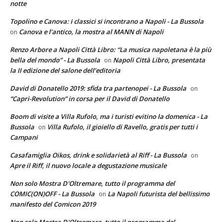
notte
Topolino e Canova: i classici si incontrano a Napoli - La Bussola
Canova e l’antico, la mostra al MANN di Napoli
on
Renzo Arbore a Napoli Città Libro: “La musica napoletana è la più
bella del mondo” - La Bussola
Napoli Città Libro, presentata
on
la II edizione del salone dell’editoria
David di Donatello 2019: sfida tra partenopei - La Bussola
on
“Capri-Revolution” in corsa per il David di Donatello
Boom di visite a Villa Rufolo, ma i turisti evitino la domenica - La
Bussola
Villa Rufolo, il gioiello di Ravello, gratis per tutti i
on
Campani
Casafamiglia Oikos, drink e solidarietà al Riff - La Bussola
on
Apre il Riff, il nuovo locale a degustazione musicale
Non solo Mostra D'Oltremare, tutto il programma del
COMIC(ON)OFF - La Bussola
La Napoli futurista del bellissimo
on
manifesto del Comicon 2019
Non solo Mostra D'Oltremare, tutto il programma del