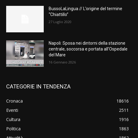
BussoLaLingua // L’origine del termine
“Chiattillo”
27 Luglio 2020
Napoli: Sposa nei dintorni della stazione
centrale, soccorsa e portata all’Ospedale
del Mare
16 Gennaio 2026
CATEGORIE IN TENDENZA
Cronaca
18616
Eventi
2511
Cultura
1916
Politica
1863
Attualità
1862