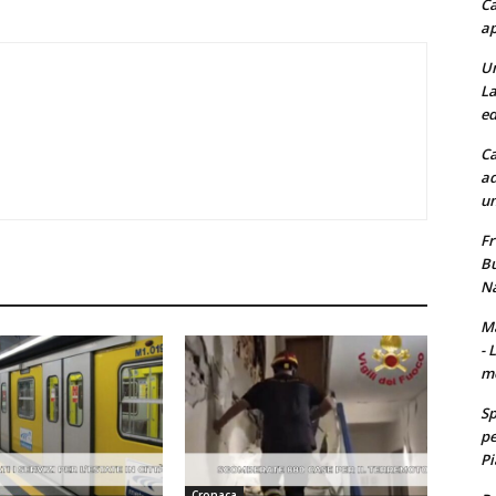
Ca
ap
Un
La
ed
Ca
ad
un
Fr
Bu
Na
Ma
- 
m
Sp
pe
Pi
Cronaca