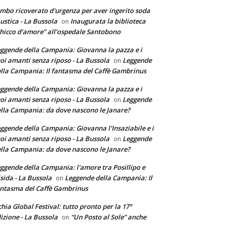
mbo ricoverato d'urgenza per aver ingerito soda
ustica - La Bussola
Inaugurata la biblioteca
on
hicco d’amore” all’ospedale Santobono
ggende della Campania: Giovanna la pazza e i
oi amanti senza riposo - La Bussola
Leggende
on
lla Campania: Il fantasma del Caffè Gambrinus
ggende della Campania: Giovanna la pazza e i
oi amanti senza riposo - La Bussola
Leggende
on
lla Campania: da dove nascono le Janare?
ggende della Campania: Giovanna l'Insaziabile e i
oi amanti senza riposo - La Bussola
Leggende
on
lla Campania: da dove nascono le Janare?
ggende della Campania: l'amore tra Posillipo e
sida - La Bussola
Leggende della Campania: Il
on
ntasma del Caffè Gambrinus
chia Global Festival: tutto pronto per la 17°
izione - La Bussola
“Un Posto al Sole” anche
on