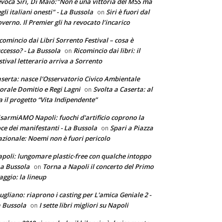
voca Siri, Di Maio:"Non è una vittoria del M5S ma
gli italiani onesti" - La Bussola
Siri è fuori dal
on
verno. Il Premier gli ha revocato l’incarico
comincio dai Libri Sorrento Festival – cosa è
ccesso? - La Bussola
Ricomincio dai libri: il
on
stival letterario arriva a Sorrento
serta: nasce l'Osservatorio Civico Ambientale
torale Domitio e Regi Lagni
Svolta a Caserta: al
on
a il progetto “Vita Indipendente”
sarmiAMO Napoli: fuochi d'artificio coprono la
ce dei manifestanti - La Bussola
Spari a Piazza
on
zionale: Noemi non è fuori pericolo
poli: lungomare plastic-free con qualche intoppo
La Bussola
Torna a Napoli il concerto del Primo
on
ggio: la lineup
ugliano: riaprono i casting per L'amica Geniale 2 -
 Bussola
I sette libri migliori su Napoli
on