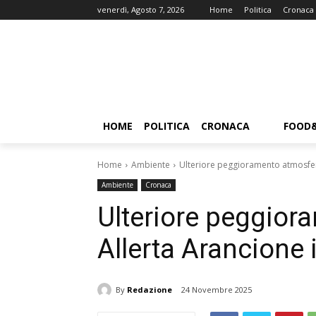
venerdì, Agosto 7, 2026
Home
Politica
Cronaca
HOME
POLITICA
CRONACA
FOOD
Home
Ambiente
Ulteriore peggioramento atmosfer
Ambiente
Cronaca
Ulteriore peggior
Allerta Arancione
By
Redazione
24 Novembre 2025