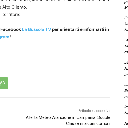
pe
 Alto Cilento.
M
 territorio.
Ce
Sa
a Facebook
La Bussola TV
per orientarti e informarti in
Na
gram
!
Le
Ni
da
Le
Na
ma
Li
Bu
na
Ro
Articolo successivo
Na
Allerta Meteo Arancione in Campania: Scuole
No
Chiuse in alcuni comuni