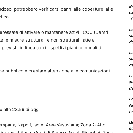
Bi
ndoso, potrebbero verificarsi danni alle coperture, alle
ca
lico.
“C
Le
teressate di attivare o mantenere attivi i COC (Centri
su
 le misure strutturali e non strutturali, atte a
de
revisti, in linea con i rispettivi piani comunali di
Le
su
de
rde pubblico e prestare attenzione alle comunicazioni
Le
su
de
Le
Ni
o alle 23.59 di oggi
fa
:
Is
ampana, Napoli, Isole, Area Vesuviana; Zona 2: Alto
ed
ino-amalfitana, Monti di Sarno e Monti Picentini; Zona