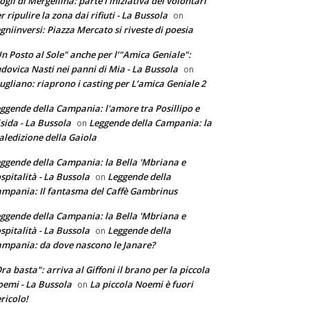
ogli di Mergellina: parte l'iniziativa dei volontari
r ripulire la zona dai rifiuti - La Bussola
on
gniinversi: Piazza Mercato si riveste di poesia
n Posto al Sole" anche per l’"Amica Geniale":
dovica Nasti nei panni di Mia - La Bussola
on
ugliano: riaprono i casting per L’amica Geniale 2
ggende della Campania: l'amore tra Posillipo e
sida - La Bussola
Leggende della Campania: la
on
ledizione della Gaiola
ggende della Campania: la Bella 'Mbriana e
ospitalità - La Bussola
Leggende della
on
mpania: Il fantasma del Caffè Gambrinus
ggende della Campania: la Bella 'Mbriana e
ospitalità - La Bussola
Leggende della
on
mpania: da dove nascono le Janare?
ra basta": arriva al Giffoni il brano per la piccola
emi - La Bussola
La piccola Noemi è fuori
on
ricolo!