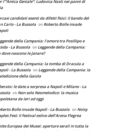
r l’”Amica Geniale”: Ludovica Nasti nei panni di
ia
rcasi candidati esenti da difetti fisici: il bando del
n Carlo - La Bussola
Roberto Bolle invade
on
poli
ggende della Campania: l'amore tra Posillipo e
sida - La Bussola
Leggende della Campania:
on
 dove nascono le Janare?
ggende della Campania: la tomba di Dracula a
poli - La Bussola
Leggende della Campania: la
on
ledizione della Gaiola
berato: le date a sorpresa a Napoli e Milano - La
ssola
Non solo Neomelodico: la musica
on
poletana da ieri ad oggi
berto Bolle invade Napoli - La Bussola
Noisy
on
ples Fest: il festival estivo dell’Arena Flegrea
tte Europea dei Musei: aperture serali in tutta la