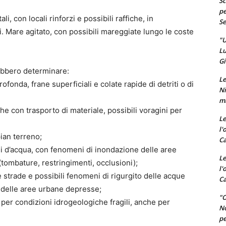
Sc
pe
, con locali rinforzi e possibili raffiche, in
Se
 Mare agitato, con possibili mareggiate lungo le coste
"U
Lu
Gi
rebbero determinare:
Le
ofonda, frane superficiali e colate rapide di detriti o di
Ni
ma
che con trasporto di materiale, possibili voragini per
Le
l'
pian terreno;
Ca
rsi d’acqua, con fenomeni di inondazione delle aree
Le
i (tombature, restringimenti, occlusioni);
l'
 strade e possibili fenomeni di rigurgito delle acque
Ca
 delle aree urbane depresse;
"O
per condizioni idrogeologiche fragili, anche per
No
pe