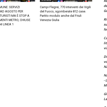
Re
de
MUNE: SERVIZI
Campi Flegrei, 770 interventi dei Vigili
Go
 AD AGOSTO PER
del Fuoco, sgomberate 812 case.
 TURISTI MA È STOP A
Partito modulo anche dal Friuli
Ri
ENTI METRO, CHIUSE
Venezia Giulia
su
I LINEA 1
fe
Ca
li
vi
Di
vo
Na
Na
- 
Ma
Gi
La