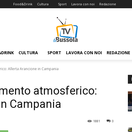
Food&Drink
Cultura
Sport
Lavora con noi
Redazione
&DRINK
CULTURA
SPORT
LAVORA CON NOI
REDAZIONE
ico: Allerta Arancione in Campania
amento atmosferico:
 in Campania
1881
0