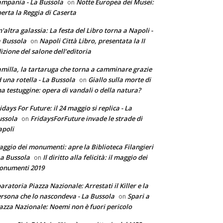
mpania - La Bussola
Notte Europea dei Musei:
on
erta la Reggia di Caserta
'altra galassia: La festa del Libro torna a Napoli -
 Bussola
Napoli Città Libro, presentata la II
on
izione del salone dell’editoria
milla, la tartaruga che torna a camminare grazie
 una rotella - La Bussola
Giallo sulla morte di
on
a testuggine: opera di vandali o della natura?
idays For Future: il 24 maggio si replica - La
ssola
FridaysForFuture invade le strade di
on
poli
ggio dei monumenti: apre la Biblioteca Filangieri
La Bussola
Il diritto alla felicità: il maggio dei
on
onumenti 2019
aratoria Piazza Nazionale: Arrestati il Killer e la
rsona che lo nascondeva - La Bussola
Spari a
on
azza Nazionale: Noemi non è fuori pericolo