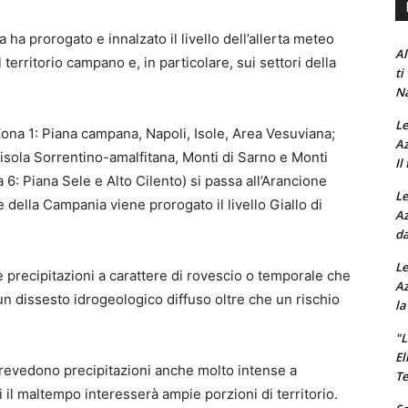
ha prorogato e innalzato il livello dell’allerta meteo
Al
erritorio campano e, in particolare, sui settori della
ti
Na
Le
 (Zona 1: Piana campana, Napoli, Isole, Area Vesuviana;
Az
isola Sorrentino-amalfitana, Monti di Sarno e Monti
Il
 6: Piana Sele e Alto Cilento) si passa all’Arancione
Le
e della Campania viene prorogato il livello Giallo di
Az
da
Le
le precipitazioni a carattere di rovescio o temporale che
Az
n dissesto idrogeologico diffuso oltre che un rischio
la
"L
El
revedono precipitazioni anche molto intense a
Te
 il maltempo interesserà ampie porzioni di territorio.