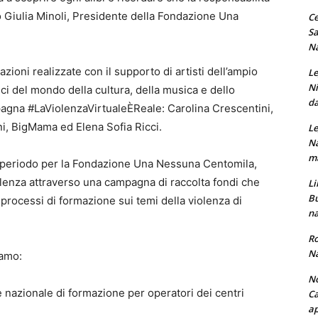
to Giulia Minoli, Presidente della Fondazione Una
Ce
Sa
Na
ioni realizzate con il supporto di artisti dell’ampio
Le
Ni
ci del mondo della cultura, della musica e dello
da
pagna #LaViolenzaVirtualeÈReale: Carolina Crescentini,
ni, BigMama ed Elena Sofia Ricci.
Le
Na
ma
sto periodo per la Fondazione Una Nessuna Centomila,
iolenza attraverso una campagna di raccolta fondi che
Li
Bu
 processi di formazione sui temi della violenza di
na
Ro
Na
iamo:
No
 e nazionale di formazione per operatori dei centri
Ca
ap