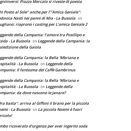
gniinversi: Piazza Mercato si riveste di poesia
n Posto al Sole" anche per l’"Amica Geniale":
dovica Nasti nei panni di Mia - La Bussola
on
ugliano: riaprono i casting per L’amica Geniale 2
ggende della Campania: l'amore tra Posillipo e
sida - La Bussola
Leggende della Campania: la
on
ledizione della Gaiola
ggende della Campania: la Bella 'Mbriana e
ospitalità - La Bussola
Leggende della
on
mpania: Il fantasma del Caffè Gambrinus
ggende della Campania: la Bella 'Mbriana e
ospitalità - La Bussola
Leggende della
on
mpania: da dove nascono le Janare?
ra basta": arriva al Giffoni il brano per la piccola
emi - La Bussola
La piccola Noemi è fuori
on
ricolo!
mbo ricoverato d'urgenza per aver ingerito soda