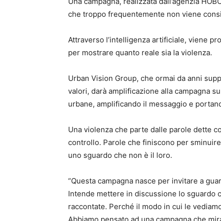
Una campagna, realizzata dall’agenzia HOBO, 
che troppo frequentemente non viene consi
Attraverso l’intelligenza artificiale, viene 
per mostrare quanto reale sia la violenza.
Urban Vision Group, che ormai da anni supp
valori, darà amplificazione alla campagna su
urbane, amplificando il messaggio e portando
Una violenza che parte dalle parole dette co
controllo. Parole che finiscono per sminuire,
uno sguardo che non è il loro.
“Questa campagna nasce per invitare a gua
Intende mettere in discussione lo sguardo 
raccontate. Perché il modo in cui le vediamo
Abbiamo pensato ad una campagna che mira a 