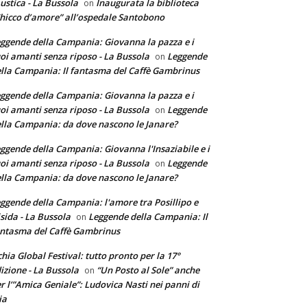
ustica - La Bussola
Inaugurata la biblioteca
on
hicco d’amore” all’ospedale Santobono
ggende della Campania: Giovanna la pazza e i
oi amanti senza riposo - La Bussola
Leggende
on
lla Campania: Il fantasma del Caffè Gambrinus
ggende della Campania: Giovanna la pazza e i
oi amanti senza riposo - La Bussola
Leggende
on
lla Campania: da dove nascono le Janare?
ggende della Campania: Giovanna l'Insaziabile e i
oi amanti senza riposo - La Bussola
Leggende
on
lla Campania: da dove nascono le Janare?
ggende della Campania: l'amore tra Posillipo e
sida - La Bussola
Leggende della Campania: Il
on
ntasma del Caffè Gambrinus
chia Global Festival: tutto pronto per la 17°
izione - La Bussola
“Un Posto al Sole” anche
on
r l’”Amica Geniale”: Ludovica Nasti nei panni di
ia