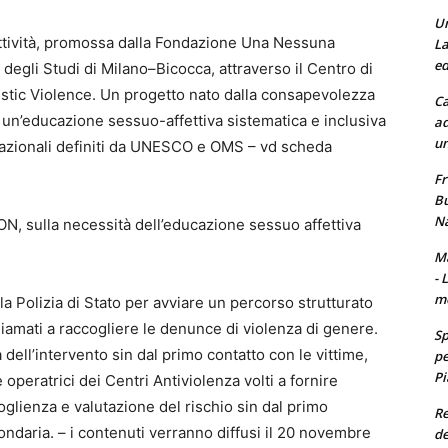
Un
fettività, promossa dalla Fondazione Una Nessuna
La
ed
 degli Studi di Milano–Bicocca, attraverso il Centro di
tic Violence. Un progetto nato dalla consapevolezza
Ca
re un’educazione sessuo-affettiva sistematica e inclusiva
ad
un
ernazionali definiti da UNESCO e OMS – vd scheda
Fr
Bu
Na
ON, sulla necessità dell’educazione sessuo affettiva
Ma
- 
m
a Polizia di Stato per avviare un percorso strutturato
hiamati a raccogliere le denunce di violenza di genere.
Sp
à dell’intervento sin dal primo contatto con le vittime,
pe
Pi
 operatrici dei Centri Antiviolenza volti a fornire
oglienza e valutazione del rischio sin dal primo
Re
ndaria. – i contenuti verranno diffusi il 20 novembre
de