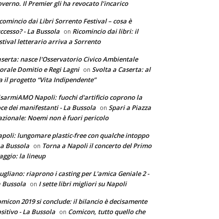
verno. Il Premier gli ha revocato l’incarico
comincio dai Libri Sorrento Festival – cosa è
ccesso? - La Bussola
Ricomincio dai libri: il
on
stival letterario arriva a Sorrento
serta: nasce l'Osservatorio Civico Ambientale
torale Domitio e Regi Lagni
Svolta a Caserta: al
on
a il progetto “Vita Indipendente”
sarmiAMO Napoli: fuochi d'artificio coprono la
ce dei manifestanti - La Bussola
Spari a Piazza
on
zionale: Noemi non è fuori pericolo
poli: lungomare plastic-free con qualche intoppo
La Bussola
Torna a Napoli il concerto del Primo
on
ggio: la lineup
ugliano: riaprono i casting per L'amica Geniale 2 -
 Bussola
I sette libri migliori su Napoli
on
micon 2019 si conclude: il bilancio è decisamente
sitivo - La Bussola
Comicon, tutto quello che
on