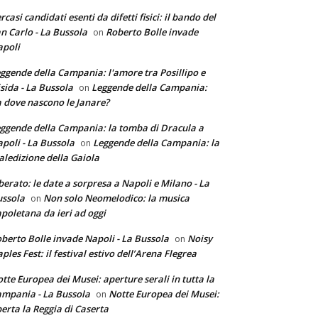
rcasi candidati esenti da difetti fisici: il bando del
n Carlo - La Bussola
Roberto Bolle invade
on
poli
ggende della Campania: l'amore tra Posillipo e
sida - La Bussola
Leggende della Campania:
on
 dove nascono le Janare?
ggende della Campania: la tomba di Dracula a
poli - La Bussola
Leggende della Campania: la
on
ledizione della Gaiola
berato: le date a sorpresa a Napoli e Milano - La
ssola
Non solo Neomelodico: la musica
on
poletana da ieri ad oggi
berto Bolle invade Napoli - La Bussola
Noisy
on
ples Fest: il festival estivo dell’Arena Flegrea
tte Europea dei Musei: aperture serali in tutta la
mpania - La Bussola
Notte Europea dei Musei:
on
erta la Reggia di Caserta