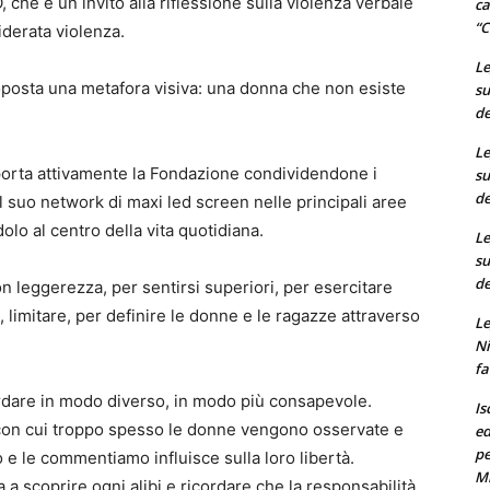
che è un invito alla riflessione sulla violenza verbale
ca
“C
derata violenza.
Le
proposta una metafora visiva: una donna che non esiste
su
de
Le
orta attivamente la Fondazione condividendone i
su
de
l suo network di maxi led screen nelle principali aree
lo al centro della vita quotidiana.
Le
su
de
n leggerezza, per sentirsi superiori, per esercitare
 limitare, per definire le donne e le ragazze attraverso
Le
Ni
fa
rdare in modo diverso, in modo più consapevole.
Is
con cui troppo spesso le donne vengono osservate e
ed
pe
 e le commentiamo influisce sulla loro libertà.
M
scoprire ogni alibi e ricordare che la responsabilità