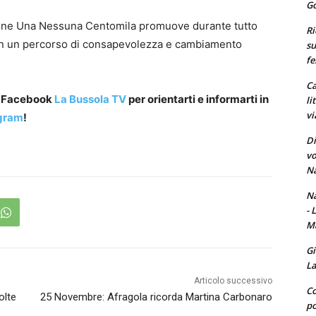
Go
azione Una Nessuna Centomila promuove durante tutto
Ri
tà in un percorso di consapevolezza e cambiamento
su
fe
Ca
a Facebook
La Bussola TV
per orientarti e informarti in
li
vi
gram
!
Di
vo
Na
Na
- 
Ma
Gi
La
Articolo successivo
Co
olte
25 Novembre: Afragola ricorda Martina Carbonaro
po