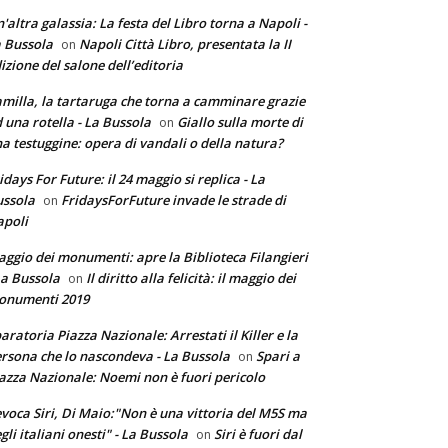
'altra galassia: La festa del Libro torna a Napoli -
 Bussola
Napoli Città Libro, presentata la II
on
izione del salone dell’editoria
milla, la tartaruga che torna a camminare grazie
 una rotella - La Bussola
Giallo sulla morte di
on
a testuggine: opera di vandali o della natura?
idays For Future: il 24 maggio si replica - La
ssola
FridaysForFuture invade le strade di
on
poli
ggio dei monumenti: apre la Biblioteca Filangieri
La Bussola
Il diritto alla felicità: il maggio dei
on
onumenti 2019
aratoria Piazza Nazionale: Arrestati il Killer e la
rsona che lo nascondeva - La Bussola
Spari a
on
azza Nazionale: Noemi non è fuori pericolo
voca Siri, Di Maio:"Non è una vittoria del M5S ma
gli italiani onesti" - La Bussola
Siri è fuori dal
on