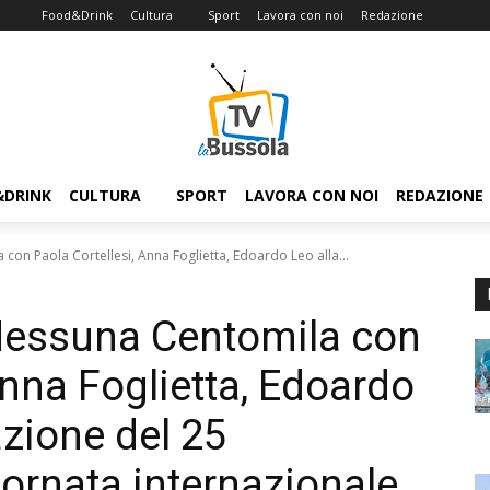
Food&Drink
Cultura
Sport
Lavora con noi
Redazione
&DRINK
CULTURA
SPORT
LAVORA CON NOI
REDAZIONE
on Paola Cortellesi, Anna Foglietta, Edoardo Leo alla...
essuna Centomila con
Anna Foglietta, Edoardo
azione del 25
ornata internazionale