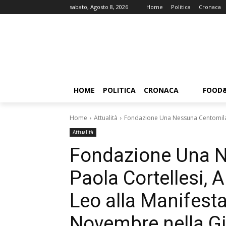
sabato, Agosto 8, 2026
Home
Politica
Cronaca
HOME
POLITICA
CRONACA
FOOD
Home
Attualità
Fondazione Una Nessuna Centomila c
Attualità
Fondazione Una N
Paola Cortellesi, 
Leo alla Manifest
Novembre nella Gi