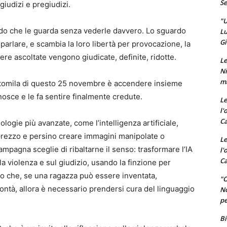
Se
 giudizi e pregiudizi.
"U
do che le guarda senza vederle davvero. Lo sguardo
Lu
Gi
di parlare, e scambia la loro libertà per provocazione, la
ssere ascoltate vengono giudicate, definite, ridotte.
Le
Ni
ma
omila di questo 25 novembre è accendere insieme
nosce e le fa sentire finalmente credute.
Le
l'
Ca
logie più avanzate, come l’intelligenza artificiale,
prezzo e persino creare immagini manipolate o
Le
pagna sceglie di ribaltarne il senso: trasformare l’IA
l'
Ca
la violenza e sul giudizio, usando la finzione per
do che, se una ragazza può essere inventata,
"O
ontà, allora è necessario prendersi cura del linguaggio
No
pe
Bi