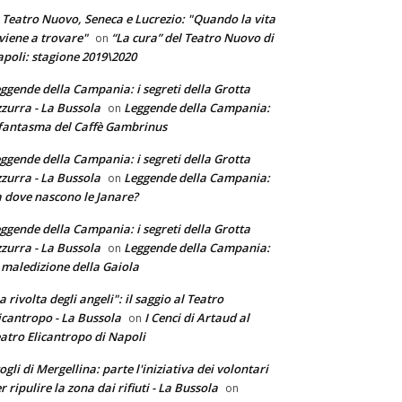
 Teatro Nuovo, Seneca e Lucrezio: "Quando la vita
 viene a trovare"
“La cura” del Teatro Nuovo di
on
poli: stagione 2019\2020
ggende della Campania: i segreti della Grotta
zurra - La Bussola
Leggende della Campania:
on
 fantasma del Caffè Gambrinus
ggende della Campania: i segreti della Grotta
zurra - La Bussola
Leggende della Campania:
on
 dove nascono le Janare?
ggende della Campania: i segreti della Grotta
zurra - La Bussola
Leggende della Campania:
on
 maledizione della Gaiola
a rivolta degli angeli": il saggio al Teatro
icantropo - La Bussola
I Cenci di Artaud al
on
atro Elicantropo di Napoli
ogli di Mergellina: parte l'iniziativa dei volontari
r ripulire la zona dai rifiuti - La Bussola
on