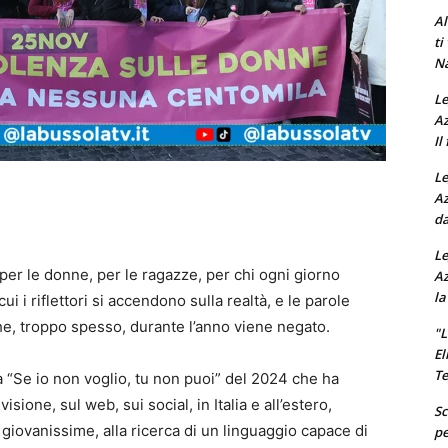
Al
ti
Na
Le
Az
Il
Le
Az
da
Le
er le donne, per le ragazze, per chi ogni giorno
Az
la
cui i riflettori si accendono sulla realtà, e le parole
he, troppo spesso, durante l’anno viene negato.
"L
El
Te
a “Se io non voglio, tu non puoi” del 2024 che ha
isione, sul web, sui social, in Italia e all’estero,
Sc
 giovanissime, alla ricerca di un linguaggio capace di
pe