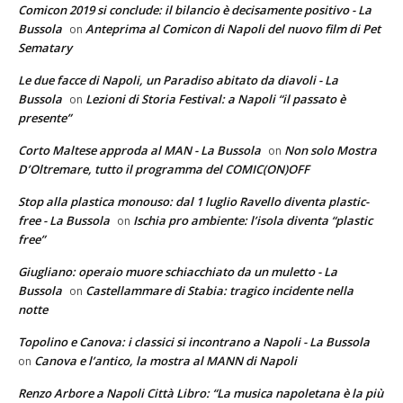
Comicon 2019 si conclude: il bilancio è decisamente positivo - La
Bussola
Anteprima al Comicon di Napoli del nuovo film di Pet
on
Sematary
Le due facce di Napoli, un Paradiso abitato da diavoli - La
Bussola
Lezioni di Storia Festival: a Napoli “il passato è
on
presente”
Corto Maltese approda al MAN - La Bussola
Non solo Mostra
on
D’Oltremare, tutto il programma del COMIC(ON)OFF
Stop alla plastica monouso: dal 1 luglio Ravello diventa plastic-
free - La Bussola
Ischia pro ambiente: l’isola diventa “plastic
on
free”
Giugliano: operaio muore schiacchiato da un muletto - La
Bussola
Castellammare di Stabia: tragico incidente nella
on
notte
Topolino e Canova: i classici si incontrano a Napoli - La Bussola
Canova e l’antico, la mostra al MANN di Napoli
on
Renzo Arbore a Napoli Città Libro: “La musica napoletana è la più