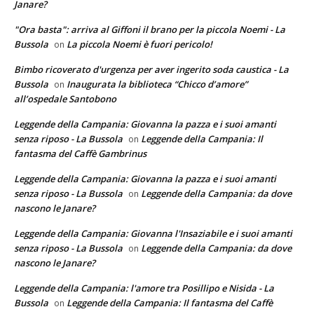
Janare?
"Ora basta": arriva al Giffoni il brano per la piccola Noemi - La
Bussola
La piccola Noemi è fuori pericolo!
on
Bimbo ricoverato d'urgenza per aver ingerito soda caustica - La
Bussola
Inaugurata la biblioteca “Chicco d’amore”
on
all’ospedale Santobono
Leggende della Campania: Giovanna la pazza e i suoi amanti
senza riposo - La Bussola
Leggende della Campania: Il
on
fantasma del Caffè Gambrinus
Leggende della Campania: Giovanna la pazza e i suoi amanti
senza riposo - La Bussola
Leggende della Campania: da dove
on
nascono le Janare?
Leggende della Campania: Giovanna l'Insaziabile e i suoi amanti
senza riposo - La Bussola
Leggende della Campania: da dove
on
nascono le Janare?
Leggende della Campania: l'amore tra Posillipo e Nisida - La
Bussola
Leggende della Campania: Il fantasma del Caffè
on