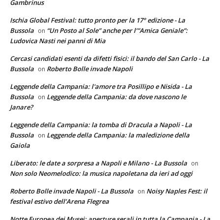
Gambrinus
Ischia Global Festival: tutto pronto per la 17° edizione - La
Bussola
“Un Posto al Sole” anche per l’”Amica Geniale”:
on
Ludovica Nasti nei panni di Mia
Cercasi candidati esenti da difetti fisici: il bando del San Carlo - La
Bussola
Roberto Bolle invade Napoli
on
Leggende della Campania: l'amore tra Posillipo e Nisida - La
Bussola
Leggende della Campania: da dove nascono le
on
Janare?
Leggende della Campania: la tomba di Dracula a Napoli - La
Bussola
Leggende della Campania: la maledizione della
on
Gaiola
Liberato: le date a sorpresa a Napoli e Milano - La Bussola
on
Non solo Neomelodico: la musica napoletana da ieri ad oggi
Roberto Bolle invade Napoli - La Bussola
Noisy Naples Fest: il
on
festival estivo dell’Arena Flegrea
Notte Europea dei Musei: aperture serali in tutta la Campania - La