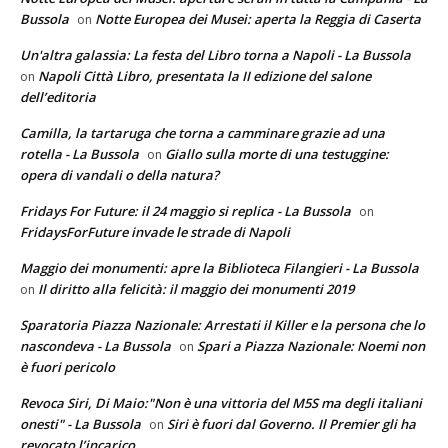
Bussola
Notte Europea dei Musei: aperta la Reggia di Caserta
on
Un'altra galassia: La festa del Libro torna a Napoli - La Bussola
Napoli Città Libro, presentata la II edizione del salone
on
dell’editoria
Camilla, la tartaruga che torna a camminare grazie ad una
rotella - La Bussola
Giallo sulla morte di una testuggine:
on
opera di vandali o della natura?
Fridays For Future: il 24 maggio si replica - La Bussola
on
FridaysForFuture invade le strade di Napoli
Maggio dei monumenti: apre la Biblioteca Filangieri - La Bussola
Il diritto alla felicità: il maggio dei monumenti 2019
on
Sparatoria Piazza Nazionale: Arrestati il Killer e la persona che lo
nascondeva - La Bussola
Spari a Piazza Nazionale: Noemi non
on
è fuori pericolo
Revoca Siri, Di Maio:"Non è una vittoria del M5S ma degli italiani
onesti" - La Bussola
Siri è fuori dal Governo. Il Premier gli ha
on
revocato l’incarico