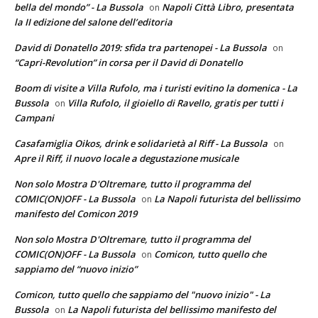
bella del mondo” - La Bussola
Napoli Città Libro, presentata
on
la II edizione del salone dell’editoria
David di Donatello 2019: sfida tra partenopei - La Bussola
on
“Capri-Revolution” in corsa per il David di Donatello
Boom di visite a Villa Rufolo, ma i turisti evitino la domenica - La
Bussola
Villa Rufolo, il gioiello di Ravello, gratis per tutti i
on
Campani
Casafamiglia Oikos, drink e solidarietà al Riff - La Bussola
on
Apre il Riff, il nuovo locale a degustazione musicale
Non solo Mostra D'Oltremare, tutto il programma del
COMIC(ON)OFF - La Bussola
La Napoli futurista del bellissimo
on
manifesto del Comicon 2019
Non solo Mostra D'Oltremare, tutto il programma del
COMIC(ON)OFF - La Bussola
Comicon, tutto quello che
on
sappiamo del “nuovo inizio”
Comicon, tutto quello che sappiamo del "nuovo inizio" - La
Bussola
La Napoli futurista del bellissimo manifesto del
on