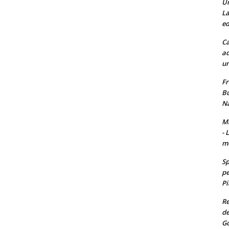
Un
La
ed
Ca
ad
un
Fr
Bu
Na
Ma
- 
m
Sp
pe
Pi
Re
de
Go