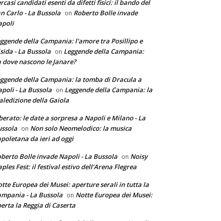
rcasi candidati esenti da difetti fisici: il bando del
n Carlo - La Bussola
Roberto Bolle invade
on
poli
ggende della Campania: l'amore tra Posillipo e
sida - La Bussola
Leggende della Campania:
on
 dove nascono le Janare?
ggende della Campania: la tomba di Dracula a
poli - La Bussola
Leggende della Campania: la
on
ledizione della Gaiola
berato: le date a sorpresa a Napoli e Milano - La
ssola
Non solo Neomelodico: la musica
on
poletana da ieri ad oggi
berto Bolle invade Napoli - La Bussola
Noisy
on
ples Fest: il festival estivo dell’Arena Flegrea
tte Europea dei Musei: aperture serali in tutta la
mpania - La Bussola
Notte Europea dei Musei:
on
erta la Reggia di Caserta