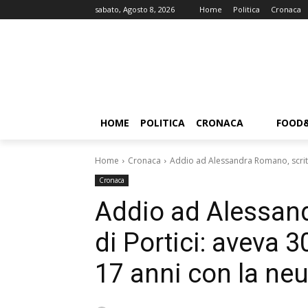
sabato, Agosto 8, 2026
Home
Politica
Cronaca
HOME
POLITICA
CRONACA
FOOD
Home
Cronaca
Addio ad Alessandra Romano, scrittri
Cronaca
Addio ad Alessand
di Portici: aveva 
17 anni con la ne