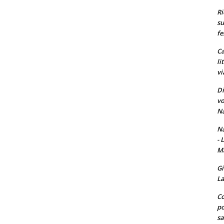
Ri
su
fe
Ca
li
vi
Di
vo
Na
Na
- 
Ma
Gi
La
Co
po
sa