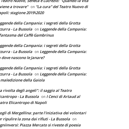
 Teatro Nuovo, Seneca e Lucrezio: "Quando la vita
 viene a trovare"
“La cura” del Teatro Nuovo di
on
poli: stagione 2019\2020
ggende della Campania: i segreti della Grotta
zurra - La Bussola
Leggende della Campania:
on
 fantasma del Caffè Gambrinus
ggende della Campania: i segreti della Grotta
zurra - La Bussola
Leggende della Campania:
on
 dove nascono le Janare?
ggende della Campania: i segreti della Grotta
zurra - La Bussola
Leggende della Campania:
on
 maledizione della Gaiola
a rivolta degli angeli": il saggio al Teatro
icantropo - La Bussola
I Cenci di Artaud al
on
atro Elicantropo di Napoli
ogli di Mergellina: parte l'iniziativa dei volontari
r ripulire la zona dai rifiuti - La Bussola
on
gniinversi: Piazza Mercato si riveste di poesia