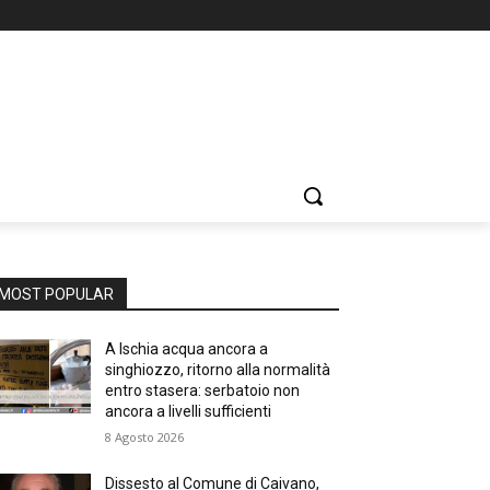
MOST POPULAR
A Ischia acqua ancora a
singhiozzo, ritorno alla normalità
entro stasera: serbatoio non
ancora a livelli sufficienti
8 Agosto 2026
Dissesto al Comune di Caivano,