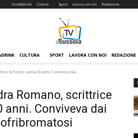
Food&Drink
Cultura
Sport
Lavora con noi
Redazione
&DRINK
CULTURA
SPORT
LAVORA CON NOI
REDAZIONE
ce di Portici: aveva 30 anni. Conviveva dai...
ra Romano, scrittrice
30 anni. Conviveva dai
uofribromatosi