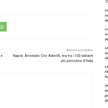
“C
Le
su
de
Le
su
de
Le
Articolo successivo
su
 e
Napoli: Arrestato Ciro Adinolfi, era tra i 100 latitanti
de
più pericolosi d’Italia
Le
Ni
fa
Is
ed
pe
M