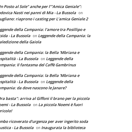
n Posto al Sole" anche per l’"Amica Geniale":
dovica Nasti nei panni di Mia - La Bussola
on
ugliano: riaprono i casting per L’amica Geniale 2
ggende della Campania: l'amore tra Posillipo e
sida - La Bussola
Leggende della Campania: la
on
ledizione della Gaiola
ggende della Campania: la Bella 'Mbriana e
ospitalità - La Bussola
Leggende della
on
mpania: Il fantasma del Caffè Gambrinus
ggende della Campania: la Bella 'Mbriana e
ospitalità - La Bussola
Leggende della
on
mpania: da dove nascono le Janare?
ra basta": arriva al Giffoni il brano per la piccola
emi - La Bussola
La piccola Noemi è fuori
on
ricolo!
mbo ricoverato d'urgenza per aver ingerito soda
ustica - La Bussola
Inaugurata la biblioteca
on