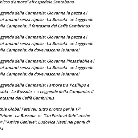
hicco d’amore” all’ospedale Santobono
ggende della Campania: Giovanna la pazza e i
oi amanti senza riposo - La Bussola
Leggende
on
lla Campania: Il fantasma del Caffè Gambrinus
ggende della Campania: Giovanna la pazza e i
oi amanti senza riposo - La Bussola
Leggende
on
lla Campania: da dove nascono le Janare?
ggende della Campania: Giovanna l'Insaziabile e i
oi amanti senza riposo - La Bussola
Leggende
on
lla Campania: da dove nascono le Janare?
ggende della Campania: l'amore tra Posillipo e
sida - La Bussola
Leggende della Campania: Il
on
ntasma del Caffè Gambrinus
chia Global Festival: tutto pronto per la 17°
izione - La Bussola
“Un Posto al Sole” anche
on
r l’”Amica Geniale”: Ludovica Nasti nei panni di
ia