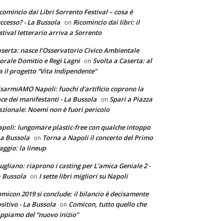
comincio dai Libri Sorrento Festival – cosa è
ccesso? - La Bussola
Ricomincio dai libri: il
on
stival letterario arriva a Sorrento
serta: nasce l'Osservatorio Civico Ambientale
torale Domitio e Regi Lagni
Svolta a Caserta: al
on
a il progetto “Vita Indipendente”
sarmiAMO Napoli: fuochi d'artificio coprono la
ce dei manifestanti - La Bussola
Spari a Piazza
on
zionale: Noemi non è fuori pericolo
poli: lungomare plastic-free con qualche intoppo
La Bussola
Torna a Napoli il concerto del Primo
on
ggio: la lineup
ugliano: riaprono i casting per L'amica Geniale 2 -
 Bussola
I sette libri migliori su Napoli
on
micon 2019 si conclude: il bilancio è decisamente
sitivo - La Bussola
Comicon, tutto quello che
on
ppiamo del “nuovo inizio”