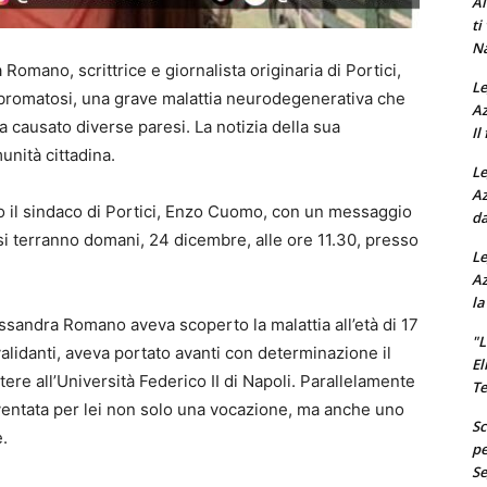
Al
ti
Na
omano, scrittrice e giornalista originaria di Portici,
Le
ibromatosi, una grave malattia neurodegenerativa che
Az
va causato diverse paresi. La notizia della sua
Il
nità cittadina.
Le
Az
o il sindaco di Portici, Enzo Cuomo, con un messaggio
da
i si terranno domani, 24 dicembre, alle ore 11.30, presso
Le
Az
la
sandra Romano aveva scoperto la malattia all’età di 17
"L
validanti, aveva portato avanti con determinazione il
El
tere all’Università Federico II di Napoli. Parallelamente
Te
iventata per lei non solo una vocazione, ma anche uno
Sc
.
pe
Se