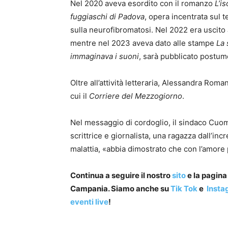
Nel 2020 aveva esordito con il romanzo
L’is
fuggiaschi di Padova
, opera incentrata sul t
sulla neurofibromatosi. Nel 2022 era uscito
mentre nel 2023 aveva dato alle stampe
La
immaginava i suoni
, sarà pubblicato postum
Oltre all’attività letteraria, Alessandra Roma
cui il
Corriere del Mezzogiorno
.
Nel messaggio di cordoglio, il sindaco Cuo
scrittrice e giornalista, una ragazza dall’in
malattia, «abbia dimostrato che con l’amore p
Continua a seguire il nostro
sito
e la pagin
Campania. Siamo anche su
Tik Tok
e
Insta
eventi live
!