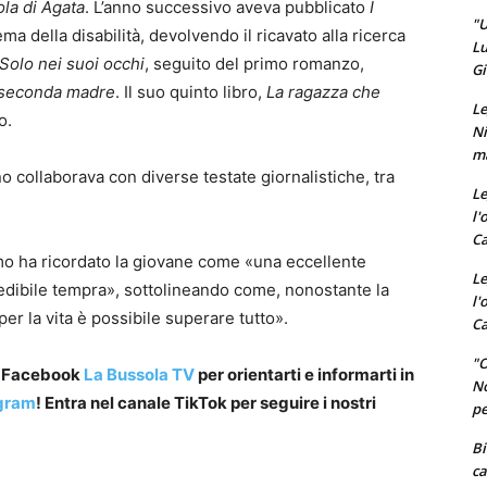
ola di Agata
. L’anno successivo aveva pubblicato
I
"U
ema della disabilità, devolvendo il ricavato alla ricerca
Lu
Solo nei suoi occhi
, seguito del primo romanzo,
Gi
 seconda madre
. Il suo quinto libro,
La ragazza che
Le
o.
Ni
ma
no collaborava con diverse testate giornalistiche, tra
Le
l'
Ca
mo ha ricordato la giovane come «una eccellente
Le
credibile tempra», sottolineando come, nonostante la
l'
er la vita è possibile superare tutto».
Ca
"O
a Facebook
La Bussola TV
per orientarti e informarti in
No
gram
! Entra nel canale TikTok per seguire i nostri
pe
Bi
ca