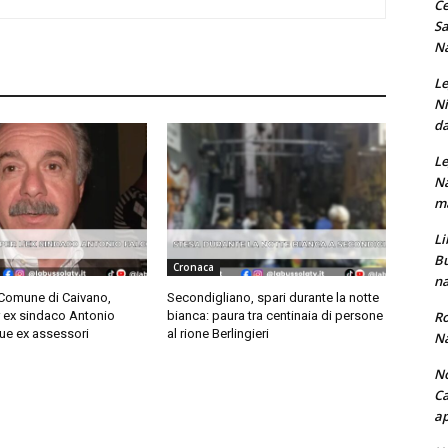
Ce
Sa
Na
Le
Ni
da
Le
Na
ma
Li
Bu
Cronaca
na
 Comune di Caivano,
Secondigliano, spari durante la notte
Ro
r ex sindaco Antonio
bianca: paura tra centinaia di persone
ue ex assessori
al rione Berlingieri
Na
No
Ca
ap