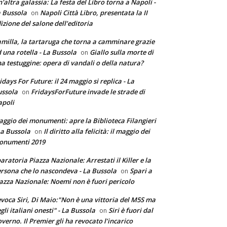
'altra galassia: La festa del Libro torna a Napoli -
 Bussola
Napoli Città Libro, presentata la II
on
izione del salone dell’editoria
milla, la tartaruga che torna a camminare grazie
 una rotella - La Bussola
Giallo sulla morte di
on
a testuggine: opera di vandali o della natura?
idays For Future: il 24 maggio si replica - La
ssola
FridaysForFuture invade le strade di
on
poli
ggio dei monumenti: apre la Biblioteca Filangieri
La Bussola
Il diritto alla felicità: il maggio dei
on
onumenti 2019
aratoria Piazza Nazionale: Arrestati il Killer e la
rsona che lo nascondeva - La Bussola
Spari a
on
azza Nazionale: Noemi non è fuori pericolo
voca Siri, Di Maio:"Non è una vittoria del M5S ma
gli italiani onesti" - La Bussola
Siri è fuori dal
on
verno. Il Premier gli ha revocato l’incarico