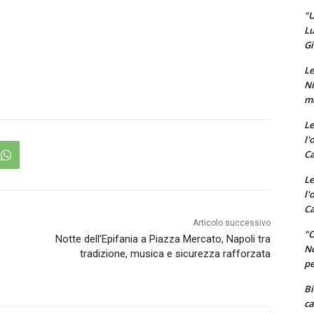
"U
Lu
Gi
Le
Ni
ma
Le
l'
Ca
Le
l'
Ca
Articolo successivo
"O
Notte dell’Epifania a Piazza Mercato, Napoli tra
No
tradizione, musica e sicurezza rafforzata
pe
Bi
ca