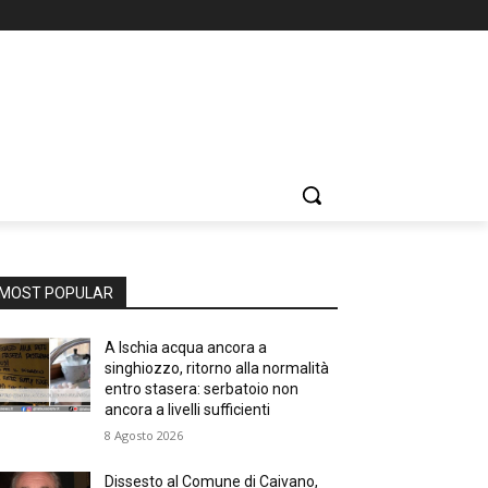
MOST POPULAR
A Ischia acqua ancora a
singhiozzo, ritorno alla normalità
entro stasera: serbatoio non
ancora a livelli sufficienti
8 Agosto 2026
Dissesto al Comune di Caivano,