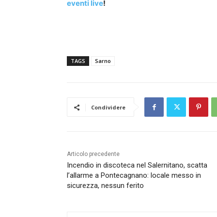
eventi live
!
notte bianca sarno
TAGS
Sarno
Condividere
Articolo precedente
Incendio in discoteca nel Salernitano, scatta
l’allarme a Pontecagnano: locale messo in
sicurezza, nessun ferito