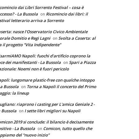
comincio dai Libri Sorrento Festival – cosa è
ccesso? - La Bussola
Ricomincio dai libri: il
on
stival letterario arriva a Sorrento
serta: nasce l'Osservatorio Civico Ambientale
torale Domitio e Regi Lagni
Svolta a Caserta: al
on
a il progetto “Vita Indipendente”
sarmiAMO Napoli: fuochi d'artificio coprono la
ce dei manifestanti - La Bussola
Spari a Piazza
on
zionale: Noemi non è fuori pericolo
poli: lungomare plastic-free con qualche intoppo
La Bussola
Torna a Napoli il concerto del Primo
on
ggio: la lineup
ugliano: riaprono i casting per L'amica Geniale 2 -
 Bussola
I sette libri migliori su Napoli
on
micon 2019 si conclude: il bilancio è decisamente
sitivo - La Bussola
Comicon, tutto quello che
on
ppiamo del “nuovo inizio”