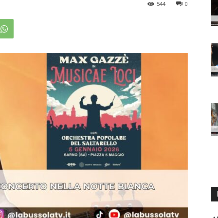
544
0