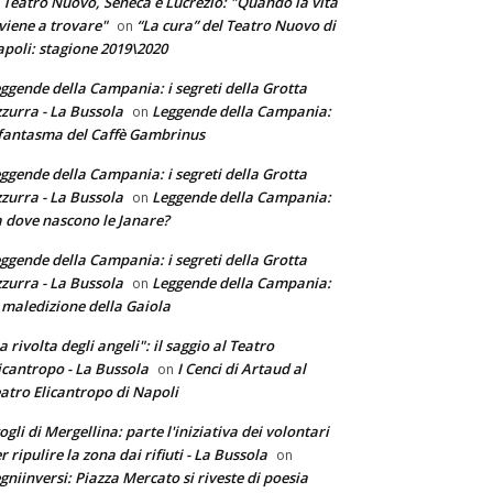
 Teatro Nuovo, Seneca e Lucrezio: "Quando la vita
 viene a trovare"
“La cura” del Teatro Nuovo di
on
poli: stagione 2019\2020
ggende della Campania: i segreti della Grotta
zurra - La Bussola
Leggende della Campania:
on
 fantasma del Caffè Gambrinus
ggende della Campania: i segreti della Grotta
zurra - La Bussola
Leggende della Campania:
on
 dove nascono le Janare?
ggende della Campania: i segreti della Grotta
zurra - La Bussola
Leggende della Campania:
on
 maledizione della Gaiola
a rivolta degli angeli": il saggio al Teatro
icantropo - La Bussola
I Cenci di Artaud al
on
atro Elicantropo di Napoli
ogli di Mergellina: parte l'iniziativa dei volontari
r ripulire la zona dai rifiuti - La Bussola
on
gniinversi: Piazza Mercato si riveste di poesia