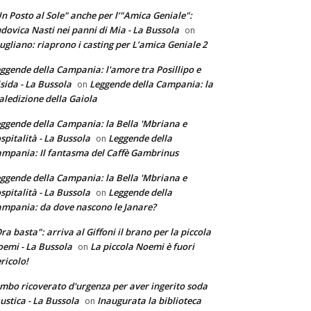
n Posto al Sole" anche per l’"Amica Geniale":
dovica Nasti nei panni di Mia - La Bussola
on
ugliano: riaprono i casting per L’amica Geniale 2
ggende della Campania: l'amore tra Posillipo e
sida - La Bussola
Leggende della Campania: la
on
ledizione della Gaiola
ggende della Campania: la Bella 'Mbriana e
ospitalità - La Bussola
Leggende della
on
mpania: Il fantasma del Caffè Gambrinus
ggende della Campania: la Bella 'Mbriana e
ospitalità - La Bussola
Leggende della
on
mpania: da dove nascono le Janare?
ra basta": arriva al Giffoni il brano per la piccola
emi - La Bussola
La piccola Noemi è fuori
on
ricolo!
mbo ricoverato d'urgenza per aver ingerito soda
ustica - La Bussola
Inaugurata la biblioteca
on