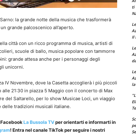
Al
ti
Na
a Sarno: la grande notte della musica che trasformerà
Le
in un grande palcoscenico all’aperto.
Az
Il
ella città con un ricco programma di musica, artisti di
Le
iocolieri, scuole di ballo, musica popolare con tammorre
Az
ini: grande attesa anche per i personaggi degli
da
li unicorni.
Le
Az
a IV Novembre, dove la Casetta accoglierà i più piccoli
la
o alle 21:30 in piazza 5 Maggio con il concerto di Max
"L
 del Saltarello, per lo show Musicae Loci, un viaggio
El
 delle tradizioni musicali italiane.
Te
Sc
a Facebook
La Bussola TV
per orientarti e informarti in
pe
gram
! Entra nel canale TikTok per seguire i nostri
Se