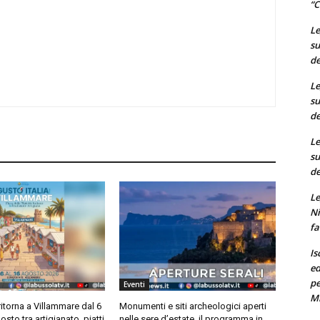
“C
Le
su
de
Le
su
de
Le
su
de
Le
Ni
fa
Is
ed
pe
Eventi
M
ritorna a Villammare dal 6
Monumenti e siti archeologici aperti
osto tra artigianato, piatti
nelle sere d’estate, il programma in