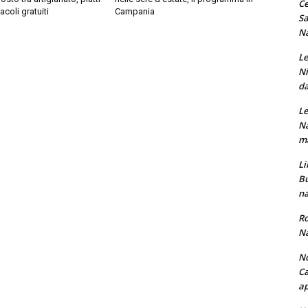
Ce
acoli gratuiti
Campania
Sa
Na
Le
Ni
da
Le
Na
ma
Li
Bu
na
Ro
Na
No
Ca
ap