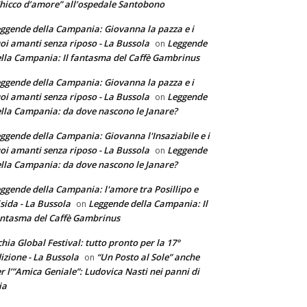
hicco d’amore” all’ospedale Santobono
ggende della Campania: Giovanna la pazza e i
oi amanti senza riposo - La Bussola
Leggende
on
lla Campania: Il fantasma del Caffè Gambrinus
ggende della Campania: Giovanna la pazza e i
oi amanti senza riposo - La Bussola
Leggende
on
lla Campania: da dove nascono le Janare?
ggende della Campania: Giovanna l'Insaziabile e i
oi amanti senza riposo - La Bussola
Leggende
on
lla Campania: da dove nascono le Janare?
ggende della Campania: l'amore tra Posillipo e
sida - La Bussola
Leggende della Campania: Il
on
ntasma del Caffè Gambrinus
chia Global Festival: tutto pronto per la 17°
izione - La Bussola
“Un Posto al Sole” anche
on
r l’”Amica Geniale”: Ludovica Nasti nei panni di
ia