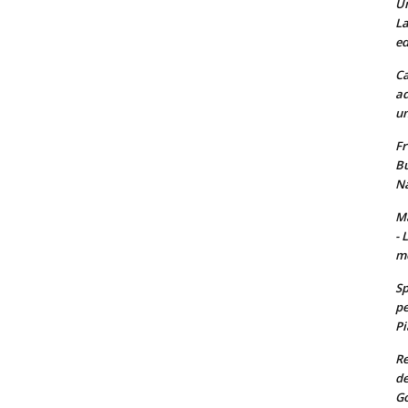
Un
La
ed
Ca
ad
un
Fr
Bu
Na
Ma
- 
m
Sp
pe
Pi
Re
de
Go