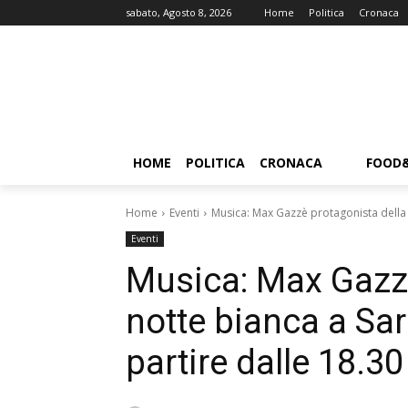
sabato, Agosto 8, 2026
Home
Politica
Cronaca
HOME
POLITICA
CRONACA
FOOD
Home
Eventi
Musica: Max Gazzè protagonista della n
Eventi
Musica: Max Gazzè
notte bianca a Sar
partire dalle 18.30