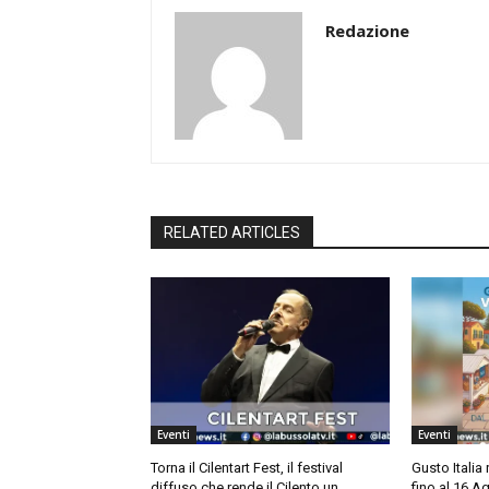
Redazione
RELATED ARTICLES
Eventi
Eventi
Torna il Cilentart Fest, il festival
Gusto Italia 
diffuso che rende il Cilento un
fino al 16 Ag