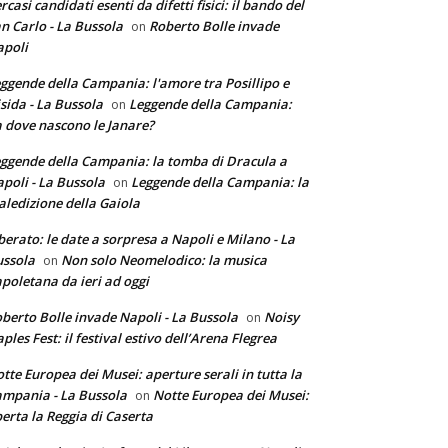
rcasi candidati esenti da difetti fisici: il bando del
n Carlo - La Bussola
Roberto Bolle invade
on
poli
ggende della Campania: l'amore tra Posillipo e
sida - La Bussola
Leggende della Campania:
on
 dove nascono le Janare?
ggende della Campania: la tomba di Dracula a
poli - La Bussola
Leggende della Campania: la
on
ledizione della Gaiola
berato: le date a sorpresa a Napoli e Milano - La
ssola
Non solo Neomelodico: la musica
on
poletana da ieri ad oggi
berto Bolle invade Napoli - La Bussola
Noisy
on
ples Fest: il festival estivo dell’Arena Flegrea
tte Europea dei Musei: aperture serali in tutta la
mpania - La Bussola
Notte Europea dei Musei:
on
erta la Reggia di Caserta