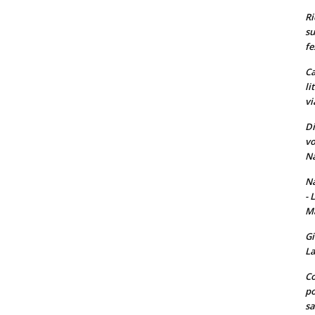
Ri
su
fe
Ca
li
vi
Di
vo
Na
Na
- 
Ma
Gi
La
Co
po
sa