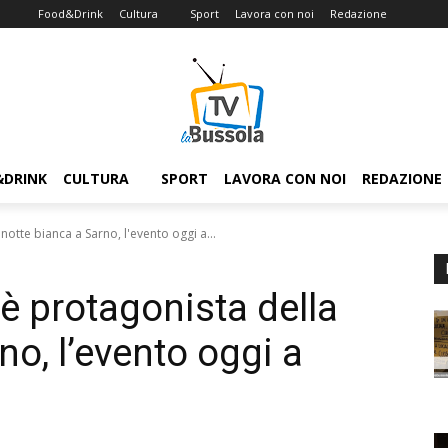
Food&Drink
Cultura
Sport
Lavora con noi
Redazione
&DRINK
CULTURA
SPORT
LAVORA CON NOI
REDAZIONE
otte bianca a Sarno, l'evento oggi a...
 protagonista della
no, l’evento oggi a