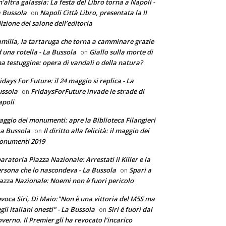
'altra galassia: La festa del Libro torna a Napoli -
 Bussola
Napoli Città Libro, presentata la II
on
izione del salone dell’editoria
milla, la tartaruga che torna a camminare grazie
 una rotella - La Bussola
Giallo sulla morte di
on
a testuggine: opera di vandali o della natura?
idays For Future: il 24 maggio si replica - La
ssola
FridaysForFuture invade le strade di
on
poli
ggio dei monumenti: apre la Biblioteca Filangieri
La Bussola
Il diritto alla felicità: il maggio dei
on
onumenti 2019
aratoria Piazza Nazionale: Arrestati il Killer e la
rsona che lo nascondeva - La Bussola
Spari a
on
azza Nazionale: Noemi non è fuori pericolo
voca Siri, Di Maio:"Non è una vittoria del M5S ma
gli italiani onesti" - La Bussola
Siri è fuori dal
on
verno. Il Premier gli ha revocato l’incarico