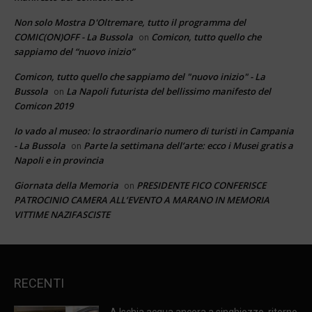
Non solo Mostra D'Oltremare, tutto il programma del
COMIC(ON)OFF - La Bussola
Comicon, tutto quello che
on
sappiamo del “nuovo inizio”
Comicon, tutto quello che sappiamo del "nuovo inizio" - La
Bussola
La Napoli futurista del bellissimo manifesto del
on
Comicon 2019
Io vado al museo: lo straordinario numero di turisti in Campania
- La Bussola
Parte la settimana dell’arte: ecco i Musei gratis a
on
Napoli e in provincia
Giornata della Memoria
PRESIDENTE FICO CONFERISCE
on
PATROCINIO CAMERA ALL’EVENTO A MARANO IN MEMORIA
VITTIME NAZIFASCISTE
RECENTI
A Ischia acqua ancora a singhiozzo, ritorno