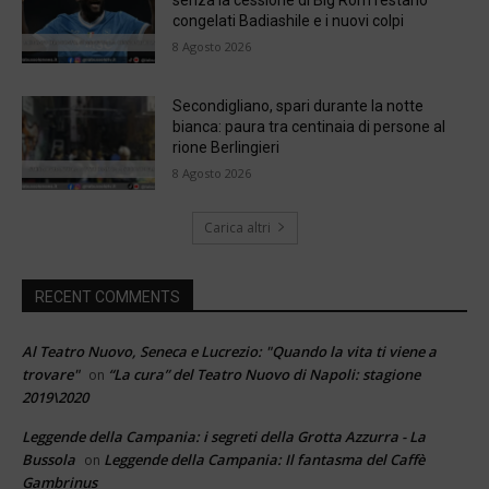
senza la cessione di Big Rom restano
congelati Badiashile e i nuovi colpi
8 Agosto 2026
Secondigliano, spari durante la notte
bianca: paura tra centinaia di persone al
rione Berlingieri
8 Agosto 2026
Carica altri
RECENT COMMENTS
Al Teatro Nuovo, Seneca e Lucrezio: "Quando la vita ti viene a
trovare"
“La cura” del Teatro Nuovo di Napoli: stagione
on
2019\2020
Leggende della Campania: i segreti della Grotta Azzurra - La
Bussola
Leggende della Campania: Il fantasma del Caffè
on
Gambrinus