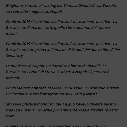
Giugliano: riaprono i casting per L'amica Geniale 2 - La Bussola
I sette libri migliori su Napoli
on
Comicon 2019 si conclude: il bilancio è decisamente positivo - La
Bussola
Comicon, tutto quello che sappiamo del “nuovo
on
inizio”
Comicon 2019 si conclude: il bilancio è decisamente positivo - La
Bussola
Anteprima al Comicon di Napoli del nuovo film di Pet
on
Sematary
Le due facce di Napoli, un Paradiso abitato da diavoli - La
Bussola
Lezioni di Storia Festival: a Napoli “il passato è
on
presente”
Corto Maltese approda al MAN - La Bussola
Non solo Mostra
on
D’Oltremare, tutto il programma del COMIC(ON)OFF
Stop alla plastica monouso: dal 1 luglio Ravello diventa plastic-
free - La Bussola
Ischia pro ambiente: l’isola diventa “plastic
on
free”
Giugliano: operaio muore schiacchiato da un muletto - La