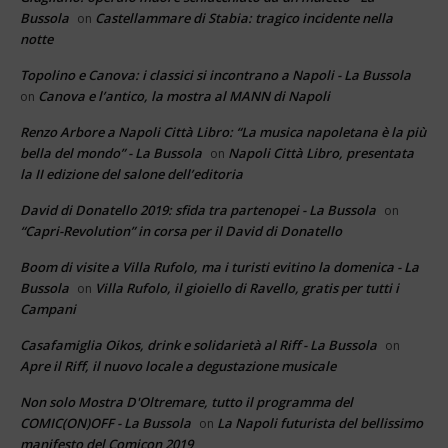
Bussola
Castellammare di Stabia: tragico incidente nella
on
notte
Topolino e Canova: i classici si incontrano a Napoli - La Bussola
Canova e l’antico, la mostra al MANN di Napoli
on
Renzo Arbore a Napoli Città Libro: “La musica napoletana è la più
bella del mondo” - La Bussola
Napoli Città Libro, presentata
on
la II edizione del salone dell’editoria
David di Donatello 2019: sfida tra partenopei - La Bussola
on
“Capri-Revolution” in corsa per il David di Donatello
Boom di visite a Villa Rufolo, ma i turisti evitino la domenica - La
Bussola
Villa Rufolo, il gioiello di Ravello, gratis per tutti i
on
Campani
Casafamiglia Oikos, drink e solidarietà al Riff - La Bussola
on
Apre il Riff, il nuovo locale a degustazione musicale
Non solo Mostra D'Oltremare, tutto il programma del
COMIC(ON)OFF - La Bussola
La Napoli futurista del bellissimo
on
manifesto del Comicon 2019