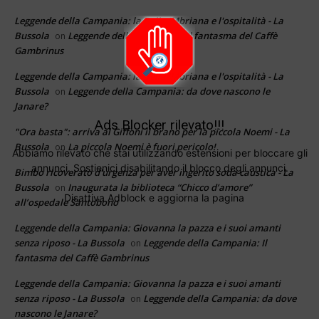
Leggende della Campania: la Bella 'Mbriana e l'ospitalità - La
Bussola
Leggende della Campania: Il fantasma del Caffè
on
Gambrinus
Leggende della Campania: la Bella 'Mbriana e l'ospitalità - La
Bussola
Leggende della Campania: da dove nascono le
on
Janare?
Ads Blocker rilevato!!!
"Ora basta": arriva al Giffoni il brano per la piccola Noemi - La
Bussola
La piccola Noemi è fuori pericolo!
on
Abbiamo rilevato che stai utilizzando estensioni per bloccare gli
annunci. Sostienici disabilitando il blocco degli annunci.
Bimbo ricoverato d'urgenza per aver ingerito soda caustica - La
Bussola
Inaugurata la biblioteca “Chicco d’amore”
on
Disattiva Adblock e aggiorna la pagina
all’ospedale Santobono
Leggende della Campania: Giovanna la pazza e i suoi amanti
senza riposo - La Bussola
Leggende della Campania: Il
on
fantasma del Caffè Gambrinus
Leggende della Campania: Giovanna la pazza e i suoi amanti
senza riposo - La Bussola
Leggende della Campania: da dove
on
nascono le Janare?