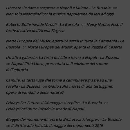
Liberato: le date a sorpresa a Napoli e Milano - La Bussola
on
Non solo Neomelodico: la musica napoletana da ieri ad oggi
Roberto Bolle invade Napoli - La Bussola
Noisy Naples Fest: il
on
festival estivo dell’Arena Flegrea
Notte Europea dei Musei: aperture serali in tutta la Campania - La
Bussola
Notte Europea dei Musei: aperta la Reggia di Caserta
on
Un'altra galassia: La festa del Libro torna a Napoli - La Bussola
Napoli Città Libro, presentata la II edizione del salone
on
dell’editoria
Camilla, la tartaruga che torna a camminare grazie ad una
rotella - La Bussola
Giallo sulla morte di una testuggine:
on
opera di vandali o della natura?
Fridays For Future: il 24 maggio si replica - La Bussola
on
FridaysForFuture invade le strade di Napoli
Maggio dei monumenti: apre la Biblioteca Filangieri - La Bussola
Il diritto alla felicità: il maggio dei monumenti 2019
on