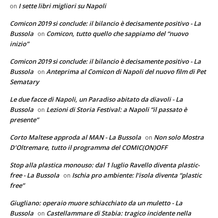
I sette libri migliori su Napoli
on
Comicon 2019 si conclude: il bilancio è decisamente positivo - La
Bussola
Comicon, tutto quello che sappiamo del “nuovo
on
inizio”
Comicon 2019 si conclude: il bilancio è decisamente positivo - La
Bussola
Anteprima al Comicon di Napoli del nuovo film di Pet
on
Sematary
Le due facce di Napoli, un Paradiso abitato da diavoli - La
Bussola
Lezioni di Storia Festival: a Napoli “il passato è
on
presente”
Corto Maltese approda al MAN - La Bussola
Non solo Mostra
on
D’Oltremare, tutto il programma del COMIC(ON)OFF
Stop alla plastica monouso: dal 1 luglio Ravello diventa plastic-
free - La Bussola
Ischia pro ambiente: l’isola diventa “plastic
on
free”
Giugliano: operaio muore schiacchiato da un muletto - La
Bussola
Castellammare di Stabia: tragico incidente nella
on