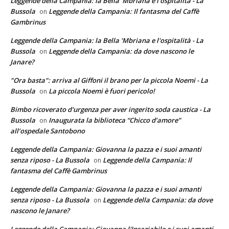
Leggende della Campania: la Bella 'Mbriana e l'ospitalità - La
Bussola
Leggende della Campania: Il fantasma del Caffè
on
Gambrinus
Leggende della Campania: la Bella 'Mbriana e l'ospitalità - La
Bussola
Leggende della Campania: da dove nascono le
on
Janare?
"Ora basta": arriva al Giffoni il brano per la piccola Noemi - La
Bussola
La piccola Noemi è fuori pericolo!
on
Bimbo ricoverato d'urgenza per aver ingerito soda caustica - La
Bussola
Inaugurata la biblioteca “Chicco d’amore”
on
all’ospedale Santobono
Leggende della Campania: Giovanna la pazza e i suoi amanti
senza riposo - La Bussola
Leggende della Campania: Il
on
fantasma del Caffè Gambrinus
Leggende della Campania: Giovanna la pazza e i suoi amanti
senza riposo - La Bussola
Leggende della Campania: da dove
on
nascono le Janare?