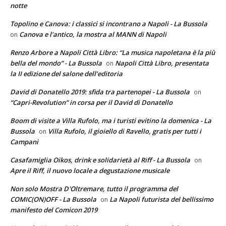
notte
Topolino e Canova: i classici si incontrano a Napoli - La Bussola
Canova e l’antico, la mostra al MANN di Napoli
on
Renzo Arbore a Napoli Città Libro: “La musica napoletana è la più
bella del mondo” - La Bussola
Napoli Città Libro, presentata
on
la II edizione del salone dell’editoria
David di Donatello 2019: sfida tra partenopei - La Bussola
on
“Capri-Revolution” in corsa per il David di Donatello
Boom di visite a Villa Rufolo, ma i turisti evitino la domenica - La
Bussola
Villa Rufolo, il gioiello di Ravello, gratis per tutti i
on
Campani
Casafamiglia Oikos, drink e solidarietà al Riff - La Bussola
on
Apre il Riff, il nuovo locale a degustazione musicale
Non solo Mostra D'Oltremare, tutto il programma del
COMIC(ON)OFF - La Bussola
La Napoli futurista del bellissimo
on
manifesto del Comicon 2019