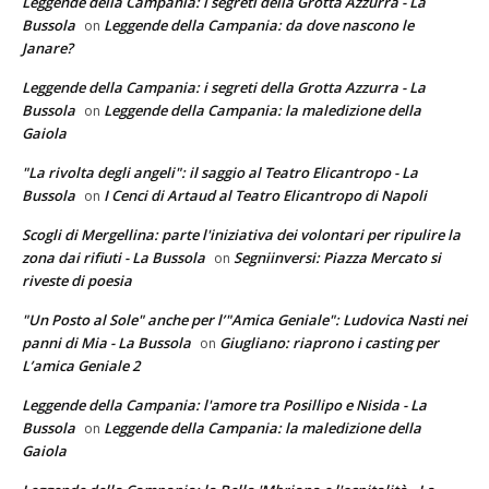
Leggende della Campania: i segreti della Grotta Azzurra - La
Bussola
Leggende della Campania: da dove nascono le
on
Janare?
Leggende della Campania: i segreti della Grotta Azzurra - La
Bussola
Leggende della Campania: la maledizione della
on
Gaiola
"La rivolta degli angeli": il saggio al Teatro Elicantropo - La
Bussola
I Cenci di Artaud al Teatro Elicantropo di Napoli
on
Scogli di Mergellina: parte l'iniziativa dei volontari per ripulire la
zona dai rifiuti - La Bussola
Segniinversi: Piazza Mercato si
on
riveste di poesia
"Un Posto al Sole" anche per l’"Amica Geniale": Ludovica Nasti nei
panni di Mia - La Bussola
Giugliano: riaprono i casting per
on
L’amica Geniale 2
Leggende della Campania: l'amore tra Posillipo e Nisida - La
Bussola
Leggende della Campania: la maledizione della
on
Gaiola