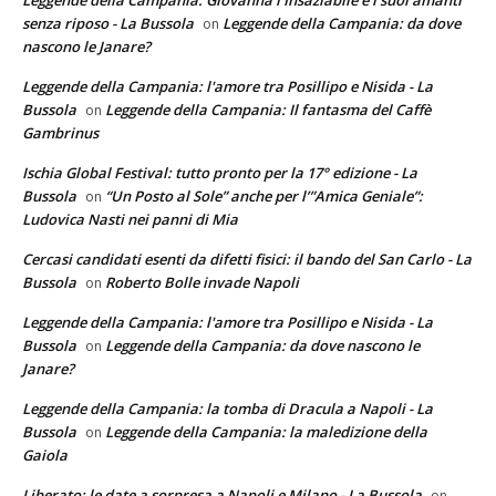
Leggende della Campania: Giovanna l'Insaziabile e i suoi amanti
senza riposo - La Bussola
Leggende della Campania: da dove
on
nascono le Janare?
Leggende della Campania: l'amore tra Posillipo e Nisida - La
Bussola
Leggende della Campania: Il fantasma del Caffè
on
Gambrinus
Ischia Global Festival: tutto pronto per la 17° edizione - La
Bussola
“Un Posto al Sole” anche per l’”Amica Geniale”:
on
Ludovica Nasti nei panni di Mia
Cercasi candidati esenti da difetti fisici: il bando del San Carlo - La
Bussola
Roberto Bolle invade Napoli
on
Leggende della Campania: l'amore tra Posillipo e Nisida - La
Bussola
Leggende della Campania: da dove nascono le
on
Janare?
Leggende della Campania: la tomba di Dracula a Napoli - La
Bussola
Leggende della Campania: la maledizione della
on
Gaiola
Liberato: le date a sorpresa a Napoli e Milano - La Bussola
on