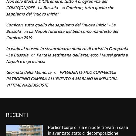
Non solo Mostra D'Oltremare, tutto il programma del
COMIC(ON)OFF - La Bussola
Comicon, tutto quello che
on
sappiamo del “nuovo inizio”
Comicon, tutto quello che sappiamo del "nuovo inizio" - La
Bussola
La Napoli futurista del bellissimo manifesto del
on
Comicon 2019
Io vado al museo: lo straordinario numero di turisti in Campania
- La Bussola
Parte la settimana dell’arte: ecco i Musei gratis a
on
Napoli e in provincia
Giornata della Memoria
PRESIDENTE FICO CONFERISCE
on
PATROCINIO CAMERA ALL’EVENTO A MARANO IN MEMORIA
VITTIME NAZIFASCISTE
RECENTI
Portici: I corpi di zia e nipote trovati in casa
in avanzato stato di decomposizione