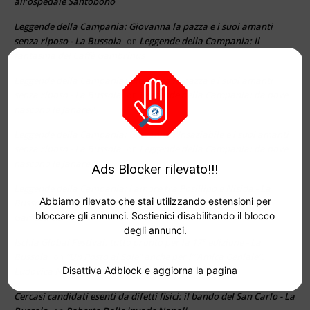
all’ospedale Santobono
Leggende della Campania: Giovanna la pazza e i suoi amanti
senza riposo - La Bussola
Leggende della Campania: Il
on
fantasma del Caffè Gambrinus
Leggende della Campania: Giovanna la pazza e i suoi amanti
senza riposo - La Bussola
Leggende della Campania: da dove
on
nascono le Janare?
Leggende della Campania: Giovanna l'Insaziabile e i suoi amanti
senza riposo - La Bussola
Leggende della Campania: da dove
on
nascono le Janare?
Ads Blocker rilevato!!!
Leggende della Campania: l'amore tra Posillipo e Nisida - La
Abbiamo rilevato che stai utilizzando estensioni per
Bussola
Leggende della Campania: Il fantasma del Caffè
on
bloccare gli annunci. Sostienici disabilitando il blocco
Gambrinus
degli annunci.
Ischia Global Festival: tutto pronto per la 17° edizione - La
Bussola
“Un Posto al Sole” anche per l’”Amica Geniale”:
on
Disattiva Adblock e aggiorna la pagina
Ludovica Nasti nei panni di Mia
Cercasi candidati esenti da difetti fisici: il bando del San Carlo - La