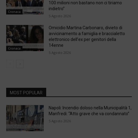
100 milioni non bastano non ci tiriamo
indietro”
Cronaca
5 Agosto 2026
Omicidio Martina Carbonaro, divieto di
avvicinamento a famiglia e braccialetto
elettronico dell’ex per genitori della
14enne
Cronaca
5 Agosto 2026
MOST POPULAR
Napoli: Incendio doloso nella Municipalità 1,
Manfredi: “Atto grave che va condannato”
5 Agosto 2026