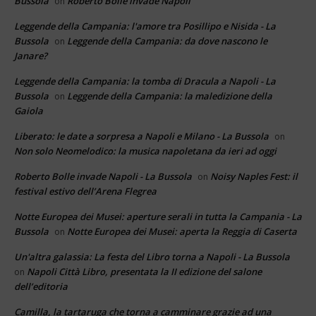
Bussola
Roberto Bolle invade Napoli
on
Leggende della Campania: l'amore tra Posillipo e Nisida - La
Bussola
Leggende della Campania: da dove nascono le
on
Janare?
Leggende della Campania: la tomba di Dracula a Napoli - La
Bussola
Leggende della Campania: la maledizione della
on
Gaiola
Liberato: le date a sorpresa a Napoli e Milano - La Bussola
on
Non solo Neomelodico: la musica napoletana da ieri ad oggi
Roberto Bolle invade Napoli - La Bussola
Noisy Naples Fest: il
on
festival estivo dell’Arena Flegrea
Notte Europea dei Musei: aperture serali in tutta la Campania - La
Bussola
Notte Europea dei Musei: aperta la Reggia di Caserta
on
Un'altra galassia: La festa del Libro torna a Napoli - La Bussola
Napoli Città Libro, presentata la II edizione del salone
on
dell’editoria
Camilla, la tartaruga che torna a camminare grazie ad una