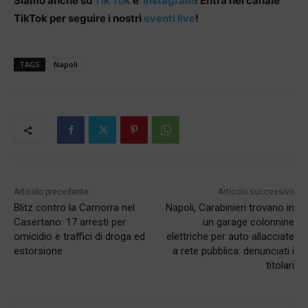
Siamo anche su
Tik Tok
e
Instagram
! Entra nel canale
TikTok per seguire i nostri
eventi live
!
TAGS
Napoli
Articolo precedente
Articolo successivo
Blitz contro la Camorra nel
Napoli, Carabinieri trovano in
Casertano: 17 arresti per
un garage colonnine
omicidio e traffici di droga ed
elettriche per auto allacciate
estorsione
a rete pubblica: denunciati i
titolari