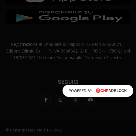
Registrazione al Tribunale di Napoli n. 18 del 18/03/2021 |
Editore Edimio S.r.l. | P. IVA 09668421218 | ROC n. 1780/21 del
18/03/2021 Direttore Responsabile: Domenico Silvestre
SEGUICI
POWERED BY
© Copyright LaBussola TV - 2022