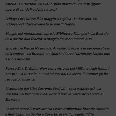
rotella - La Bussola
Giallo sulla morte di una testuggine:
on
opera di vandali o della natura?
Fridays For Future: il 24 maggio si replica - La Bussola
on
FridaysForFuture invade le strade di Napoli
Maggio dei monumenti: apre la Biblioteca Filangieri - La Bussola
Il diritto alla felicità: il maggio dei monumenti 2019
on
Sparatoria Piazza Nazionale: Arrestati il Killer e la persona che lo
nascondeva - La Bussola
Spari a Piazza Nazionale: Noemi non
on
è fuori pericolo
Revoca Siri, Di Maio:"Non è una vittoria del M5S ma degli italiani
onesti" - La Bussola
Siri è fuori dal Governo. Il Premier gli ha
on
revocato l’incarico
Ricomincio dai Libri Sorrento Festival – cosa è successo? - La
Bussola
Ricomincio dai libri: il festival letterario arriva a
on
Sorrento
Caserta: nasce l'Osservatorio Civico Ambientale litorale Domitio
e Regi Lagni
Svolta a Caserta: al via il progetto “Vita
on