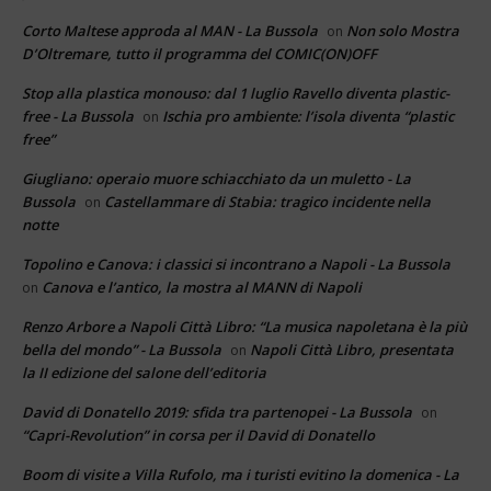
Corto Maltese approda al MAN - La Bussola
Non solo Mostra
on
D’Oltremare, tutto il programma del COMIC(ON)OFF
Stop alla plastica monouso: dal 1 luglio Ravello diventa plastic-
free - La Bussola
Ischia pro ambiente: l’isola diventa “plastic
on
free”
Giugliano: operaio muore schiacchiato da un muletto - La
Bussola
Castellammare di Stabia: tragico incidente nella
on
notte
Topolino e Canova: i classici si incontrano a Napoli - La Bussola
Canova e l’antico, la mostra al MANN di Napoli
on
Renzo Arbore a Napoli Città Libro: “La musica napoletana è la più
bella del mondo” - La Bussola
Napoli Città Libro, presentata
on
la II edizione del salone dell’editoria
David di Donatello 2019: sfida tra partenopei - La Bussola
on
“Capri-Revolution” in corsa per il David di Donatello
Boom di visite a Villa Rufolo, ma i turisti evitino la domenica - La