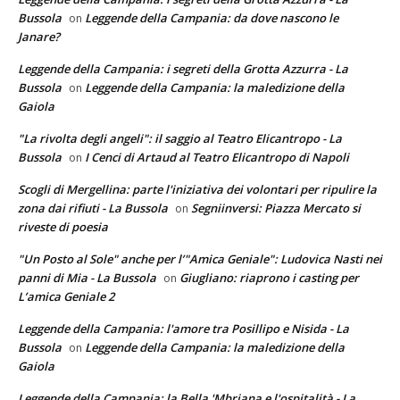
Bussola
Leggende della Campania: da dove nascono le
on
Janare?
Leggende della Campania: i segreti della Grotta Azzurra - La
Bussola
Leggende della Campania: la maledizione della
on
Gaiola
"La rivolta degli angeli": il saggio al Teatro Elicantropo - La
Bussola
I Cenci di Artaud al Teatro Elicantropo di Napoli
on
Scogli di Mergellina: parte l'iniziativa dei volontari per ripulire la
zona dai rifiuti - La Bussola
Segniinversi: Piazza Mercato si
on
riveste di poesia
"Un Posto al Sole" anche per l’"Amica Geniale": Ludovica Nasti nei
panni di Mia - La Bussola
Giugliano: riaprono i casting per
on
L’amica Geniale 2
Leggende della Campania: l'amore tra Posillipo e Nisida - La
Bussola
Leggende della Campania: la maledizione della
on
Gaiola
Leggende della Campania: la Bella 'Mbriana e l'ospitalità - La