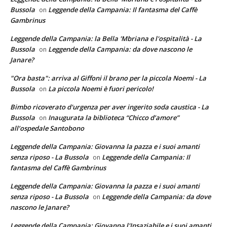
Bussola
Leggende della Campania: Il fantasma del Caffè
on
Gambrinus
Leggende della Campania: la Bella 'Mbriana e l'ospitalità - La
Bussola
Leggende della Campania: da dove nascono le
on
Janare?
"Ora basta": arriva al Giffoni il brano per la piccola Noemi - La
Bussola
La piccola Noemi è fuori pericolo!
on
Bimbo ricoverato d'urgenza per aver ingerito soda caustica - La
Bussola
Inaugurata la biblioteca “Chicco d’amore”
on
all’ospedale Santobono
Leggende della Campania: Giovanna la pazza e i suoi amanti
senza riposo - La Bussola
Leggende della Campania: Il
on
fantasma del Caffè Gambrinus
Leggende della Campania: Giovanna la pazza e i suoi amanti
senza riposo - La Bussola
Leggende della Campania: da dove
on
nascono le Janare?
Leggende della Campania: Giovanna l'Insaziabile e i suoi amanti