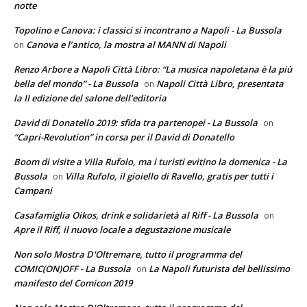
notte
Topolino e Canova: i classici si incontrano a Napoli - La Bussola
Canova e l’antico, la mostra al MANN di Napoli
on
Renzo Arbore a Napoli Città Libro: “La musica napoletana è la più
bella del mondo” - La Bussola
Napoli Città Libro, presentata
on
la II edizione del salone dell’editoria
David di Donatello 2019: sfida tra partenopei - La Bussola
on
“Capri-Revolution” in corsa per il David di Donatello
Boom di visite a Villa Rufolo, ma i turisti evitino la domenica - La
Bussola
Villa Rufolo, il gioiello di Ravello, gratis per tutti i
on
Campani
Casafamiglia Oikos, drink e solidarietà al Riff - La Bussola
on
Apre il Riff, il nuovo locale a degustazione musicale
Non solo Mostra D'Oltremare, tutto il programma del
COMIC(ON)OFF - La Bussola
La Napoli futurista del bellissimo
on
manifesto del Comicon 2019