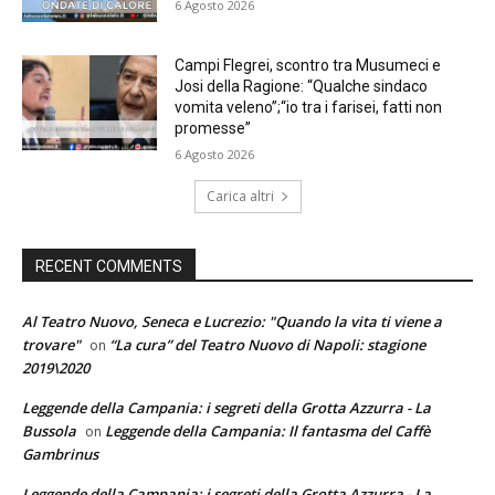
6 Agosto 2026
Campi Flegrei, scontro tra Musumeci e
Josi della Ragione: “Qualche sindaco
vomita veleno”;“io tra i farisei, fatti non
promesse”
6 Agosto 2026
Carica altri
RECENT COMMENTS
Al Teatro Nuovo, Seneca e Lucrezio: "Quando la vita ti viene a
trovare"
“La cura” del Teatro Nuovo di Napoli: stagione
on
2019\2020
Leggende della Campania: i segreti della Grotta Azzurra - La
Bussola
Leggende della Campania: Il fantasma del Caffè
on
Gambrinus
Leggende della Campania: i segreti della Grotta Azzurra - La