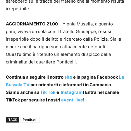
sarebbero sulle tracce del fratello che al momento risulta
irreperibile.
AGGIORNAMENTO 21.00
– Ylenia Musella, a quanto
pare, viveva da sola con il fratello Giuseppe, resosi
irreperibile dopo il delitto e ricercato dalla Polizia. Sia la
madre che il patrigno sono attualmente detenuti.
Quest’ultimo è ritenuto un elemento di spicco della
criminalità del quartiere Ponticelli.
Continua a seguire il nostro
sito
e la pagina Facebook
La
Bussola TV
per orientarti e informarti in Campania.
Siamo anche su
Tik Tok
e
Instagram
! Entra nel canale
TikTok per seguire i nostri
eventi live
!
TAGS
Ponticelli