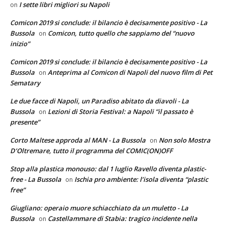
I sette libri migliori su Napoli
on
Comicon 2019 si conclude: il bilancio è decisamente positivo - La
Bussola
Comicon, tutto quello che sappiamo del “nuovo
on
inizio”
Comicon 2019 si conclude: il bilancio è decisamente positivo - La
Bussola
Anteprima al Comicon di Napoli del nuovo film di Pet
on
Sematary
Le due facce di Napoli, un Paradiso abitato da diavoli - La
Bussola
Lezioni di Storia Festival: a Napoli “il passato è
on
presente”
Corto Maltese approda al MAN - La Bussola
Non solo Mostra
on
D’Oltremare, tutto il programma del COMIC(ON)OFF
Stop alla plastica monouso: dal 1 luglio Ravello diventa plastic-
free - La Bussola
Ischia pro ambiente: l’isola diventa “plastic
on
free”
Giugliano: operaio muore schiacchiato da un muletto - La
Bussola
Castellammare di Stabia: tragico incidente nella
on