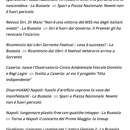
nascondeva - La Bussola
Spari a Piazza Nazionale: Noemi non
on
è fuori pericolo
Revoca Siri, Di Maio:"Non è una vittoria del M5S ma degli italiani
onesti" - La Bussola
Siri è fuori dal Governo. Il Premier gli ha
on
revocato l’incarico
Ricomincio dai Libri Sorrento Festival – cosa è successo? - La
Bussola
Ricomincio dai libri: il festival letterario arriva a
on
Sorrento
Caserta: nasce l'Osservatorio Civico Ambientale litorale Domitio
e Regi Lagni
Svolta a Caserta: al via il progetto “Vita
on
Indipendente”
DisarmiAMO Napoli: fuochi d'artificio coprono la voce dei
manifestanti - La Bussola
Spari a Piazza Nazionale: Noemi
on
non è fuori pericolo
Napoli: lungomare plastic-free con qualche intoppo - La Bussola
Torna a Napoli il concerto del Primo Maggio: la lineup
on
Giugliano: riaprono i casting per L'amica Geniale 2 - La Bussola