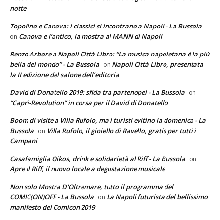
notte
Topolino e Canova: i classici si incontrano a Napoli - La Bussola
Canova e l’antico, la mostra al MANN di Napoli
on
Renzo Arbore a Napoli Città Libro: “La musica napoletana è la più
bella del mondo” - La Bussola
Napoli Città Libro, presentata
on
la II edizione del salone dell’editoria
David di Donatello 2019: sfida tra partenopei - La Bussola
on
“Capri-Revolution” in corsa per il David di Donatello
Boom di visite a Villa Rufolo, ma i turisti evitino la domenica - La
Bussola
Villa Rufolo, il gioiello di Ravello, gratis per tutti i
on
Campani
Casafamiglia Oikos, drink e solidarietà al Riff - La Bussola
on
Apre il Riff, il nuovo locale a degustazione musicale
Non solo Mostra D'Oltremare, tutto il programma del
COMIC(ON)OFF - La Bussola
La Napoli futurista del bellissimo
on
manifesto del Comicon 2019