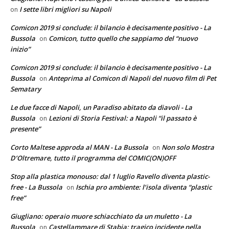
I sette libri migliori su Napoli
on
Comicon 2019 si conclude: il bilancio è decisamente positivo - La
Bussola
Comicon, tutto quello che sappiamo del “nuovo
on
inizio”
Comicon 2019 si conclude: il bilancio è decisamente positivo - La
Bussola
Anteprima al Comicon di Napoli del nuovo film di Pet
on
Sematary
Le due facce di Napoli, un Paradiso abitato da diavoli - La
Bussola
Lezioni di Storia Festival: a Napoli “il passato è
on
presente”
Corto Maltese approda al MAN - La Bussola
Non solo Mostra
on
D’Oltremare, tutto il programma del COMIC(ON)OFF
Stop alla plastica monouso: dal 1 luglio Ravello diventa plastic-
free - La Bussola
Ischia pro ambiente: l’isola diventa “plastic
on
free”
Giugliano: operaio muore schiacchiato da un muletto - La
Bussola
Castellammare di Stabia: tragico incidente nella
on