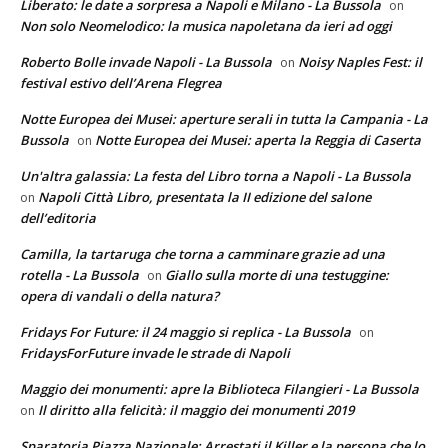
Liberato: le date a sorpresa a Napoli e Milano - La Bussola
on
Non solo Neomelodico: la musica napoletana da ieri ad oggi
Roberto Bolle invade Napoli - La Bussola
Noisy Naples Fest: il
on
festival estivo dell’Arena Flegrea
Notte Europea dei Musei: aperture serali in tutta la Campania - La
Bussola
Notte Europea dei Musei: aperta la Reggia di Caserta
on
Un'altra galassia: La festa del Libro torna a Napoli - La Bussola
Napoli Città Libro, presentata la II edizione del salone
on
dell’editoria
Camilla, la tartaruga che torna a camminare grazie ad una
rotella - La Bussola
Giallo sulla morte di una testuggine:
on
opera di vandali o della natura?
Fridays For Future: il 24 maggio si replica - La Bussola
on
FridaysForFuture invade le strade di Napoli
Maggio dei monumenti: apre la Biblioteca Filangieri - La Bussola
Il diritto alla felicità: il maggio dei monumenti 2019
on
Sparatoria Piazza Nazionale: Arrestati il Killer e la persona che lo