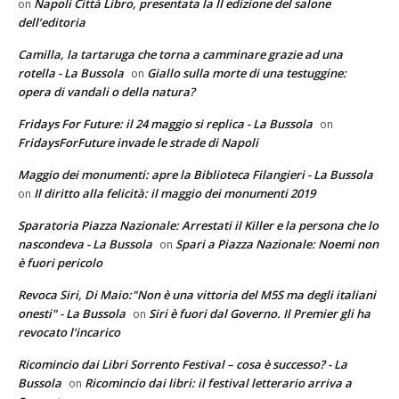
Napoli Città Libro, presentata la II edizione del salone
on
dell’editoria
Camilla, la tartaruga che torna a camminare grazie ad una
rotella - La Bussola
Giallo sulla morte di una testuggine:
on
opera di vandali o della natura?
Fridays For Future: il 24 maggio si replica - La Bussola
on
FridaysForFuture invade le strade di Napoli
Maggio dei monumenti: apre la Biblioteca Filangieri - La Bussola
Il diritto alla felicità: il maggio dei monumenti 2019
on
Sparatoria Piazza Nazionale: Arrestati il Killer e la persona che lo
nascondeva - La Bussola
Spari a Piazza Nazionale: Noemi non
on
è fuori pericolo
Revoca Siri, Di Maio:"Non è una vittoria del M5S ma degli italiani
onesti" - La Bussola
Siri è fuori dal Governo. Il Premier gli ha
on
revocato l’incarico
Ricomincio dai Libri Sorrento Festival – cosa è successo? - La
Bussola
Ricomincio dai libri: il festival letterario arriva a
on