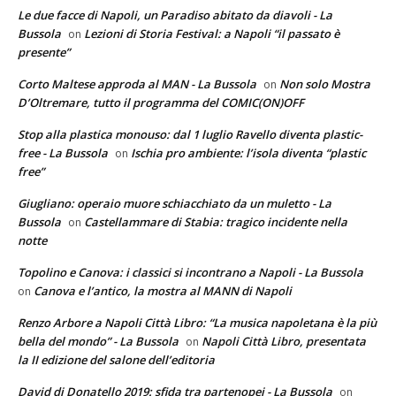
Le due facce di Napoli, un Paradiso abitato da diavoli - La
Bussola
Lezioni di Storia Festival: a Napoli “il passato è
on
presente”
Corto Maltese approda al MAN - La Bussola
Non solo Mostra
on
D’Oltremare, tutto il programma del COMIC(ON)OFF
Stop alla plastica monouso: dal 1 luglio Ravello diventa plastic-
free - La Bussola
Ischia pro ambiente: l’isola diventa “plastic
on
free”
Giugliano: operaio muore schiacchiato da un muletto - La
Bussola
Castellammare di Stabia: tragico incidente nella
on
notte
Topolino e Canova: i classici si incontrano a Napoli - La Bussola
Canova e l’antico, la mostra al MANN di Napoli
on
Renzo Arbore a Napoli Città Libro: “La musica napoletana è la più
bella del mondo” - La Bussola
Napoli Città Libro, presentata
on
la II edizione del salone dell’editoria
David di Donatello 2019: sfida tra partenopei - La Bussola
on