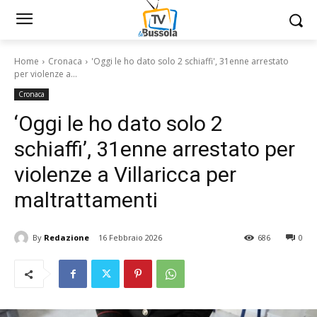
Home
Cronaca
'Oggi le ho dato solo 2 schiaffi', 31enne arrestato
per violenze a...
Cronaca
‘Oggi le ho dato solo 2
schiaffi’, 31enne arrestato per
violenze a Villaricca per
maltrattamenti
By
Redazione
16 Febbraio 2026
686
0