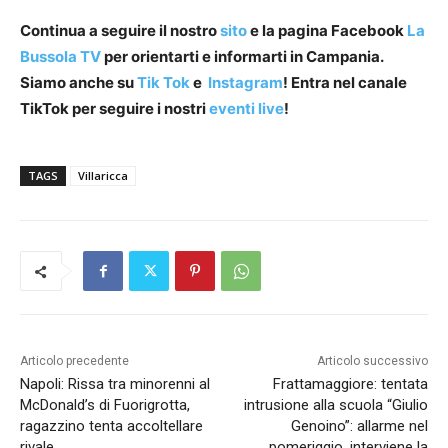
Continua a seguire il nostro
sito
e la pagina Facebook
La
Bussola TV
per orientarti e informarti in Campania.
Siamo anche su
Tik Tok
e
Instagram
! Entra nel canale
TikTok per seguire i nostri
eventi live
!
TAGS
Villaricca
Articolo precedente
Articolo successivo
Napoli: Rissa tra minorenni al
Frattamaggiore: tentata
McDonald’s di Fuorigrotta,
intrusione alla scuola “Giulio
ragazzino tenta accoltellare
Genoino”: allarme nel
rivale
pomeriggio, interviene la