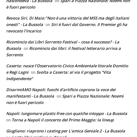
nascondeva - La Bussola
Spari a Piazza Nazionale: Noemi non
on
è fuori pericolo
Revoca Siri, Di Maio:"Non è una vittoria del M5S ma degli italiani
onesti" - La Bussola
Siri è fuori dal Governo. Il Premier gli ha
on
revocato l’incarico
Ricomincio dai Libri Sorrento Festival – cosa è successo? - La
Bussola
Ricomincio dai libri: il festival letterario arriva a
on
Sorrento
Caserta: nasce l'Osservatorio Civico Ambientale litorale Domitio
e Regi Lagni
Svolta a Caserta: al via il progetto “Vita
on
Indipendente”
DisarmiAMO Napoli: fuochi d'artificio coprono la voce dei
manifestanti - La Bussola
Spari a Piazza Nazionale: Noemi
on
non è fuori pericolo
Napoli: lungomare plastic-free con qualche intoppo - La Bussola
Torna a Napoli il concerto del Primo Maggio: la lineup
on
Giugliano: riaprono i casting per L'amica Geniale 2 - La Bussola