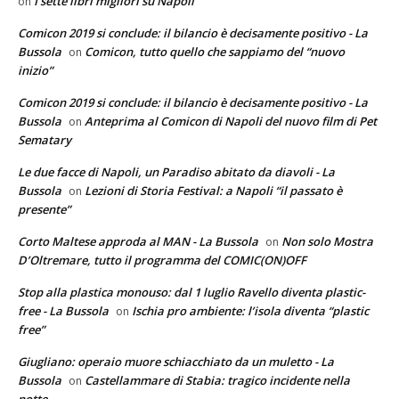
I sette libri migliori su Napoli
on
Comicon 2019 si conclude: il bilancio è decisamente positivo - La
Bussola
Comicon, tutto quello che sappiamo del “nuovo
on
inizio”
Comicon 2019 si conclude: il bilancio è decisamente positivo - La
Bussola
Anteprima al Comicon di Napoli del nuovo film di Pet
on
Sematary
Le due facce di Napoli, un Paradiso abitato da diavoli - La
Bussola
Lezioni di Storia Festival: a Napoli “il passato è
on
presente”
Corto Maltese approda al MAN - La Bussola
Non solo Mostra
on
D’Oltremare, tutto il programma del COMIC(ON)OFF
Stop alla plastica monouso: dal 1 luglio Ravello diventa plastic-
free - La Bussola
Ischia pro ambiente: l’isola diventa “plastic
on
free”
Giugliano: operaio muore schiacchiato da un muletto - La
Bussola
Castellammare di Stabia: tragico incidente nella
on