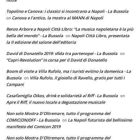
notte
Topolino e Canova: i classici si incontrano a Napoli - La Bussola
Canova e l’antico, la mostra al MANN di Napoli
on
Renzo Arbore a Napoli Città Libro: “La musica napoletana è la più
bella del mondo” - La Bussola
Napoli Città Libro, presentata
on
la II edizione del salone dell’editoria
David di Donatello 2019: sfida tra partenopei - La Bussola
on
“Capri-Revolution” in corsa per il David di Donatello
Boom di visite a Villa Rufolo, ma i turisti evitino la domenica - La
Bussola
Villa Rufolo, il gioiello di Ravello, gratis per tutti i
on
Campani
Casafamiglia Oikos, drink e solidarietà al Riff - La Bussola
on
Apre il Riff, il nuovo locale a degustazione musicale
Non solo Mostra D'Oltremare, tutto il programma del
COMIC(ON)OFF - La Bussola
La Napoli futurista del bellissimo
on
manifesto del Comicon 2019
Non solo Mostra D'Oltremare, tutto il programma del