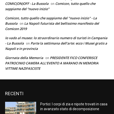
COMIC(ON)OFF - La Bussola
Comicon, tutto quello che
on
sappiamo del “nuovo inizio”
Comicon, tutto quello che sappiamo del "nuovo inizio" - La
Bussola
La Napoli futurista del bellissimo manifesto del
on
Comicon 2019
Io vado al museo: lo straordinario numero di turisti in Campania
- La Bussola
Parte la settimana dell’arte: ecco i Musei gratis a
on
Napoli e in provincia
Giornata della Memoria
PRESIDENTE FICO CONFERISCE
on
PATROCINIO CAMERA ALL’EVENTO A MARANO IN MEMORIA
VITTIME NAZIFASCISTE
RECENTI
Portici: I corpi di zia e nipote trovati in casa
in avanzato stato di decomposizione