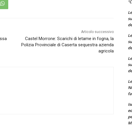
“C
Le
su
de
Articolo successivo
Le
essa
Castel Morrone: Scarichi di letame in fogna, la
su
Polizia Provinciale di Caserta sequestra azienda
de
agricola
Le
su
de
Le
Ni
fa
Is
ed
pe
M