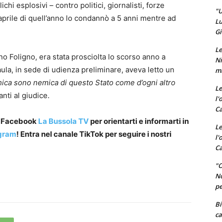
lichi esplosivi – contro politici, giornalisti, forze
"U
d aprile di quell’anno lo condannò a 5 anni mentre ad
Lu
Gi
Le
no Foligno, era stata prosciolta lo scorso anno a
Ni
 aula, in sede di udienza preliminare, aveva letto un
ma
ca sono nemica di questo Stato come d’ogni altro
Le
nti al giudice.
l'
Ca
a Facebook
La Bussola TV
per orientarti e informarti in
Le
gram
! Entra nel canale TikTok per seguire i nostri
l'
Ca
"O
No
pe
Bi
ca