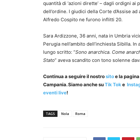
quantità di ‘azioni dirette’ – dagli ordigni ai p
dell’ordine. I giudici della Corte d’Assise a
Alfredo Cospito ne furono inflitti 20.
Sara Ardizzone, 36 anni, nata in Umbria vici
Perugia nell’ambito dell’inchiesta Sibilla. In
lungo scritto: “
Sono anarchica. Come anarchi
Stato
” aveva scandito con tono solenne dava
Continua a seguire il nostro
sito
e la pagin
Campania. Siamo anche su
Tik Tok
e
Insta
eventi live
!
TAGS
Nola
Roma