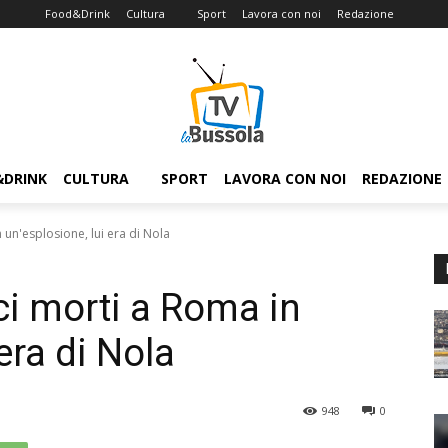
Food&Drink
Cultura
Sport
Lavora con noi
Redazione
&DRINK
CULTURA
SPORT
LAVORA CON NOI
REDAZIONE
 un'esplosione, lui era di Nola
ci morti a Roma in
era di Nola
948
0