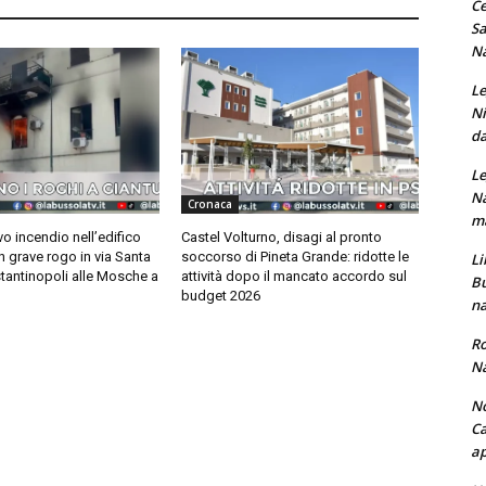
Ce
Sa
Na
Le
Ni
da
Le
Na
Cronaca
ma
o incendio nell’edifico
Castel Volturno, disagi al pronto
n grave rogo in via Santa
soccorso di Pineta Grande: ridotte le
Li
tantinopoli alle Mosche a
attività dopo il mancato accordo sul
Bu
budget 2026
na
Ro
Na
No
Ca
ap