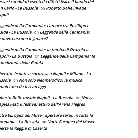
rcasi candidati esenti da difetti fisici: il bando del
n Carlo - La Bussola
Roberto Bolle invade
on
poli
ggende della Campania: l'amore tra Posillipo e
sida - La Bussola
Leggende della Campania:
on
 dove nascono le Janare?
ggende della Campania: la tomba di Dracula a
poli - La Bussola
Leggende della Campania: la
on
ledizione della Gaiola
berato: le date a sorpresa a Napoli e Milano - La
ssola
Non solo Neomelodico: la musica
on
poletana da ieri ad oggi
berto Bolle invade Napoli - La Bussola
Noisy
on
ples Fest: il festival estivo dell’Arena Flegrea
tte Europea dei Musei: aperture serali in tutta la
mpania - La Bussola
Notte Europea dei Musei:
on
erta la Reggia di Caserta