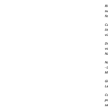
Ri
su
fe
Ca
li
vi
Di
vo
Na
Na
- 
Ma
Gi
La
Co
po
sa