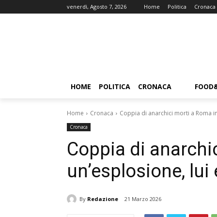
venerdì, Agosto 7, 2026
Home
Politica
Cronaca
HOME
POLITICA
CRONACA
FOOD
Home
Cronaca
Coppia di anarchici morti a Roma in
Cronaca
Coppia di anarchi
un’esplosione, lui 
By
Redazione
21 Marzo 2026