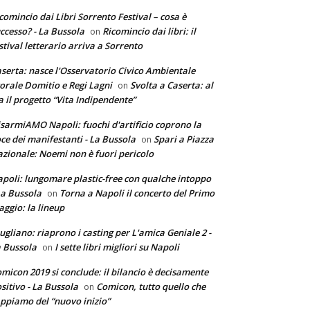
comincio dai Libri Sorrento Festival – cosa è
ccesso? - La Bussola
Ricomincio dai libri: il
on
stival letterario arriva a Sorrento
serta: nasce l'Osservatorio Civico Ambientale
torale Domitio e Regi Lagni
Svolta a Caserta: al
on
a il progetto “Vita Indipendente”
sarmiAMO Napoli: fuochi d'artificio coprono la
ce dei manifestanti - La Bussola
Spari a Piazza
on
zionale: Noemi non è fuori pericolo
poli: lungomare plastic-free con qualche intoppo
La Bussola
Torna a Napoli il concerto del Primo
on
ggio: la lineup
ugliano: riaprono i casting per L'amica Geniale 2 -
 Bussola
I sette libri migliori su Napoli
on
micon 2019 si conclude: il bilancio è decisamente
sitivo - La Bussola
Comicon, tutto quello che
on
ppiamo del “nuovo inizio”