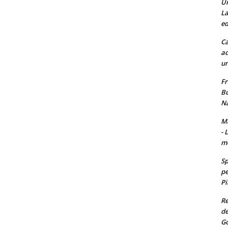
Un
La
ed
Ca
ad
un
Fr
Bu
Na
Ma
- 
m
Sp
pe
Pi
Re
de
Go