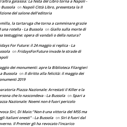
'altra galassia: La festa del Libro torna a Napoli -
 Bussola
Napoli Città Libro, presentata la II
on
izione del salone dell’editoria
milla, la tartaruga che torna a camminare grazie
 una rotella - La Bussola
Giallo sulla morte di
on
a testuggine: opera di vandali o della natura?
idays For Future: il 24 maggio si replica - La
ssola
FridaysForFuture invade le strade di
on
poli
ggio dei monumenti: apre la Biblioteca Filangieri
La Bussola
Il diritto alla felicità: il maggio dei
on
onumenti 2019
aratoria Piazza Nazionale: Arrestati il Killer e la
rsona che lo nascondeva - La Bussola
Spari a
on
azza Nazionale: Noemi non è fuori pericolo
voca Siri, Di Maio:"Non è una vittoria del M5S ma
gli italiani onesti" - La Bussola
Siri è fuori dal
on
verno. Il Premier gli ha revocato l’incarico