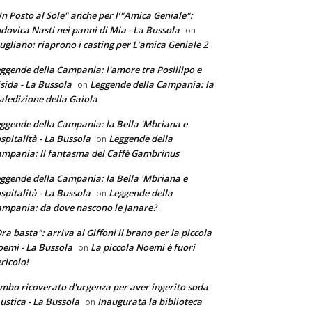
n Posto al Sole" anche per l’"Amica Geniale":
dovica Nasti nei panni di Mia - La Bussola
on
ugliano: riaprono i casting per L’amica Geniale 2
ggende della Campania: l'amore tra Posillipo e
sida - La Bussola
Leggende della Campania: la
on
ledizione della Gaiola
ggende della Campania: la Bella 'Mbriana e
ospitalità - La Bussola
Leggende della
on
mpania: Il fantasma del Caffè Gambrinus
ggende della Campania: la Bella 'Mbriana e
ospitalità - La Bussola
Leggende della
on
mpania: da dove nascono le Janare?
ra basta": arriva al Giffoni il brano per la piccola
emi - La Bussola
La piccola Noemi è fuori
on
ricolo!
mbo ricoverato d'urgenza per aver ingerito soda
ustica - La Bussola
Inaugurata la biblioteca
on