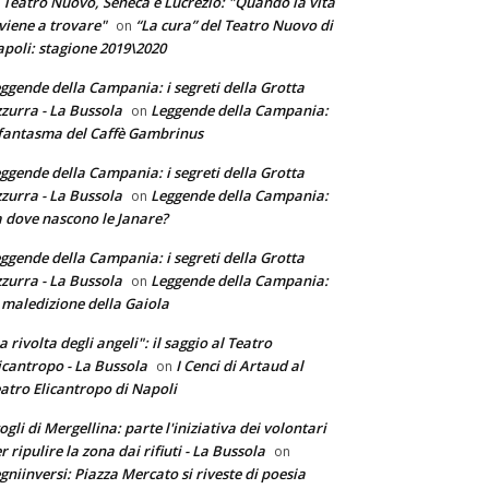
 Teatro Nuovo, Seneca e Lucrezio: "Quando la vita
 viene a trovare"
“La cura” del Teatro Nuovo di
on
poli: stagione 2019\2020
ggende della Campania: i segreti della Grotta
zurra - La Bussola
Leggende della Campania:
on
 fantasma del Caffè Gambrinus
ggende della Campania: i segreti della Grotta
zurra - La Bussola
Leggende della Campania:
on
 dove nascono le Janare?
ggende della Campania: i segreti della Grotta
zurra - La Bussola
Leggende della Campania:
on
 maledizione della Gaiola
a rivolta degli angeli": il saggio al Teatro
icantropo - La Bussola
I Cenci di Artaud al
on
atro Elicantropo di Napoli
ogli di Mergellina: parte l'iniziativa dei volontari
r ripulire la zona dai rifiuti - La Bussola
on
gniinversi: Piazza Mercato si riveste di poesia