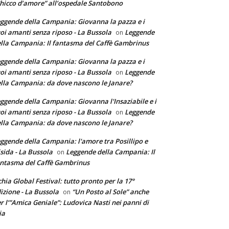
hicco d’amore” all’ospedale Santobono
ggende della Campania: Giovanna la pazza e i
oi amanti senza riposo - La Bussola
Leggende
on
lla Campania: Il fantasma del Caffè Gambrinus
ggende della Campania: Giovanna la pazza e i
oi amanti senza riposo - La Bussola
Leggende
on
lla Campania: da dove nascono le Janare?
ggende della Campania: Giovanna l'Insaziabile e i
oi amanti senza riposo - La Bussola
Leggende
on
lla Campania: da dove nascono le Janare?
ggende della Campania: l'amore tra Posillipo e
sida - La Bussola
Leggende della Campania: Il
on
ntasma del Caffè Gambrinus
chia Global Festival: tutto pronto per la 17°
izione - La Bussola
“Un Posto al Sole” anche
on
r l’”Amica Geniale”: Ludovica Nasti nei panni di
ia