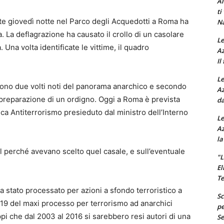
Al
ti
e giovedì notte nel Parco degli Acquedotti a Roma ha
Na
 La deflagrazione ha causato il crollo di un casolare
Le
Una volta identificate le vittime, il quadro
Az
Il
Le
ono due volti noti del panorama anarchico e secondo
Az
a preparazione di un ordigno. Oggi a Roma è prevista
da
ica Antiterrorismo presieduto dal ministro dell’Interno
Le
Az
la
sul perché avevano scelto quel casale, e sull’eventuale
"L
El
Te
 stato processato per azioni a sfondo terroristico a
Sc
19 del maxi processo per terrorismo ad anarchici
pe
uppi che dal 2003 al 2016 si sarebbero resi autori di una
Se