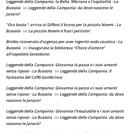
Leggende della Campania: la Bella 'Mbriana e l'ospitalità - La
Bussola
Leggende della Campania: da dove nascono le
on
Janare?
"Ora basta": arriva al Giffoni il brano per la piccola Noemi - La
Bussola
La piccola Noemi è fuori pericolo!
on
Bimbo ricoverato d'urgenza per aver ingerito soda caustica - La
Bussola
Inaugurata la biblioteca “Chicco d’amore”
on
all’ospedale Santobono
Leggende della Campania: Giovanna la pazza e i suoi amanti
senza riposo - La Bussola
Leggende della Campania: Il
on
fantasma del Caffè Gambrinus
Leggende della Campania: Giovanna la pazza e i suoi amanti
senza riposo - La Bussola
Leggende della Campania: da dove
on
nascono le Janare?
Leggende della Campania: Giovanna l'Insaziabile e i suoi amanti
senza riposo - La Bussola
Leggende della Campania: da dove
on
nascono le Janare?