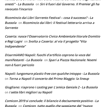
onesti" - La Bussola
Siri è fuori dal Governo. Il Premier gli ha
on
revocato l’incarico
Ricomincio dai Libri Sorrento Festival – cosa è successo? - La
Bussola
Ricomincio dai libri: il festival letterario arriva a
on
Sorrento
Caserta: nasce l'Osservatorio Civico Ambientale litorale Domitio
e Regi Lagni
Svolta a Caserta: al via il progetto “Vita
on
Indipendente”
DisarmiAMO Napoli: fuochi d'artificio coprono la voce dei
manifestanti - La Bussola
Spari a Piazza Nazionale: Noemi
on
non è fuori pericolo
Napoli: lungomare plastic-free con qualche intoppo - La Bussola
Torna a Napoli il concerto del Primo Maggio: la lineup
on
Giugliano: riaprono i casting per L'amica Geniale 2 - La Bussola
I sette libri migliori su Napoli
on
Comicon 2019 si conclude: il bilancio è decisamente positivo - La
Bussola
Comicon, tutto quello che sappiamo del “nuovo
on