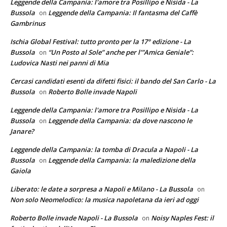
Leggende della Campania: l'amore tra Posillipo e Nisida - La
Bussola
Leggende della Campania: Il fantasma del Caffè
on
Gambrinus
Ischia Global Festival: tutto pronto per la 17° edizione - La
Bussola
“Un Posto al Sole” anche per l’”Amica Geniale”:
on
Ludovica Nasti nei panni di Mia
Cercasi candidati esenti da difetti fisici: il bando del San Carlo - La
Bussola
Roberto Bolle invade Napoli
on
Leggende della Campania: l'amore tra Posillipo e Nisida - La
Bussola
Leggende della Campania: da dove nascono le
on
Janare?
Leggende della Campania: la tomba di Dracula a Napoli - La
Bussola
Leggende della Campania: la maledizione della
on
Gaiola
Liberato: le date a sorpresa a Napoli e Milano - La Bussola
on
Non solo Neomelodico: la musica napoletana da ieri ad oggi
Roberto Bolle invade Napoli - La Bussola
Noisy Naples Fest: il
on