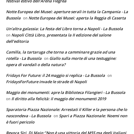
festival estivo dell’Arena Flegrea
Notte Europea dei Musei: aperture serali in tutta la Campania - La
Bussola
Notte Europea dei Musei: aperta la Reggia di Caserta
on
Un'altra galassia: La festa del Libro torna a Napoli - La Bussola
Napoli Città Libro, presentata la II edizione del salone
on
dell’editoria
Camilla, la tartaruga che torna a camminare grazie ad una
rotella - La Bussola
Giallo sulla morte di una testuggine:
on
opera di vandali o della natura?
Fridays For Future: il 24 maggio si replica - La Bussola
on
FridaysForFuture invade le strade di Napoli
Maggio dei monumenti: apre la Biblioteca Filangieri - La Bussola
Il diritto alla felicità: il maggio dei monumenti 2019
on
Sparatoria Piazza Nazionale: Arrestati il Killer e la persona che lo
nascondeva - La Bussola
Spari a Piazza Nazionale: Noemi non
on
è fuori pericolo
Revoca Siri, Di Maio:"Non è una vittoria del M5S ma degli italiani