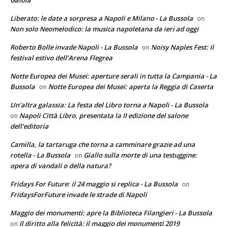
Liberato: le date a sorpresa a Napoli e Milano - La Bussola
on
Non solo Neomelodico: la musica napoletana da ieri ad oggi
Roberto Bolle invade Napoli - La Bussola
Noisy Naples Fest: il
on
festival estivo dell’Arena Flegrea
Notte Europea dei Musei: aperture serali in tutta la Campania - La
Bussola
Notte Europea dei Musei: aperta la Reggia di Caserta
on
Un'altra galassia: La festa del Libro torna a Napoli - La Bussola
Napoli Città Libro, presentata la II edizione del salone
on
dell’editoria
Camilla, la tartaruga che torna a camminare grazie ad una
rotella - La Bussola
Giallo sulla morte di una testuggine:
on
opera di vandali o della natura?
Fridays For Future: il 24 maggio si replica - La Bussola
on
FridaysForFuture invade le strade di Napoli
Maggio dei monumenti: apre la Biblioteca Filangieri - La Bussola
Il diritto alla felicità: il maggio dei monumenti 2019
on