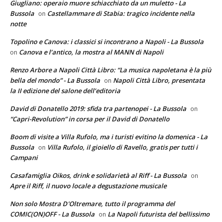
Giugliano: operaio muore schiacchiato da un muletto - La
Bussola
Castellammare di Stabia: tragico incidente nella
on
notte
Topolino e Canova: i classici si incontrano a Napoli - La Bussola
Canova e l’antico, la mostra al MANN di Napoli
on
Renzo Arbore a Napoli Città Libro: “La musica napoletana è la più
bella del mondo” - La Bussola
Napoli Città Libro, presentata
on
la II edizione del salone dell’editoria
David di Donatello 2019: sfida tra partenopei - La Bussola
on
“Capri-Revolution” in corsa per il David di Donatello
Boom di visite a Villa Rufolo, ma i turisti evitino la domenica - La
Bussola
Villa Rufolo, il gioiello di Ravello, gratis per tutti i
on
Campani
Casafamiglia Oikos, drink e solidarietà al Riff - La Bussola
on
Apre il Riff, il nuovo locale a degustazione musicale
Non solo Mostra D'Oltremare, tutto il programma del
COMIC(ON)OFF - La Bussola
La Napoli futurista del bellissimo
on