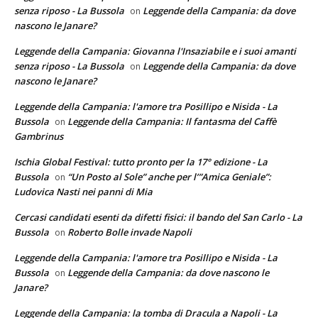
senza riposo - La Bussola
Leggende della Campania: da dove
on
nascono le Janare?
Leggende della Campania: Giovanna l'Insaziabile e i suoi amanti
senza riposo - La Bussola
Leggende della Campania: da dove
on
nascono le Janare?
Leggende della Campania: l'amore tra Posillipo e Nisida - La
Bussola
Leggende della Campania: Il fantasma del Caffè
on
Gambrinus
Ischia Global Festival: tutto pronto per la 17° edizione - La
Bussola
“Un Posto al Sole” anche per l’”Amica Geniale”:
on
Ludovica Nasti nei panni di Mia
Cercasi candidati esenti da difetti fisici: il bando del San Carlo - La
Bussola
Roberto Bolle invade Napoli
on
Leggende della Campania: l'amore tra Posillipo e Nisida - La
Bussola
Leggende della Campania: da dove nascono le
on
Janare?
Leggende della Campania: la tomba di Dracula a Napoli - La