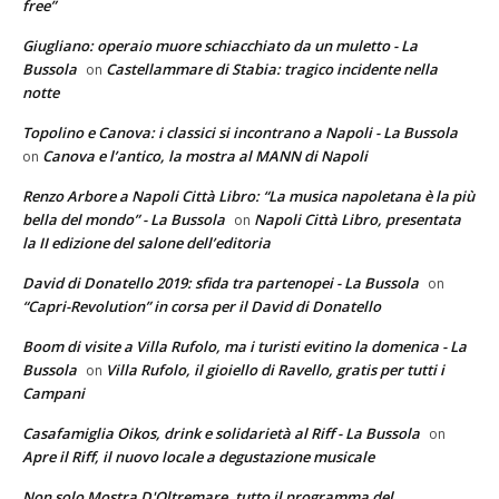
free”
Giugliano: operaio muore schiacchiato da un muletto - La
Bussola
Castellammare di Stabia: tragico incidente nella
on
notte
Topolino e Canova: i classici si incontrano a Napoli - La Bussola
Canova e l’antico, la mostra al MANN di Napoli
on
Renzo Arbore a Napoli Città Libro: “La musica napoletana è la più
bella del mondo” - La Bussola
Napoli Città Libro, presentata
on
la II edizione del salone dell’editoria
David di Donatello 2019: sfida tra partenopei - La Bussola
on
“Capri-Revolution” in corsa per il David di Donatello
Boom di visite a Villa Rufolo, ma i turisti evitino la domenica - La
Bussola
Villa Rufolo, il gioiello di Ravello, gratis per tutti i
on
Campani
Casafamiglia Oikos, drink e solidarietà al Riff - La Bussola
on
Apre il Riff, il nuovo locale a degustazione musicale
Non solo Mostra D'Oltremare, tutto il programma del