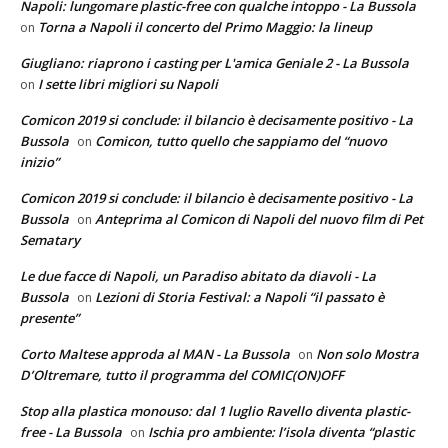
Napoli: lungomare plastic-free con qualche intoppo - La Bussola
Torna a Napoli il concerto del Primo Maggio: la lineup
on
Giugliano: riaprono i casting per L'amica Geniale 2 - La Bussola
I sette libri migliori su Napoli
on
Comicon 2019 si conclude: il bilancio è decisamente positivo - La
Bussola
Comicon, tutto quello che sappiamo del “nuovo
on
inizio”
Comicon 2019 si conclude: il bilancio è decisamente positivo - La
Bussola
Anteprima al Comicon di Napoli del nuovo film di Pet
on
Sematary
Le due facce di Napoli, un Paradiso abitato da diavoli - La
Bussola
Lezioni di Storia Festival: a Napoli “il passato è
on
presente”
Corto Maltese approda al MAN - La Bussola
Non solo Mostra
on
D’Oltremare, tutto il programma del COMIC(ON)OFF
Stop alla plastica monouso: dal 1 luglio Ravello diventa plastic-
free - La Bussola
Ischia pro ambiente: l’isola diventa “plastic
on