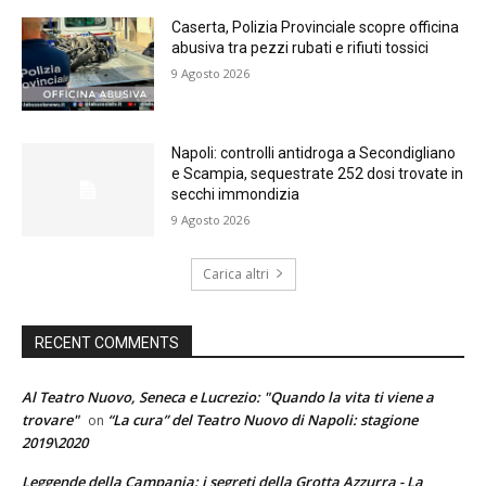
Caserta, Polizia Provinciale scopre officina
abusiva tra pezzi rubati e rifiuti tossici
9 Agosto 2026
Napoli: controlli antidroga a Secondigliano
e Scampia, sequestrate 252 dosi trovate in
secchi immondizia
9 Agosto 2026
Carica altri
RECENT COMMENTS
Al Teatro Nuovo, Seneca e Lucrezio: "Quando la vita ti viene a
trovare"
“La cura” del Teatro Nuovo di Napoli: stagione
on
2019\2020
Leggende della Campania: i segreti della Grotta Azzurra - La