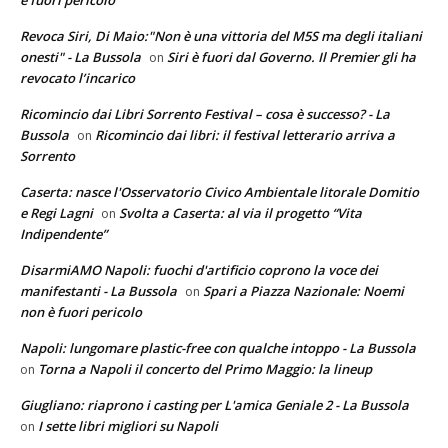
è fuori pericolo
Revoca Siri, Di Maio:"Non è una vittoria del M5S ma degli italiani
onesti" - La Bussola
Siri è fuori dal Governo. Il Premier gli ha
on
revocato l’incarico
Ricomincio dai Libri Sorrento Festival – cosa è successo? - La
Bussola
Ricomincio dai libri: il festival letterario arriva a
on
Sorrento
Caserta: nasce l'Osservatorio Civico Ambientale litorale Domitio
e Regi Lagni
Svolta a Caserta: al via il progetto “Vita
on
Indipendente”
DisarmiAMO Napoli: fuochi d'artificio coprono la voce dei
manifestanti - La Bussola
Spari a Piazza Nazionale: Noemi
on
non è fuori pericolo
Napoli: lungomare plastic-free con qualche intoppo - La Bussola
Torna a Napoli il concerto del Primo Maggio: la lineup
on
Giugliano: riaprono i casting per L'amica Geniale 2 - La Bussola
I sette libri migliori su Napoli
on