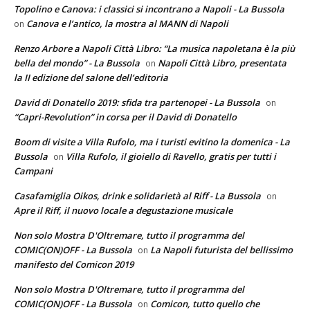
Topolino e Canova: i classici si incontrano a Napoli - La Bussola
Canova e l’antico, la mostra al MANN di Napoli
on
Renzo Arbore a Napoli Città Libro: “La musica napoletana è la più
bella del mondo” - La Bussola
Napoli Città Libro, presentata
on
la II edizione del salone dell’editoria
David di Donatello 2019: sfida tra partenopei - La Bussola
on
“Capri-Revolution” in corsa per il David di Donatello
Boom di visite a Villa Rufolo, ma i turisti evitino la domenica - La
Bussola
Villa Rufolo, il gioiello di Ravello, gratis per tutti i
on
Campani
Casafamiglia Oikos, drink e solidarietà al Riff - La Bussola
on
Apre il Riff, il nuovo locale a degustazione musicale
Non solo Mostra D'Oltremare, tutto il programma del
COMIC(ON)OFF - La Bussola
La Napoli futurista del bellissimo
on
manifesto del Comicon 2019
Non solo Mostra D'Oltremare, tutto il programma del
COMIC(ON)OFF - La Bussola
Comicon, tutto quello che
on