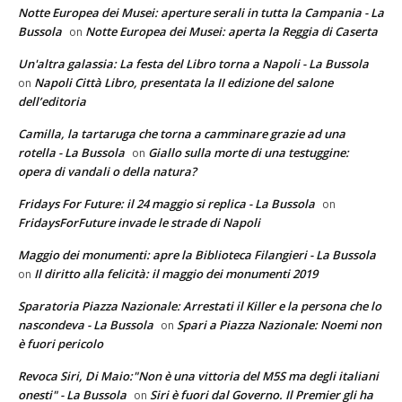
Notte Europea dei Musei: aperture serali in tutta la Campania - La
Bussola
Notte Europea dei Musei: aperta la Reggia di Caserta
on
Un'altra galassia: La festa del Libro torna a Napoli - La Bussola
Napoli Città Libro, presentata la II edizione del salone
on
dell’editoria
Camilla, la tartaruga che torna a camminare grazie ad una
rotella - La Bussola
Giallo sulla morte di una testuggine:
on
opera di vandali o della natura?
Fridays For Future: il 24 maggio si replica - La Bussola
on
FridaysForFuture invade le strade di Napoli
Maggio dei monumenti: apre la Biblioteca Filangieri - La Bussola
Il diritto alla felicità: il maggio dei monumenti 2019
on
Sparatoria Piazza Nazionale: Arrestati il Killer e la persona che lo
nascondeva - La Bussola
Spari a Piazza Nazionale: Noemi non
on
è fuori pericolo
Revoca Siri, Di Maio:"Non è una vittoria del M5S ma degli italiani
onesti" - La Bussola
Siri è fuori dal Governo. Il Premier gli ha
on