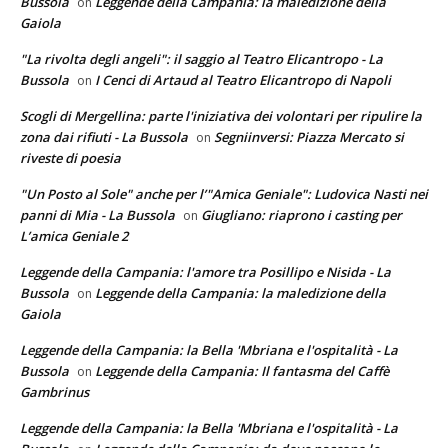
Bussola
Leggende della Campania: la maledizione della
on
Gaiola
"La rivolta degli angeli": il saggio al Teatro Elicantropo - La
Bussola
I Cenci di Artaud al Teatro Elicantropo di Napoli
on
Scogli di Mergellina: parte l'iniziativa dei volontari per ripulire la
zona dai rifiuti - La Bussola
Segniinversi: Piazza Mercato si
on
riveste di poesia
"Un Posto al Sole" anche per l’"Amica Geniale": Ludovica Nasti nei
panni di Mia - La Bussola
Giugliano: riaprono i casting per
on
L’amica Geniale 2
Leggende della Campania: l'amore tra Posillipo e Nisida - La
Bussola
Leggende della Campania: la maledizione della
on
Gaiola
Leggende della Campania: la Bella 'Mbriana e l'ospitalità - La
Bussola
Leggende della Campania: Il fantasma del Caffè
on
Gambrinus
Leggende della Campania: la Bella 'Mbriana e l'ospitalità - La