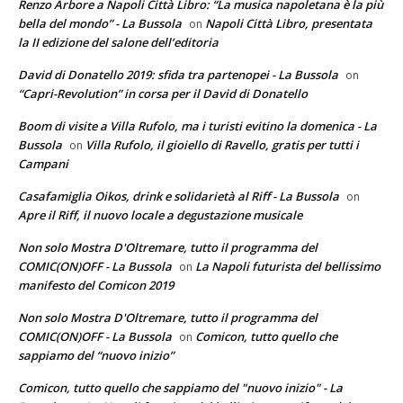
Renzo Arbore a Napoli Città Libro: “La musica napoletana è la più
bella del mondo” - La Bussola
Napoli Città Libro, presentata
on
la II edizione del salone dell’editoria
David di Donatello 2019: sfida tra partenopei - La Bussola
on
“Capri-Revolution” in corsa per il David di Donatello
Boom di visite a Villa Rufolo, ma i turisti evitino la domenica - La
Bussola
Villa Rufolo, il gioiello di Ravello, gratis per tutti i
on
Campani
Casafamiglia Oikos, drink e solidarietà al Riff - La Bussola
on
Apre il Riff, il nuovo locale a degustazione musicale
Non solo Mostra D'Oltremare, tutto il programma del
COMIC(ON)OFF - La Bussola
La Napoli futurista del bellissimo
on
manifesto del Comicon 2019
Non solo Mostra D'Oltremare, tutto il programma del
COMIC(ON)OFF - La Bussola
Comicon, tutto quello che
on
sappiamo del “nuovo inizio”
Comicon, tutto quello che sappiamo del "nuovo inizio" - La