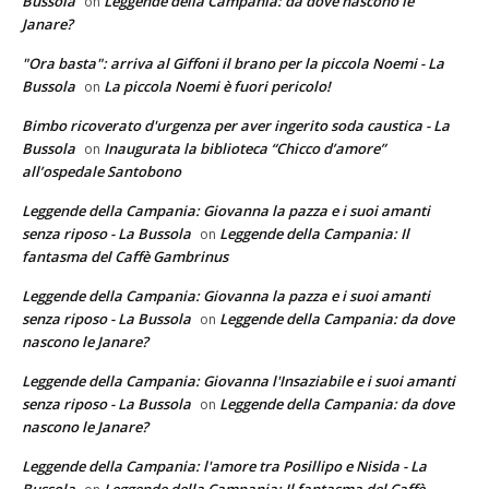
Bussola
Leggende della Campania: da dove nascono le
on
Janare?
"Ora basta": arriva al Giffoni il brano per la piccola Noemi - La
Bussola
La piccola Noemi è fuori pericolo!
on
Bimbo ricoverato d'urgenza per aver ingerito soda caustica - La
Bussola
Inaugurata la biblioteca “Chicco d’amore”
on
all’ospedale Santobono
Leggende della Campania: Giovanna la pazza e i suoi amanti
senza riposo - La Bussola
Leggende della Campania: Il
on
fantasma del Caffè Gambrinus
Leggende della Campania: Giovanna la pazza e i suoi amanti
senza riposo - La Bussola
Leggende della Campania: da dove
on
nascono le Janare?
Leggende della Campania: Giovanna l'Insaziabile e i suoi amanti
senza riposo - La Bussola
Leggende della Campania: da dove
on
nascono le Janare?
Leggende della Campania: l'amore tra Posillipo e Nisida - La