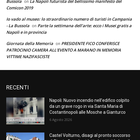
Bussola
La Napoli futurista del bellissimo manifesto del
on
Comicon 2019
Io vado al museo: lo straordinario numero di turisti in Campania
- La Bussola
Parte la settimana dell’arte: ecco i Musei gratis a
on
Napoli e in provincia
Giornata della Memoria
PRESIDENTE FICO CONFERISCE
on
PATROCINIO CAMERA ALL’EVENTO A MARANO IN MEMORIA
VITTIME NAZIFASCISTE
RECENTI
Napoli: Nuovo incendio nell’edifico colpito
da un grave rogo in via Santa Maria di
Costantinopoli alle Mosche a Gianturco
6 Agosto 2026
Castel Volturno, disagi al pronto soccorso