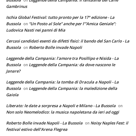
Bussola
Leggende della Campania: Il fantasma del Caffè
on
Gambrinus
Ischia Global Festival: tutto pronto per la 17° edizione - La
Bussola
“Un Posto al Sole” anche per l’”Amica Geniale”:
on
Ludovica Nasti nei panni di Mia
Cercasi candidati esenti da difetti fisici: il bando del San Carlo - La
Bussola
Roberto Bolle invade Napoli
on
Leggende della Campania: l'amore tra Posillipo e Nisida - La
Bussola
Leggende della Campania: da dove nascono le
on
Janare?
Leggende della Campania: la tomba di Dracula a Napoli - La
Bussola
Leggende della Campania: la maledizione della
on
Gaiola
Liberato: le date a sorpresa a Napoli e Milano - La Bussola
on
Non solo Neomelodico: la musica napoletana da ieri ad oggi
Roberto Bolle invade Napoli - La Bussola
Noisy Naples Fest: il
on
festival estivo dell’Arena Flegrea