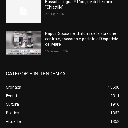
BussoLaLingua // L’origine del termine
“Chiattillo”
27 Luglio 2020
Napoli: Sposa nei dintorni della stazione
centrale, soccorsa e portata all’Ospedale
del Mare
16 Gennaio 2026
CATEGORIE IN TENDENZA
Cronaca
18600
Eventi
2511
Cultura
1916
Politica
1863
Attualità
1862