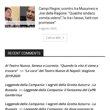
Campi Flegrei, scontro tra Musumeci e
Josi della Ragione: “Qualche sindaco
vomita veleno”;“io tra i farisei, fatti non
promesse”
6 Agosto 2026
Carica altri
RECENT COMMENTS
Al Teatro Nuovo, Seneca e Lucrezio: "Quando la vita ti viene a
trovare"
“La cura” del Teatro Nuovo di Napoli: stagione
on
2019\2020
Leggende della Campania: i segreti della Grotta Azzurra - La
Bussola
Leggende della Campania: Il fantasma del Caffè
on
Gambrinus
Leggende della Campania: i segreti della Grotta Azzurra - La
Bussola
Leggende della Campania: da dove nascono le
on