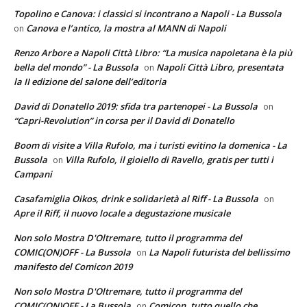
Topolino e Canova: i classici si incontrano a Napoli - La Bussola
Canova e l’antico, la mostra al MANN di Napoli
on
Renzo Arbore a Napoli Città Libro: “La musica napoletana è la più
bella del mondo” - La Bussola
Napoli Città Libro, presentata
on
la II edizione del salone dell’editoria
David di Donatello 2019: sfida tra partenopei - La Bussola
on
“Capri-Revolution” in corsa per il David di Donatello
Boom di visite a Villa Rufolo, ma i turisti evitino la domenica - La
Bussola
Villa Rufolo, il gioiello di Ravello, gratis per tutti i
on
Campani
Casafamiglia Oikos, drink e solidarietà al Riff - La Bussola
on
Apre il Riff, il nuovo locale a degustazione musicale
Non solo Mostra D'Oltremare, tutto il programma del
COMIC(ON)OFF - La Bussola
La Napoli futurista del bellissimo
on
manifesto del Comicon 2019
Non solo Mostra D'Oltremare, tutto il programma del
COMIC(ON)OFF - La Bussola
Comicon, tutto quello che
on