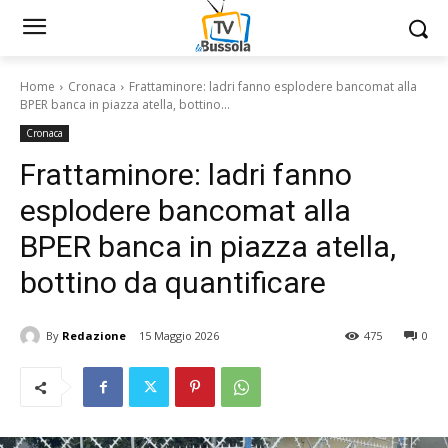
Home
Cronaca
Frattaminore: ladri fanno esplodere bancomat alla
BPER banca in piazza atella, bottino...
Cronaca
Frattaminore: ladri fanno
esplodere bancomat alla
BPER banca in piazza atella,
bottino da quantificare
By
Redazione
15 Maggio 2026
475
0