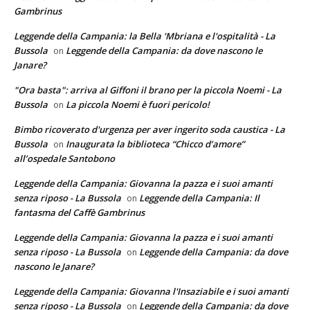
Gambrinus
Leggende della Campania: la Bella 'Mbriana e l'ospitalità - La
Bussola
Leggende della Campania: da dove nascono le
on
Janare?
"Ora basta": arriva al Giffoni il brano per la piccola Noemi - La
Bussola
La piccola Noemi è fuori pericolo!
on
Bimbo ricoverato d'urgenza per aver ingerito soda caustica - La
Bussola
Inaugurata la biblioteca “Chicco d’amore”
on
all’ospedale Santobono
Leggende della Campania: Giovanna la pazza e i suoi amanti
senza riposo - La Bussola
Leggende della Campania: Il
on
fantasma del Caffè Gambrinus
Leggende della Campania: Giovanna la pazza e i suoi amanti
senza riposo - La Bussola
Leggende della Campania: da dove
on
nascono le Janare?
Leggende della Campania: Giovanna l'Insaziabile e i suoi amanti
senza riposo - La Bussola
Leggende della Campania: da dove
on