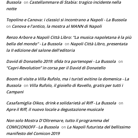
Bussola
Castellammare di Stabia: tragico incidente nella
on
notte
Topolino e Canova: i classici si incontrano a Napoli - La Bussola
Canova e l’antico, la mostra al MANN di Napoli
on
Renzo Arbore a Napoli Città Libro: “La musica napoletana è la più
bella del mondo” - La Bussola
Napoli Città Libro, presentata
on
la II edizione del salone dell’editoria
David di Donatello 2019: sfida tra partenopei - La Bussola
on
“Capri-Revolution” in corsa per il David di Donatello
Boom di visite a Villa Rufolo, ma i turisti evitino la domenica - La
Bussola
Villa Rufolo, il gioiello di Ravello, gratis per tutti i
on
Campani
Casafamiglia Oikos, drink e solidarietà al Riff - La Bussola
on
Apre il Riff, il nuovo locale a degustazione musicale
Non solo Mostra D'Oltremare, tutto il programma del
COMIC(ON)OFF - La Bussola
La Napoli futurista del bellissimo
on
manifesto del Comicon 2019