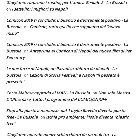
Giugliano: riaprono i casting per L'amica Geniale 2 - La Bussola
I sette libri migliori su Napoli
on
Comicon 2019 si conclude: il bilancio è decisamente positivo - La
Bussola
Comicon, tutto quello che sappiamo del “nuovo
on
inizio”
Comicon 2019 si conclude: il bilancio è decisamente positivo - La
Bussola
Anteprima al Comicon di Napoli del nuovo film di Pet
on
Sematary
Le due facce di Napoli, un Paradiso abitato da diavoli - La
Bussola
Lezioni di Storia Festival: a Napoli “il passato è
on
presente”
Corto Maltese approda al MAN - La Bussola
Non solo Mostra
on
D’Oltremare, tutto il programma del COMIC(ON)OFF
Stop alla plastica monouso: dal 1 luglio Ravello diventa plastic-
free - La Bussola
Ischia pro ambiente: l’isola diventa “plastic
on
free”
Giugliano: operaio muore schiacchiato da un muletto - La