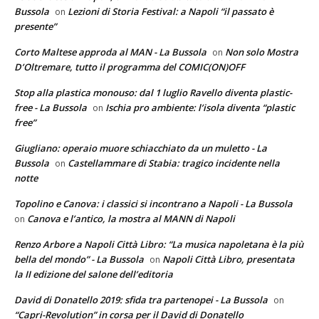
Bussola
Lezioni di Storia Festival: a Napoli “il passato è
on
presente”
Corto Maltese approda al MAN - La Bussola
Non solo Mostra
on
D’Oltremare, tutto il programma del COMIC(ON)OFF
Stop alla plastica monouso: dal 1 luglio Ravello diventa plastic-
free - La Bussola
Ischia pro ambiente: l’isola diventa “plastic
on
free”
Giugliano: operaio muore schiacchiato da un muletto - La
Bussola
Castellammare di Stabia: tragico incidente nella
on
notte
Topolino e Canova: i classici si incontrano a Napoli - La Bussola
Canova e l’antico, la mostra al MANN di Napoli
on
Renzo Arbore a Napoli Città Libro: “La musica napoletana è la più
bella del mondo” - La Bussola
Napoli Città Libro, presentata
on
la II edizione del salone dell’editoria
David di Donatello 2019: sfida tra partenopei - La Bussola
on
“Capri-Revolution” in corsa per il David di Donatello