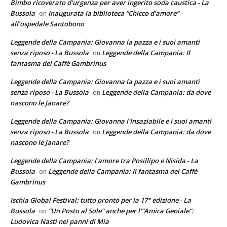
Bimbo ricoverato d'urgenza per aver ingerito soda caustica - La
Bussola
Inaugurata la biblioteca “Chicco d’amore”
on
all’ospedale Santobono
Leggende della Campania: Giovanna la pazza e i suoi amanti
senza riposo - La Bussola
Leggende della Campania: Il
on
fantasma del Caffè Gambrinus
Leggende della Campania: Giovanna la pazza e i suoi amanti
senza riposo - La Bussola
Leggende della Campania: da dove
on
nascono le Janare?
Leggende della Campania: Giovanna l'Insaziabile e i suoi amanti
senza riposo - La Bussola
Leggende della Campania: da dove
on
nascono le Janare?
Leggende della Campania: l'amore tra Posillipo e Nisida - La
Bussola
Leggende della Campania: Il fantasma del Caffè
on
Gambrinus
Ischia Global Festival: tutto pronto per la 17° edizione - La
Bussola
“Un Posto al Sole” anche per l’”Amica Geniale”:
on
Ludovica Nasti nei panni di Mia