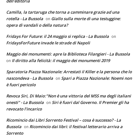
dell’editoria
Camilla, la tartaruga che torna a camminare grazie ad una
rotella - La Bussola
Giallo sulla morte di una testuggine:
on
opera di vandali o della natura?
Fridays For Future: il 24 maggio si replica - La Bussola
on
FridaysForFuture invade le strade di Napoli
Maggio dei monumenti: apre la Biblioteca Filangieri - La Bussola
Il diritto alla felicità: il maggio dei monumenti 2019
on
Sparatoria Piazza Nazionale: Arrestati il Killer e la persona che lo
nascondeva - La Bussola
Spari a Piazza Nazionale: Noemi non
on
è fuori pericolo
Revoca Siri, Di Maio:"Non è una vittoria del M5S ma degli italiani
onesti" - La Bussola
Siri è fuori dal Governo. Il Premier gli ha
on
revocato l’incarico
Ricomincio dai Libri Sorrento Festival – cosa è successo? - La
Bussola
Ricomincio dai libri: il festival letterario arriva a
on
Sorrento