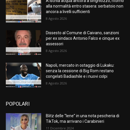
A Ischia acqua ancora a singhiozzo, ritorno
alla normalità entro stasera: serbatoio non
ancora a livelli sufficienti
8 Agosto 2026
Dissesto al Comune di Caivano, sanzioni
per ex sindaco Antonio Falco e cinque ex
assessori
8 Agosto 2026
Napoli, mercato in ostaggio di Lukaku:
senza la cessione di Big Rom restano
congelati Badiashile e i nuovi colpi
8 Agosto 2026
POPOLARI
Blitz delle “Iene” in una nota pescheria di
TikTok, ma arrivano i Carabinieri
11 Dicembre 2024