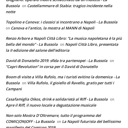
Bussola
Castellammare di Stabia: tragico incidente nella
on
notte
Topolino e Canova: i classici si incontrano a Napoli - La Bussola
Canova e l’antico, la mostra al MANN di Napoli
on
Renzo Arbore a Napoli Città Libro: “La musica napoletana è la più
bella del mondo” - La Bussola
Napoli Città Libro, presentata
on
la II edizione del salone dell’editoria
David di Donatello 2019: sfida tra partenopei - La Bussola
on
“Capri-Revolution” in corsa per il David di Donatello
Boom di visite a Villa Rufolo, ma i turisti evitino la domenica - La
Bussola
Villa Rufolo, il gioiello di Ravello, gratis per tutti i
on
Campani
Casafamiglia Oikos, drink e solidarietà al Riff - La Bussola
on
Apre il Riff, il nuovo locale a degustazione musicale
Non solo Mostra D'Oltremare, tutto il programma del
COMIC(ON)OFF - La Bussola
La Napoli futurista del bellissimo
on
manifesto del Comicon 2019