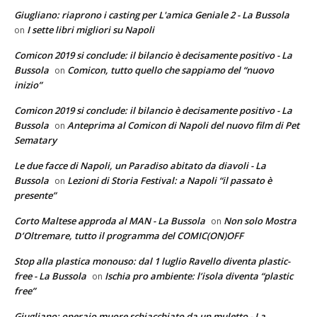
Giugliano: riaprono i casting per L'amica Geniale 2 - La Bussola
I sette libri migliori su Napoli
on
Comicon 2019 si conclude: il bilancio è decisamente positivo - La
Bussola
Comicon, tutto quello che sappiamo del “nuovo
on
inizio”
Comicon 2019 si conclude: il bilancio è decisamente positivo - La
Bussola
Anteprima al Comicon di Napoli del nuovo film di Pet
on
Sematary
Le due facce di Napoli, un Paradiso abitato da diavoli - La
Bussola
Lezioni di Storia Festival: a Napoli “il passato è
on
presente”
Corto Maltese approda al MAN - La Bussola
Non solo Mostra
on
D’Oltremare, tutto il programma del COMIC(ON)OFF
Stop alla plastica monouso: dal 1 luglio Ravello diventa plastic-
free - La Bussola
Ischia pro ambiente: l’isola diventa “plastic
on
free”
Giugliano: operaio muore schiacchiato da un muletto - La