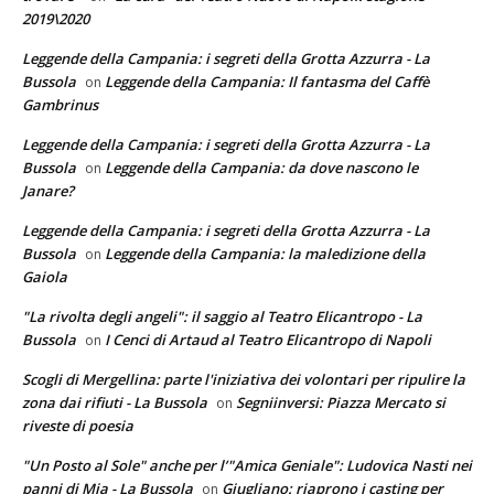
2019\2020
Leggende della Campania: i segreti della Grotta Azzurra - La
Bussola
Leggende della Campania: Il fantasma del Caffè
on
Gambrinus
Leggende della Campania: i segreti della Grotta Azzurra - La
Bussola
Leggende della Campania: da dove nascono le
on
Janare?
Leggende della Campania: i segreti della Grotta Azzurra - La
Bussola
Leggende della Campania: la maledizione della
on
Gaiola
"La rivolta degli angeli": il saggio al Teatro Elicantropo - La
Bussola
I Cenci di Artaud al Teatro Elicantropo di Napoli
on
Scogli di Mergellina: parte l'iniziativa dei volontari per ripulire la
zona dai rifiuti - La Bussola
Segniinversi: Piazza Mercato si
on
riveste di poesia
"Un Posto al Sole" anche per l’"Amica Geniale": Ludovica Nasti nei
panni di Mia - La Bussola
Giugliano: riaprono i casting per
on