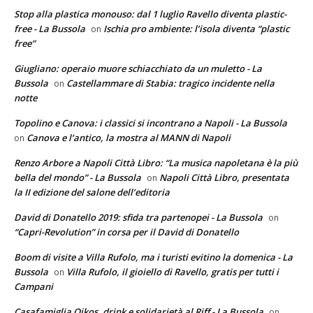
Stop alla plastica monouso: dal 1 luglio Ravello diventa plastic-
free - La Bussola
Ischia pro ambiente: l’isola diventa “plastic
on
free”
Giugliano: operaio muore schiacchiato da un muletto - La
Bussola
Castellammare di Stabia: tragico incidente nella
on
notte
Topolino e Canova: i classici si incontrano a Napoli - La Bussola
Canova e l’antico, la mostra al MANN di Napoli
on
Renzo Arbore a Napoli Città Libro: “La musica napoletana è la più
bella del mondo” - La Bussola
Napoli Città Libro, presentata
on
la II edizione del salone dell’editoria
David di Donatello 2019: sfida tra partenopei - La Bussola
on
“Capri-Revolution” in corsa per il David di Donatello
Boom di visite a Villa Rufolo, ma i turisti evitino la domenica - La
Bussola
Villa Rufolo, il gioiello di Ravello, gratis per tutti i
on
Campani
Casafamiglia Oikos, drink e solidarietà al Riff - La Bussola
on