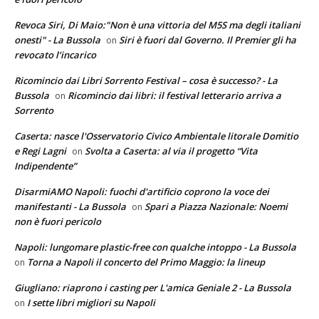
Revoca Siri, Di Maio:"Non è una vittoria del M5S ma degli italiani
onesti" - La Bussola
Siri è fuori dal Governo. Il Premier gli ha
on
revocato l’incarico
Ricomincio dai Libri Sorrento Festival – cosa è successo? - La
Bussola
Ricomincio dai libri: il festival letterario arriva a
on
Sorrento
Caserta: nasce l'Osservatorio Civico Ambientale litorale Domitio
e Regi Lagni
Svolta a Caserta: al via il progetto “Vita
on
Indipendente”
DisarmiAMO Napoli: fuochi d'artificio coprono la voce dei
manifestanti - La Bussola
Spari a Piazza Nazionale: Noemi
on
non è fuori pericolo
Napoli: lungomare plastic-free con qualche intoppo - La Bussola
Torna a Napoli il concerto del Primo Maggio: la lineup
on
Giugliano: riaprono i casting per L'amica Geniale 2 - La Bussola
I sette libri migliori su Napoli
on