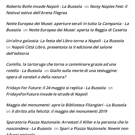
Roberto Bolle invade Napoli - La Bussola
Noisy Naples Fest: il
on
festival estivo dell’Arena Flegrea
Notte Europea dei Musei: aperture serali in tutta la Campania - La
Bussola
Notte Europea dei Musei: aperta la Reggia di Caserta
on
Un'altra galassia: La festa del Libro torna a Napoli - La Bussola
Napoli Città Libro, presentata la II edizione del salone
on
dell’editoria
Camilla, la tartaruga che torna a camminare grazie ad una
rotella - La Bussola
Giallo sulla morte di una testuggine:
on
opera di vandali o della natura?
Fridays For Future: il 24 maggio si replica - La Bussola
on
FridaysForFuture invade le strade di Napoli
Maggio dei monumenti: apre la Biblioteca Filangieri - La Bussola
Il diritto alla felicità: il maggio dei monumenti 2019
on
Sparatoria Piazza Nazionale: Arrestati il Killer e la persona che lo
nascondeva - La Bussola
Spari a Piazza Nazionale: Noemi non
on
è fuori pericolo