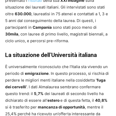
presentato i
risultati
della sua
XXI indagine
sulla
situazione dei laureati italiani. Gli intervistati sono stati
oltre
630.000
, laureatisi in 75 atenei e contattati a 1, 3 e
5 anni dal conseguimento della laurea. Di questi, i
partecipanti in
Campania
sono stati poco meno di
30mila
, con lauree di primo livello, magistrali biennali, a
ciclo unico, e percorsi pre-riforma.
La situazione dell’Università italiana
È universalmente riconosciuto che l’Italia sta vivendo un
periodo di
emigrazione
. In questo processo, si rischia di
perdere le migliori menti italiane nella cosiddetta
‘fuga
dei cervelli’
. I dati Almalaurea sembrano confermare
questo trend: il
5,7%
dei laureati di secondo livello ha
dichiarato di essere all’
estero
e di questa fetta, il
40,8%
si è trasferito per
mancanza di opportunità
, mentre il
25,4% perché ha ricevuto un’offerta interessante da