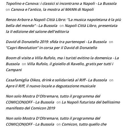
Topolino e Canova: i classici si incontrano a Napoli - La Bussola
Canova e l’antico, la mostra al MANN di Napoli
on
Renzo Arbore a Napoli Città Libro: “La musica napoletana è la più
bella del mondo” - La Bussola
Napoli Città Libro, presentata
on
la II edizione del salone dell’editoria
David di Donatello 2019: sfida tra partenopei - La Bussola
on
“Capri-Revolution” in corsa per il David di Donatello
Boom di visite a Villa Rufolo, ma i turisti evitino la domenica - La
Bussola
Villa Rufolo, il gioiello di Ravello, gratis per tutti i
on
Campani
Casafamiglia Oikos, drink e solidarietà al Riff - La Bussola
on
Apre il Riff, il nuovo locale a degustazione musicale
Non solo Mostra D'Oltremare, tutto il programma del
COMIC(ON)OFF - La Bussola
La Napoli futurista del bellissimo
on
manifesto del Comicon 2019
Non solo Mostra D'Oltremare, tutto il programma del
COMIC(ON)OFF - La Bussola
Comicon, tutto quello che
on