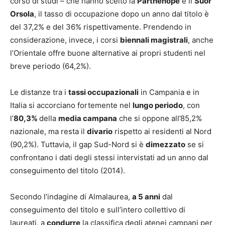
corso di studi – che hanno scelto la
Parthenope
e il
Suor
Orsola
, il tasso di occupazione dopo un anno dal titolo è
del 37,2% e del 36% rispettivamente. Prendendo in
considerazione, invece, i corsi
biennali magistrali
, anche
l’Orientale offre buone alternative ai propri studenti nel
breve periodo (64,2%).
Le distanze tra i
tassi occupazionali
in Campania e in
Italia si accorciano fortemente nel
lungo periodo
, con
l’
80,3%
della
media campana
che si oppone all’85,2%
nazionale, ma resta il
divario
rispetto ai residenti al Nord
(90,2%). Tuttavia, il gap Sud-Nord si è
dimezzato
se si
confrontano i dati degli stessi intervistati ad un anno dal
conseguimento del titolo (2014).
Secondo l’indagine di Almalaurea,
a 5 anni
dal
conseguimento del titolo e sull’intero collettivo di
laureati, a
condurre
la classifica degli atenei campani per