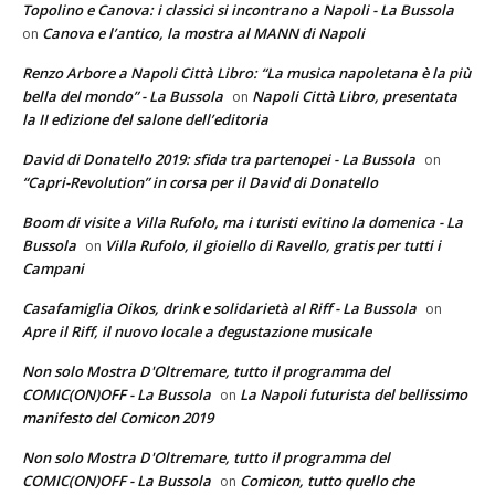
Topolino e Canova: i classici si incontrano a Napoli - La Bussola
Canova e l’antico, la mostra al MANN di Napoli
on
Renzo Arbore a Napoli Città Libro: “La musica napoletana è la più
bella del mondo” - La Bussola
Napoli Città Libro, presentata
on
la II edizione del salone dell’editoria
David di Donatello 2019: sfida tra partenopei - La Bussola
on
“Capri-Revolution” in corsa per il David di Donatello
Boom di visite a Villa Rufolo, ma i turisti evitino la domenica - La
Bussola
Villa Rufolo, il gioiello di Ravello, gratis per tutti i
on
Campani
Casafamiglia Oikos, drink e solidarietà al Riff - La Bussola
on
Apre il Riff, il nuovo locale a degustazione musicale
Non solo Mostra D'Oltremare, tutto il programma del
COMIC(ON)OFF - La Bussola
La Napoli futurista del bellissimo
on
manifesto del Comicon 2019
Non solo Mostra D'Oltremare, tutto il programma del
COMIC(ON)OFF - La Bussola
Comicon, tutto quello che
on