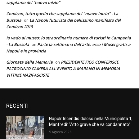
sappiamo del “nuovo inizio”
Comicon, tutto quello che sappiamo del "nuovo inizio" - La
Bussola
La Napoli futurista del bellissimo manifesto del
on
Comicon 2019
Io vado al museo: lo straordinario numero di turisti in Campania
- La Bussola
Parte la settimana dell’arte: ecco i Musei gratis a
on
Napoli e in provincia
Giornata della Memoria
PRESIDENTE FICO CONFERISCE
on
PATROCINIO CAMERA ALL’EVENTO A MARANO IN MEMORIA
VITTIME NAZIFASCISTE
RECENTI
Napoli: Incendio doloso nella Municipalità 1,
Manfredi: “Atto grave che va condannato”
5 Agosto 2026