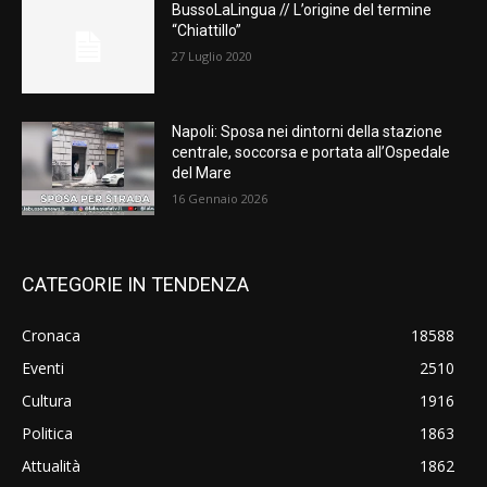
BussoLaLingua // L’origine del termine
“Chiattillo”
27 Luglio 2020
Napoli: Sposa nei dintorni della stazione
centrale, soccorsa e portata all’Ospedale
del Mare
16 Gennaio 2026
CATEGORIE IN TENDENZA
Cronaca
18588
Eventi
2510
Cultura
1916
Politica
1863
Attualità
1862