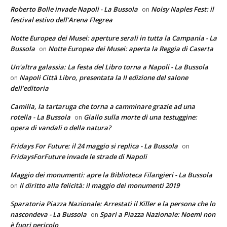
Roberto Bolle invade Napoli - La Bussola
Noisy Naples Fest: il
on
festival estivo dell’Arena Flegrea
Notte Europea dei Musei: aperture serali in tutta la Campania - La
Bussola
Notte Europea dei Musei: aperta la Reggia di Caserta
on
Un'altra galassia: La festa del Libro torna a Napoli - La Bussola
Napoli Città Libro, presentata la II edizione del salone
on
dell’editoria
Camilla, la tartaruga che torna a camminare grazie ad una
rotella - La Bussola
Giallo sulla morte di una testuggine:
on
opera di vandali o della natura?
Fridays For Future: il 24 maggio si replica - La Bussola
on
FridaysForFuture invade le strade di Napoli
Maggio dei monumenti: apre la Biblioteca Filangieri - La Bussola
Il diritto alla felicità: il maggio dei monumenti 2019
on
Sparatoria Piazza Nazionale: Arrestati il Killer e la persona che lo
nascondeva - La Bussola
Spari a Piazza Nazionale: Noemi non
on
è fuori pericolo