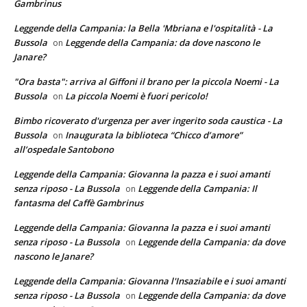
Gambrinus
Leggende della Campania: la Bella 'Mbriana e l'ospitalità - La
Bussola
Leggende della Campania: da dove nascono le
on
Janare?
"Ora basta": arriva al Giffoni il brano per la piccola Noemi - La
Bussola
La piccola Noemi è fuori pericolo!
on
Bimbo ricoverato d'urgenza per aver ingerito soda caustica - La
Bussola
Inaugurata la biblioteca “Chicco d’amore”
on
all’ospedale Santobono
Leggende della Campania: Giovanna la pazza e i suoi amanti
senza riposo - La Bussola
Leggende della Campania: Il
on
fantasma del Caffè Gambrinus
Leggende della Campania: Giovanna la pazza e i suoi amanti
senza riposo - La Bussola
Leggende della Campania: da dove
on
nascono le Janare?
Leggende della Campania: Giovanna l'Insaziabile e i suoi amanti
senza riposo - La Bussola
Leggende della Campania: da dove
on