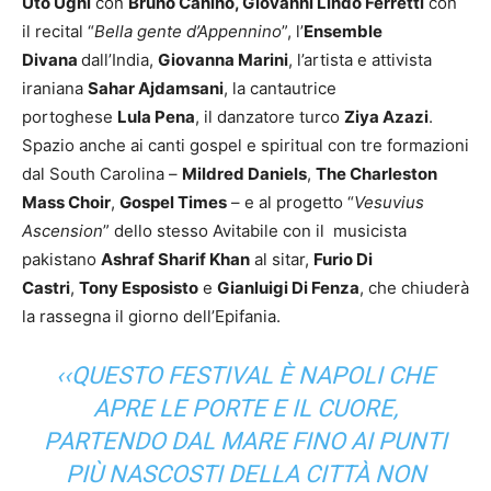
Uto Ughi
con
Bruno Canino, Giovanni Lindo Ferretti
con
il recital “
Bella gente d’Appennino
”, l’
Ensemble
Divana
dall’India,
Giovanna Marini
, l’artista e attivista
iraniana
Sahar Ajdamsani
, la cantautrice
portoghese
Lula Pena
, il danzatore turco
Ziya Azazi
.
Spazio anche ai canti gospel e spiritual con tre formazioni
dal South Carolina –
Mildred Daniels
,
The Charleston
Mass Choir
,
Gospel Times
– e al progetto “
Vesuvius
Ascension
” dello stesso Avitabile con il musicista
pakistano
Ashraf Sharif Khan
al sitar,
Furio Di
Castri
,
Tony Esposisto
e
Gianluigi Di Fenza
, che chiuderà
la rassegna il giorno dell’Epifania.
‹‹
QUESTO FESTIVAL È NAPOLI CHE
APRE LE PORTE E IL CUORE,
PARTENDO DAL MARE FINO AI PUNTI
PIÙ NASCOSTI DELLA CITTÀ NON