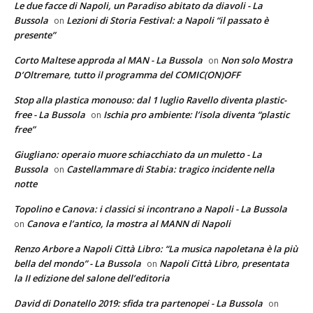
Le due facce di Napoli, un Paradiso abitato da diavoli - La
Bussola
Lezioni di Storia Festival: a Napoli “il passato è
on
presente”
Corto Maltese approda al MAN - La Bussola
Non solo Mostra
on
D’Oltremare, tutto il programma del COMIC(ON)OFF
Stop alla plastica monouso: dal 1 luglio Ravello diventa plastic-
free - La Bussola
Ischia pro ambiente: l’isola diventa “plastic
on
free”
Giugliano: operaio muore schiacchiato da un muletto - La
Bussola
Castellammare di Stabia: tragico incidente nella
on
notte
Topolino e Canova: i classici si incontrano a Napoli - La Bussola
Canova e l’antico, la mostra al MANN di Napoli
on
Renzo Arbore a Napoli Città Libro: “La musica napoletana è la più
bella del mondo” - La Bussola
Napoli Città Libro, presentata
on
la II edizione del salone dell’editoria
David di Donatello 2019: sfida tra partenopei - La Bussola
on