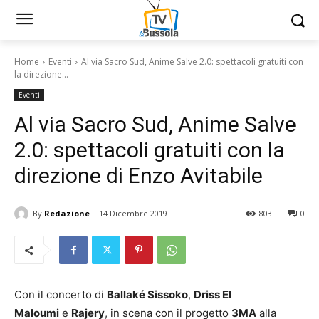
Home
Eventi
Al via Sacro Sud, Anime Salve 2.0: spettacoli gratuiti con
la direzione...
Eventi
Al via Sacro Sud, Anime Salve
2.0: spettacoli gratuiti con la
direzione di Enzo Avitabile
By
Redazione
14 Dicembre 2019
803
0
Con il concerto di
Ballaké Sissoko
,
Driss El
Maloumi
e
Rajery
, in scena con il progetto
3MA
alla