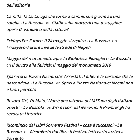
dell’editoria
Camilla, la tartaruga che torna a camminare grazie ad una
rotella - La Bussola
Giallo sulla morte di una testuggine:
on
opera di vandali o della natura?
Fridays For Future: il 24 maggio si replica - La Bussola
on
FridaysForFuture invade le strade di Napoli
Maggio dei monumenti: apre la Biblioteca Filangieri - La Bussola
Il diritto alla felicità: il maggio dei monumenti 2019
on
Sparatoria Piazza Nazionale: Arrestati il Killer e la persona che lo
nascondeva - La Bussola
Spari a Piazza Nazionale: Noemi non
on
è fuori pericolo
Revoca Siri, Di Maio:"Non è una vittoria del M5S ma degli italiani
onesti" - La Bussola
Siri è fuori dal Governo. Il Premier gli ha
on
revocato l’incarico
Ricomincio dai Libri Sorrento Festival – cosa è successo? - La
Bussola
Ricomincio dai libri: il festival letterario arriva a
on
Sorrento