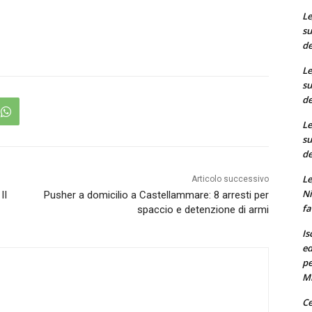
Le
su
de
Le
su
de
Le
su
de
Le
Articolo successivo
Ni
II
Pusher a domicilio a Castellammare: 8 arresti per
fa
spaccio e detenzione di armi
Is
ed
pe
M
Ce