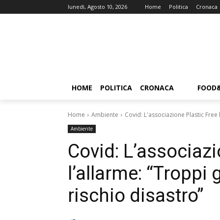
lunedì, Agosto 10, 2026
Home
Politica
Cronaca
HOME
POLITICA
CRONACA
FOOD
Home
Ambiente
Covid: L'associazione Plastic Free l
Ambiente
Covid: L’associazi
l’allarme: “Troppi 
rischio disastro”