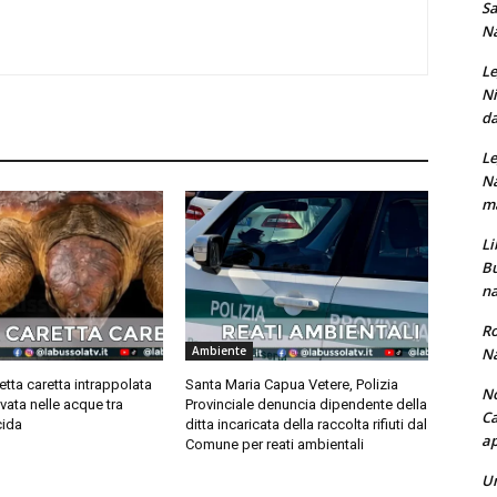
Sa
Na
Le
Ni
da
Le
Na
ma
Li
Bu
na
Ro
Ambiente
Na
retta caretta intrappolata
Santa Maria Capua Vetere, Polizia
No
alvata nelle acque tra
Provinciale denuncia dipendente della
Ca
cida
ditta incaricata della raccolta rifiuti dal
ap
Comune per reati ambientali
Un