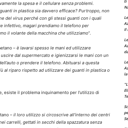
ti
vamente la spesa e il cellulare senza problemi.
Na
 guanti in plastica sia davvero efficace? Purtroppo, non
Le
one del virus perché con gli stessi guanti con i quali
Az
 infettivo, magari prendiamo il telefono per
Il
o il volante della macchina che utilizziamo
“.
Le
Az
aetano –
è lavarsi spesso le mani ed utilizzare
da
ti, uscire dal supermercato e igienizzarsi le mani con un
Le
dell’auto o prendere il telefono. Abituarsi a questa
Az
al riparo rispetto ad utilizzare dei guanti in plastica o
la
"L
El
e, esiste il problema inquinamento per l’utilizzo di
Te
Sc
pe
etano
– il loro utilizzo si circoscrive all’interno dei centri
Se
ei carrelli, gettati in secchi della spazzatura senza