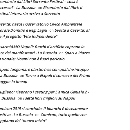
comincio dai Libri Sorrento Festival – cosa è
ccesso? - La Bussola
Ricomincio dai libri: il
on
stival letterario arriva a Sorrento
serta: nasce l'Osservatorio Civico Ambientale
torale Domitio e Regi Lagni
Svolta a Caserta: al
on
a il progetto “Vita Indipendente”
sarmiAMO Napoli: fuochi d'artificio coprono la
ce dei manifestanti - La Bussola
Spari a Piazza
on
zionale: Noemi non è fuori pericolo
poli: lungomare plastic-free con qualche intoppo
La Bussola
Torna a Napoli il concerto del Primo
on
ggio: la lineup
ugliano: riaprono i casting per L'amica Geniale 2 -
 Bussola
I sette libri migliori su Napoli
on
micon 2019 si conclude: il bilancio è decisamente
sitivo - La Bussola
Comicon, tutto quello che
on
ppiamo del “nuovo inizio”