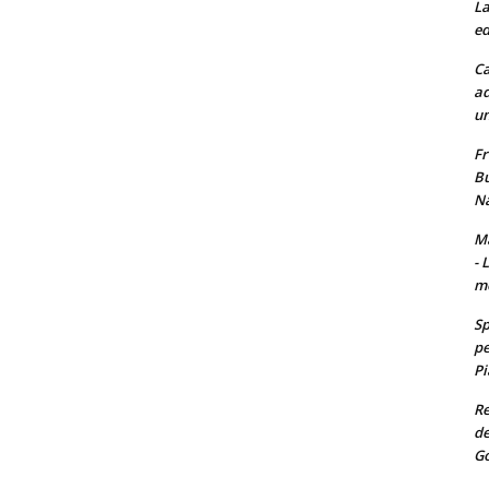
La
ed
Ca
ad
un
Fr
Bu
Na
Ma
- 
m
Sp
pe
Pi
Re
de
Go