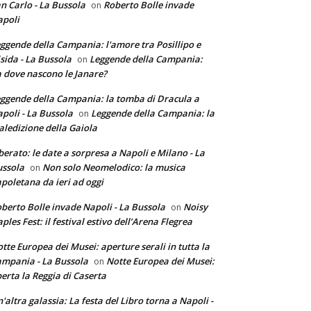
n Carlo - La Bussola
Roberto Bolle invade
on
poli
ggende della Campania: l'amore tra Posillipo e
sida - La Bussola
Leggende della Campania:
on
 dove nascono le Janare?
ggende della Campania: la tomba di Dracula a
poli - La Bussola
Leggende della Campania: la
on
ledizione della Gaiola
berato: le date a sorpresa a Napoli e Milano - La
ssola
Non solo Neomelodico: la musica
on
poletana da ieri ad oggi
berto Bolle invade Napoli - La Bussola
Noisy
on
ples Fest: il festival estivo dell’Arena Flegrea
tte Europea dei Musei: aperture serali in tutta la
mpania - La Bussola
Notte Europea dei Musei:
on
erta la Reggia di Caserta
'altra galassia: La festa del Libro torna a Napoli -