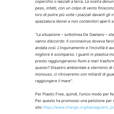
coperchio o lasciati a terra. La nostra denun
peso, infatti, con un colpo di vento finisc
loro di pulire più volte i piazzali davanti gli
spazzatura idonei e non contenitori aperti s
“La situazione
– sottolinea De Gaetano –
sta
vanno d’accordo. Il coronavirus doveva farci
andata così. L’inquinamento e l’inciviltà è 
migliore è scomparso. I guanti in plastica 
presto raggiungeranno fiumi e mari trasform
questo? Disastro ambientale e sterminio di t
monouso, ci ritroveremo con miliardi di guan
raggiungere il mare”.
Per Plastic Free, quindi, l’unico modo per fe
Per questo ha promosso una petizione per m
sito
https://www.change.org/bastaguanti_pl