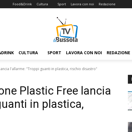
Food&Drink
Cultura
Sport
Lavora con noi
Redazione
&DRINK
CULTURA
SPORT
LAVORA CON NOI
REDAZIONE
ancia l'allarme: "Troppi guanti in plastica, rischio disastro"
one Plastic Free lancia
guanti in plastica,