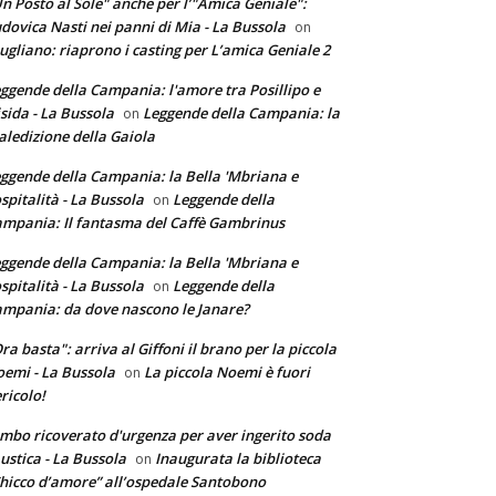
n Posto al Sole" anche per l’"Amica Geniale":
dovica Nasti nei panni di Mia - La Bussola
on
ugliano: riaprono i casting per L’amica Geniale 2
ggende della Campania: l'amore tra Posillipo e
sida - La Bussola
Leggende della Campania: la
on
ledizione della Gaiola
ggende della Campania: la Bella 'Mbriana e
ospitalità - La Bussola
Leggende della
on
mpania: Il fantasma del Caffè Gambrinus
ggende della Campania: la Bella 'Mbriana e
ospitalità - La Bussola
Leggende della
on
mpania: da dove nascono le Janare?
ra basta": arriva al Giffoni il brano per la piccola
emi - La Bussola
La piccola Noemi è fuori
on
ricolo!
mbo ricoverato d'urgenza per aver ingerito soda
ustica - La Bussola
Inaugurata la biblioteca
on
hicco d’amore” all’ospedale Santobono