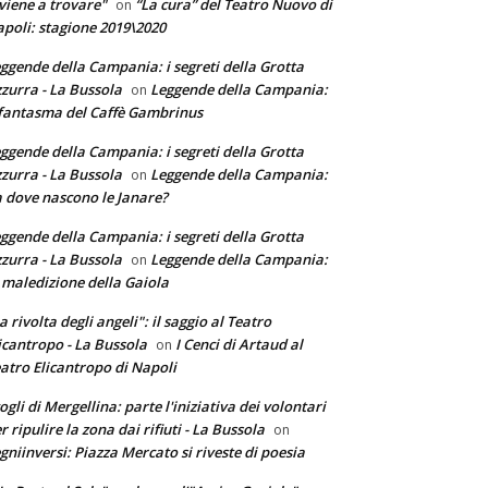
 viene a trovare"
“La cura” del Teatro Nuovo di
on
poli: stagione 2019\2020
ggende della Campania: i segreti della Grotta
zurra - La Bussola
Leggende della Campania:
on
 fantasma del Caffè Gambrinus
ggende della Campania: i segreti della Grotta
zurra - La Bussola
Leggende della Campania:
on
 dove nascono le Janare?
ggende della Campania: i segreti della Grotta
zurra - La Bussola
Leggende della Campania:
on
 maledizione della Gaiola
a rivolta degli angeli": il saggio al Teatro
icantropo - La Bussola
I Cenci di Artaud al
on
atro Elicantropo di Napoli
ogli di Mergellina: parte l'iniziativa dei volontari
r ripulire la zona dai rifiuti - La Bussola
on
gniinversi: Piazza Mercato si riveste di poesia