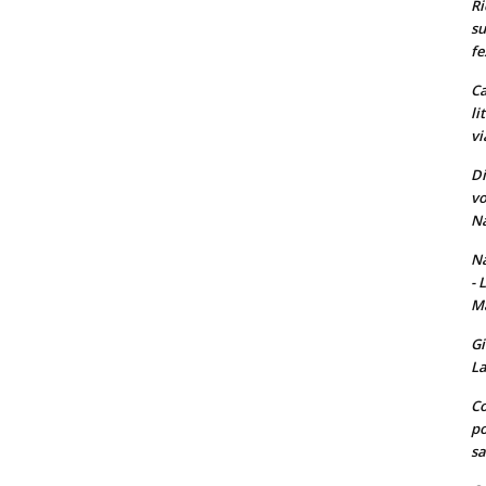
Ri
su
fe
Ca
li
vi
Di
vo
Na
Na
- 
Ma
Gi
La
Co
po
sa