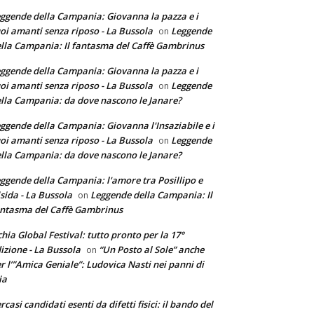
ggende della Campania: Giovanna la pazza e i
oi amanti senza riposo - La Bussola
Leggende
on
lla Campania: Il fantasma del Caffè Gambrinus
ggende della Campania: Giovanna la pazza e i
oi amanti senza riposo - La Bussola
Leggende
on
lla Campania: da dove nascono le Janare?
ggende della Campania: Giovanna l'Insaziabile e i
oi amanti senza riposo - La Bussola
Leggende
on
lla Campania: da dove nascono le Janare?
ggende della Campania: l'amore tra Posillipo e
sida - La Bussola
Leggende della Campania: Il
on
ntasma del Caffè Gambrinus
chia Global Festival: tutto pronto per la 17°
izione - La Bussola
“Un Posto al Sole” anche
on
r l’”Amica Geniale”: Ludovica Nasti nei panni di
ia
rcasi candidati esenti da difetti fisici: il bando del