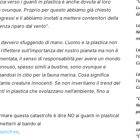
"U
cia verso i guanti in plastica è anche dovuta al loro
Lu
ono ovunque. Proprio per questo abbiamo già chiesto
Gi
 ingressi e li abbiamo invitati a mettere contenitori della
Le
enza riparo dal vento”
.
Ni
ma
 davvero sfuggendo di mano. L’uomo e la plastica non
Le
 riflettere sull’importanza del nostro pianeta ma non è
l'
aumentata, il senso di responsabilità per avere un mondo
Ca
monouso, spesso simili a bustine, sono ovunque e
Le
andosi in cibo per la fauna marina. Cosa significa
l'
ante creature innocenti. Se non invertiamo il trend del
Ca
ti in plastica che svolazzano nell’ambiente, fino a
"O
No
pe
rmare questa catastrofe è dire NO ai guanti in plastica!
Bi
etterli al bando al
ca
asticfree
.
“C