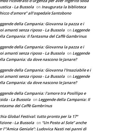
mbo ricoverato d'urgenza per aver ingerito soda
ustica - La Bussola
Inaugurata la biblioteca
on
hicco d’amore” all’ospedale Santobono
ggende della Campania: Giovanna la pazza e i
oi amanti senza riposo - La Bussola
Leggende
on
lla Campania: Il fantasma del Caffè Gambrinus
ggende della Campania: Giovanna la pazza e i
oi amanti senza riposo - La Bussola
Leggende
on
lla Campania: da dove nascono le Janare?
ggende della Campania: Giovanna l'Insaziabile e i
oi amanti senza riposo - La Bussola
Leggende
on
lla Campania: da dove nascono le Janare?
ggende della Campania: l'amore tra Posillipo e
sida - La Bussola
Leggende della Campania: Il
on
ntasma del Caffè Gambrinus
chia Global Festival: tutto pronto per la 17°
izione - La Bussola
“Un Posto al Sole” anche
on
r l’”Amica Geniale”: Ludovica Nasti nei panni di