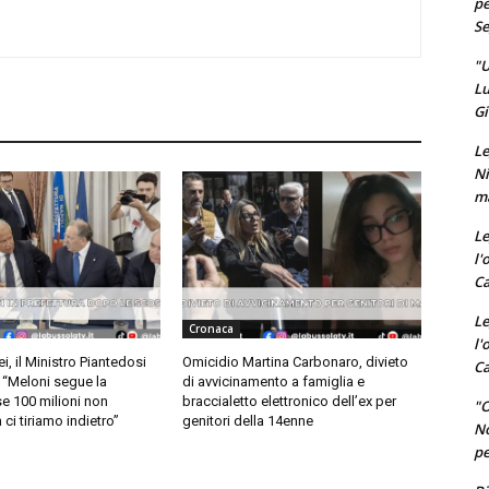
pe
Se
"U
Lu
Gi
Le
Ni
ma
Le
l'
Ca
Le
Cronaca
l'
i, il Ministro Piantedosi
Omicidio Martina Carbonaro, divieto
Ca
: “Meloni segue la
di avvicinamento a famiglia e
se 100 milioni non
braccialetto elettronico dell’ex per
"O
ci tiriamo indietro”
genitori della 14enne
No
pe