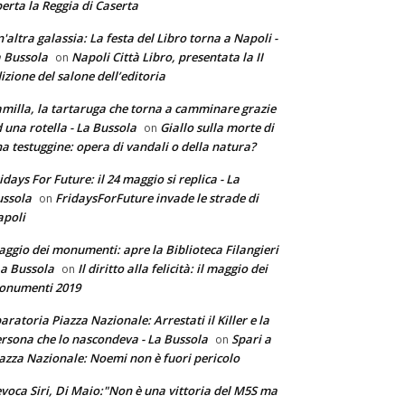
erta la Reggia di Caserta
'altra galassia: La festa del Libro torna a Napoli -
 Bussola
Napoli Città Libro, presentata la II
on
izione del salone dell’editoria
milla, la tartaruga che torna a camminare grazie
 una rotella - La Bussola
Giallo sulla morte di
on
a testuggine: opera di vandali o della natura?
idays For Future: il 24 maggio si replica - La
ssola
FridaysForFuture invade le strade di
on
poli
ggio dei monumenti: apre la Biblioteca Filangieri
La Bussola
Il diritto alla felicità: il maggio dei
on
onumenti 2019
aratoria Piazza Nazionale: Arrestati il Killer e la
rsona che lo nascondeva - La Bussola
Spari a
on
azza Nazionale: Noemi non è fuori pericolo
voca Siri, Di Maio:"Non è una vittoria del M5S ma