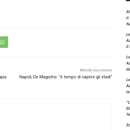
Al
ti
Na
Le
Az
Il
Le
Az
da
Articolo successivo
apia
Napoli, De Magistris: “è tempo di riaprire gli stadi”
Le
Az
la
"L
El
Te
Sc