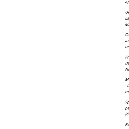
ap
Un
La
ed
Ca
ad
un
Fr
Bu
Na
Ma
- 
m
Sp
pe
Pi
Re