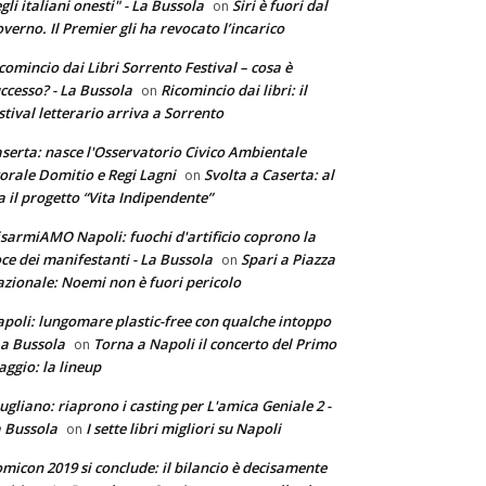
gli italiani onesti" - La Bussola
Siri è fuori dal
on
verno. Il Premier gli ha revocato l’incarico
comincio dai Libri Sorrento Festival – cosa è
ccesso? - La Bussola
Ricomincio dai libri: il
on
stival letterario arriva a Sorrento
serta: nasce l'Osservatorio Civico Ambientale
torale Domitio e Regi Lagni
Svolta a Caserta: al
on
a il progetto “Vita Indipendente”
sarmiAMO Napoli: fuochi d'artificio coprono la
ce dei manifestanti - La Bussola
Spari a Piazza
on
zionale: Noemi non è fuori pericolo
poli: lungomare plastic-free con qualche intoppo
La Bussola
Torna a Napoli il concerto del Primo
on
ggio: la lineup
ugliano: riaprono i casting per L'amica Geniale 2 -
 Bussola
I sette libri migliori su Napoli
on
micon 2019 si conclude: il bilancio è decisamente