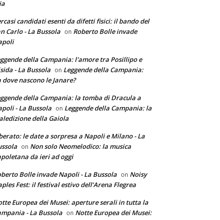
ia
rcasi candidati esenti da difetti fisici: il bando del
n Carlo - La Bussola
Roberto Bolle invade
on
poli
ggende della Campania: l'amore tra Posillipo e
sida - La Bussola
Leggende della Campania:
on
 dove nascono le Janare?
ggende della Campania: la tomba di Dracula a
poli - La Bussola
Leggende della Campania: la
on
ledizione della Gaiola
berato: le date a sorpresa a Napoli e Milano - La
ssola
Non solo Neomelodico: la musica
on
poletana da ieri ad oggi
berto Bolle invade Napoli - La Bussola
Noisy
on
ples Fest: il festival estivo dell’Arena Flegrea
tte Europea dei Musei: aperture serali in tutta la
mpania - La Bussola
Notte Europea dei Musei:
on