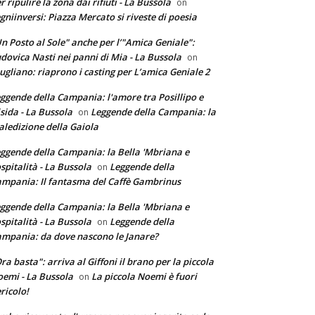
r ripulire la zona dai rifiuti - La Bussola
on
gniinversi: Piazza Mercato si riveste di poesia
n Posto al Sole" anche per l’"Amica Geniale":
dovica Nasti nei panni di Mia - La Bussola
on
ugliano: riaprono i casting per L’amica Geniale 2
ggende della Campania: l'amore tra Posillipo e
sida - La Bussola
Leggende della Campania: la
on
ledizione della Gaiola
ggende della Campania: la Bella 'Mbriana e
ospitalità - La Bussola
Leggende della
on
mpania: Il fantasma del Caffè Gambrinus
ggende della Campania: la Bella 'Mbriana e
ospitalità - La Bussola
Leggende della
on
mpania: da dove nascono le Janare?
ra basta": arriva al Giffoni il brano per la piccola
emi - La Bussola
La piccola Noemi è fuori
on
ricolo!