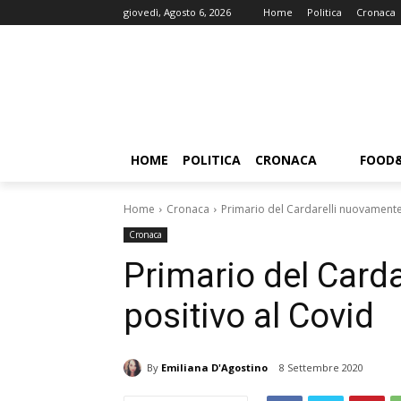
giovedì, Agosto 6, 2026
Home
Politica
Cronaca
HOME
POLITICA
CRONACA
FOOD
Home
Cronaca
Primario del Cardarelli nuovamente
Cronaca
Primario del Card
positivo al Covid
By
Emiliana D'Agostino
8 Settembre 2020