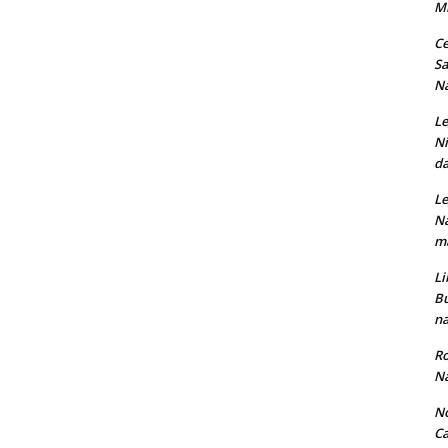
M
Ce
Sa
Na
Le
Ni
da
Le
Na
ma
Li
Bu
na
Ro
Na
No
Ca