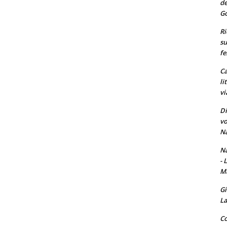
de
Go
Ri
su
fe
Ca
li
vi
Di
vo
Na
Na
- 
Ma
Gi
La
Co