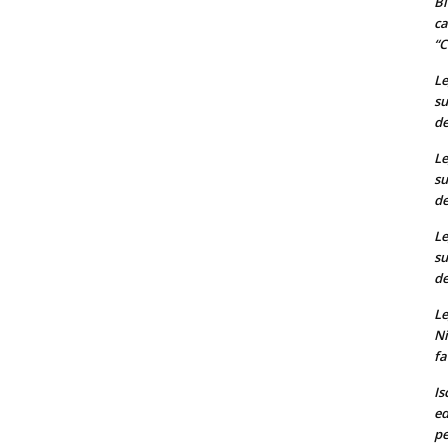
Bi
ca
“C
Le
su
de
Le
su
de
Le
su
de
Le
Ni
fa
Is
ed
pe