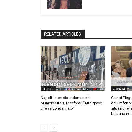
RELATED ARTICLES
Cronaca
Cronaca
Napoli: Incendio doloso nella
Campi Flegre
Municipalità 1, Manfredi: “Atto grave
dal Prefetto
che va condannato”
situazione, 
bastano non 