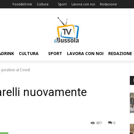
Food&Drink
Cultura
Sport
Lavora con noi
Redazione
&DRINK
CULTURA
SPORT
LAVORA CON NOI
REDAZIONE
 positivo al Covid
arelli nuovamente
697
0