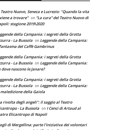
 Teatro Nuovo, Seneca e Lucrezio: "Quando la vita
 viene a trovare"
“La cura” del Teatro Nuovo di
on
poli: stagione 2019\2020
ggende della Campania: i segreti della Grotta
zurra - La Bussola
Leggende della Campania:
on
 fantasma del Caffè Gambrinus
ggende della Campania: i segreti della Grotta
zurra - La Bussola
Leggende della Campania:
on
 dove nascono le Janare?
ggende della Campania: i segreti della Grotta
zurra - La Bussola
Leggende della Campania:
on
 maledizione della Gaiola
a rivolta degli angeli": il saggio al Teatro
icantropo - La Bussola
I Cenci di Artaud al
on
atro Elicantropo di Napoli
ogli di Mergellina: parte l'iniziativa dei volontari